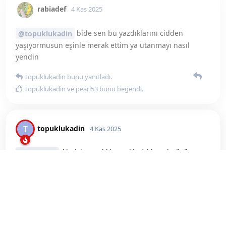
topuklukadin
T
4 Kas 2025
taktik yok ama bordo jartiyer giyip kucak
rabiadef
dansı yapabilirsin
gizlilimon
bunu beğendi
.
lgrth
4 Kas 2025
masa sert yatağın kenarında tercihim
topuklukadin
topuklukadin
bunu yanıtladı.
topuklukadin
bunu beğendi
.