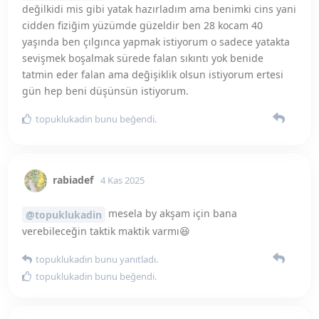
verebileceğin taktik maktik varmı😆
topuklukadin
bunu yanıtladı.
topuklukadin
bunu beğendi
.
rabiadef
4 Kas 2025
bide sen bu yazdıklarını cidden
@topuklukadin
yaşıyormusun eşinle merak ettim ya utanmayı nasıl
yendin
topuklukadin
bunu yanıtladı.
topuklukadin
ve
pearl53
bunu beğendi
.
topuklukadin
T
4 Kas 2025
kimisi yaşadıklarım kimisi hayal gücüm.
rabiadef