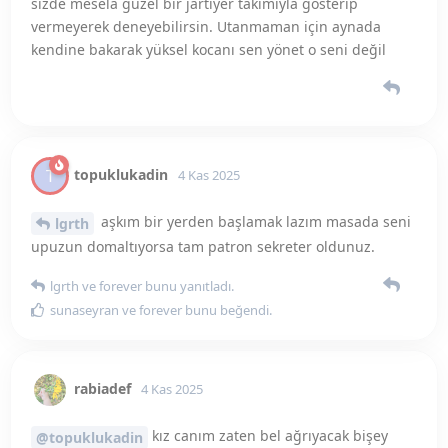
sunaseyran
ve
forever
bunu beğendi
.
rabiadef
4 Kas 2025
kız canım zaten bel ağrıyacak bişey
@topuklukadin
değilkidi mis gibi yatak hazırladım ama benimki cins yani
cidden fiziğim yüzümde güzeldir ben 28 kocam 40
yaşında ben çılgınca yapmak istiyorum o sadece yatakta
sevişmek boşalmak sürede falan sıkıntı yok benide
tatmin eder falan ama değişiklik olsun istiyorum ertesi
gün hep beni düşünsün istiyorum.
topuklukadin
bunu beğendi
.
rabiadef
4 Kas 2025
mesela by akşam için bana
@topuklukadin