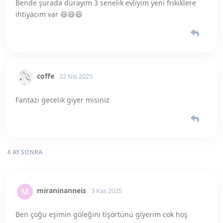
miraninanneis
M
3 Kas 2025
Ben çoğu eşimin göleğini tişörtünü giyerim cok hoş
oluyor
nurelamm
N
4 Kas 2025
ya fantezi derken mesela o banyodayken
denizsu
hemen yanına sokulurım 😂
sizdenbirii
bunu beğendi
.