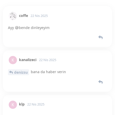
klp
K
22 Nis 2025
Bende şurada durayım 3 senelik evliyim yeni frikiklere
ihtiyacım var 😆😆😆
coffe
22 Nis 2025
Fantazi gecelik giyer misiniz
6 AY
SONRA