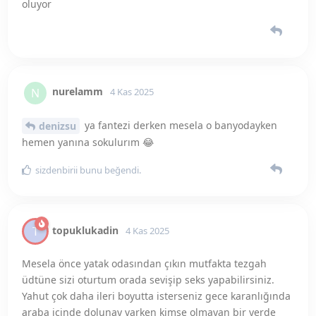
topuklukadin
T
4 Kas 2025
Mesela önce yatak odasından çıkın mutfakta tezgah
üdtüne sizi oturtum orada sevişip seks yapabilirsiniz.
Yahut çok daha ileri boyutta isterseniz gece karanlığında
araba içinde dolunay varken kimse olmayan bir yerde
çığlık çığlığa seks yapabilirsiniz. Sinemada en arka
koltukta kocan parmaklayarak boşaltabilir sen filmini
izlerken tabii etek giymek şart.
forever
,
2cocuk1bebek
ve
Nurdem
bunu yanıtladı.
2cocuk1bebek
ve
aykirikadin
bunu beğendi
.
forever
F
4 Kas 2025
araba fikri benim aklıma yattı ama
topuklukadin
arabamız yok alınca artık