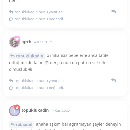
topuklukadin
T
4 Kas 2025
ahaha aşkım bel ağrıtmayan şeyler deneyin
rabiadef
sizde mesela güzel bir jartiyer takımıyla gösterip
vermeyerek deneyebilirsin. Utanmaman için aynada
kendine bakarak yüksel kocanı sen yönet o seni değil
topuklukadin
T
4 Kas 2025
aşkım bir yerden başlamak lazım masada seni
lgrth
upuzun domaltıyorsa tam patron sekreter oldunuz.
lgrth
ve
forever
bunu yanıtladı.