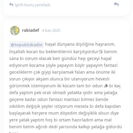
defa yaptım pek oralı olmadı yatakta iyidir ama yatağa
geçene kadar odun fantazi mantazi bilmez bende
sıkıldım değişik şeyler istiyorum mesela bi defa kapıdan
başlayarak heryere mum döşedim değişiklik olsun diye
yere yatak yaptım hoş bi ortam hazırladım ama mal
benim belim ağrıdı dedi yarısında kalkıp yatağa götürdü
beni
topuklukadin
bunu yanıtladı.
topuklukadin
bunu beğendi
.
lgrth
4 Kas 2025
o imkansız bebelerle anca tatile
topuklukadin
gittiğimizde falan 🤣 gerçi onda da patron sekreter
olmuştuk 😅
topuklukadin
bunu yanıtladı.
topuklukadin
bunu beğendi
.