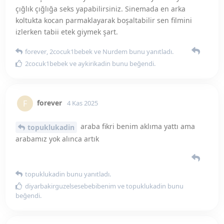
topuklukadin
bunu yanıtladı.
diyarbakirguzelsesebebibenim
ve
topuklukadin
bunu
beğendi
.
topuklukadin
T
4 Kas 2025
arababanız olması şart değil sadece bir
forever
araba kiralama ya da arkadaşının arabası olabilir
forever
bunu yanıtladı.
forever
F
4 Kas 2025
evet olabilir ilk fırsatta deniycem
topuklukadin
topuklukadin
bunu beğendi
.