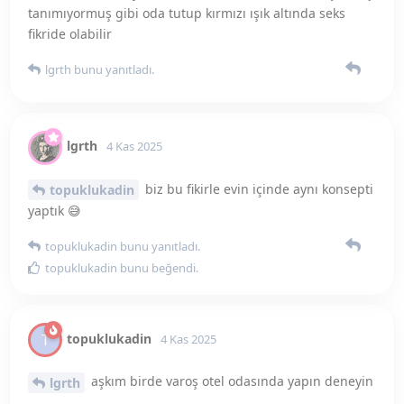
topuklukadin
T
4 Kas 2025
aşkım birde varoş otel odasında yapın deneyin
lgrth
lgrth
bunu yanıtladı.
rabiadef
4 Kas 2025
hayal dünyana dişiliğine hayranım.
@topuklukadin
İnşallah kocan bu beklentilerini karşılıyordur😘 benim
sana bi sorum olacak ben gündüz hep geceyi hayal
ediyorum kocama şöyle yapayım böylr yapayım fantazi
geceliklerm çok giyip karşılamak falan ama önüme iki
sorun çıkıyor akşam olunca bir utanıyorum hevesli
görünmek istemiyorum iki kocam tam bir odun 🪵 bi kaç