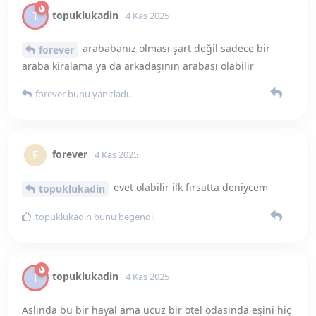
topuklukadin
T
4 Kas 2025
Aslında bu bir hayal ama ucuz bir otel odasında eşini hiç
tanımıyormuş gibi oda tutup kırmızı ışık altında seks
fikride olabilir
lgrth
bunu yanıtladı.
lgrth
4 Kas 2025
biz bu fikirle evin içinde aynı konsepti
topuklukadin
yaptık 😅
topuklukadin
bunu yanıtladı.
topuklukadin
bunu beğendi
.