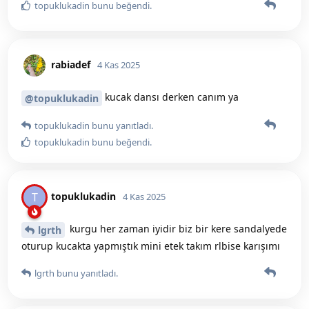
topuklukadin
bunu beğendi
.
rabiadef
4 Kas 2025
kucak dansı derken canım ya
@topuklukadin
topuklukadin
bunu yanıtladı.
topuklukadin
bunu beğendi
.
topuklukadin
T
4 Kas 2025
kurgu her zaman iyidir biz bir kere sandalyede
lgrth
oturup kucakta yapmıştık mini etek takım rlbise karışımı
lgrth
bunu yanıtladı.