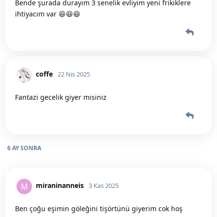
Bende şurada durayım 3 senelik evliyim yeni frikiklere
ihtiyacım var 😆😆😆
coffe
22 Nis 2025
Fantazi gecelik giyer misiniz
6 AY
SONRA
miraninanneis
M
3 Kas 2025
Ben çoğu eşimin göleğini tişörtünü giyerim cok hoş