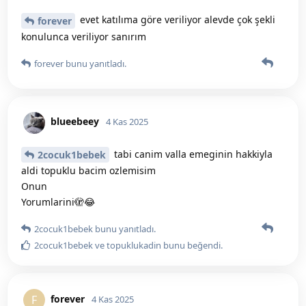
evet katılıma göre veriliyor alevde çok şekli
forever
konulunca veriliyor sanırım
forever
bunu yanıtladı.
blueebeey
4 Kas 2025
tabi canim valla emeginin hakkiyla
2cocuk1bebek
aldi topuklu bacim ozlemisim
Onun
Yorumlarini🫣😂
2cocuk1bebek
bunu yanıtladı.
2cocuk1bebek
ve
topuklukadin
bunu beğendi
.
forever
F
4 Kas 2025