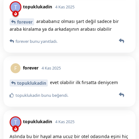
topuklukadin
T
4 Kas 2025
arababanız olması şart değil sadece bir
forever
araba kiralama ya da arkadaşının arabası olabilir
forever
bunu yanıtladı.
forever
F
4 Kas 2025
evet olabilir ilk fırsatta deniycem
topuklukadin
topuklukadin
bunu beğendi
.
topuklukadin
T
4 Kas 2025
Aslında bu bir hayal ama ucuz bir otel odasında eşini hiç