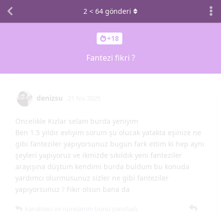
2
<
64
gönderi
+18
Fantezi fikri ?
denizsu
21 Nis 2025
Öncelikle Kızlar selam burda yeniyim
Ben 1.5 yıldır evliyim sorum şu olucak yatakta eşinize ne
gibi fanteziler yapıyorsunuz bugün fark ettim ki hep aynı
şeyleri yapıyoruz ve ikmizde sıkıldık yeni fanteziler
arayışına düştüm kendimi burda buldum bu konuda
yardımcı olurmusunuz sizler ne gibi fanteziler
yapıyorsunuz ? Fikir olsun bana da
kanalizeci
ve
nurelamm
bunu yanıtladı.