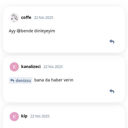
coffe
22 Nis 2025
Ayy 😅bende dinleyeyim
kanalizeci
K
22 Nis 2025
bana da haber verin
denizsu
klp
K
22 Nis 2025