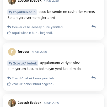
2cocuk1bebek
4 Kas 2025
oooo kız sende ne cevherler varmış
topuklukadin
Boltan yere vermemişler alevi
forever
ve
blueebeey
bunu yanıtladı.
topuklukadin
bunu beğendi
.
forever
F
4 Kas 2025
uygulamamı veriyor Alevi
2cocuk1bebek
bilmiyorum kusura bakmayın yeni katıldım da
2cocuk1bebek
bunu yanıtladı.
2cocuk1bebek
bunu beğendi
.
2cocuk1bebek
4 Kas 2025