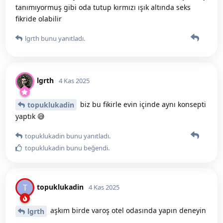
tanımıyormuş gibi oda tutup kırmızı ışık altında seks
fikride olabilir
lgrth
bunu yanıtladı.
lgrth
4 Kas 2025
biz bu fikirle evin içinde aynı konsepti
topuklukadin
yaptık 😅
topuklukadin
bunu yanıtladı.
topuklukadin
bunu beğendi
.
topuklukadin
T
4 Kas 2025
aşkım birde varoş otel odasında yapın deneyin
lgrth