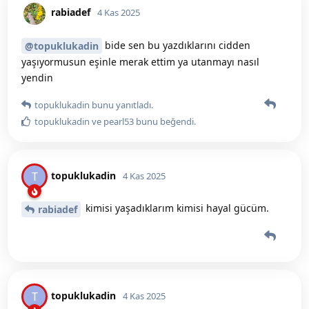
rabiadef
4 Kas 2025
bide sen bu yazdıklarını cidden
@topuklukadin
yaşıyormusun eşinle merak ettim ya utanmayı nasıl
yendin
topuklukadin
bunu yanıtladı.
topuklukadin
ve
pearl53
bunu beğendi
.
topuklukadin
T
4 Kas 2025
kimisi yaşadıklarım kimisi hayal gücüm.
rabiadef
topuklukadin
T
4 Kas 2025