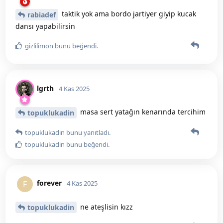
taktik yok ama bordo jartiyer giyip kucak
rabiadef
dansı yapabilirsin
gizlilimon
bunu beğendi
.
lgrth
4 Kas 2025
masa sert yatağın kenarında tercihim
topuklukadin
topuklukadin
bunu yanıtladı.
topuklukadin
bunu beğendi
.
forever
F
4 Kas 2025
ne ateşlisin kızz
topuklukadin