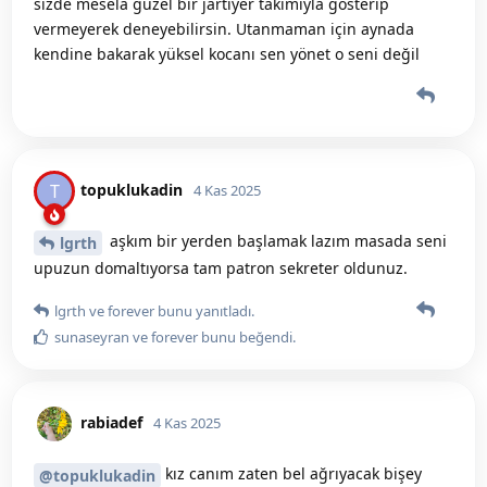
sizde mesela güzel bir jartiyer takımıyla gösterip
vermeyerek deneyebilirsin. Utanmaman için aynada
kendine bakarak yüksel kocanı sen yönet o seni değil
topuklukadin
T
4 Kas 2025
aşkım bir yerden başlamak lazım masada seni
lgrth
upuzun domaltıyorsa tam patron sekreter oldunuz.
lgrth
ve
forever
bunu yanıtladı.
sunaseyran
ve
forever
bunu beğendi
.
rabiadef
4 Kas 2025
kız canım zaten bel ağrıyacak bişey
@topuklukadin