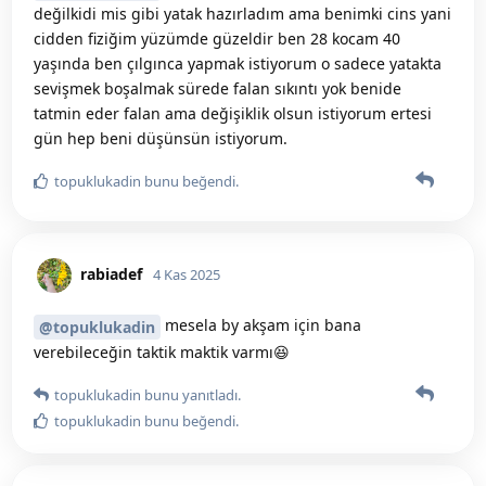
değilkidi mis gibi yatak hazırladım ama benimki cins yani
cidden fiziğim yüzümde güzeldir ben 28 kocam 40
yaşında ben çılgınca yapmak istiyorum o sadece yatakta
sevişmek boşalmak sürede falan sıkıntı yok benide
tatmin eder falan ama değişiklik olsun istiyorum ertesi
gün hep beni düşünsün istiyorum.
topuklukadin
bunu beğendi
.
rabiadef
4 Kas 2025
mesela by akşam için bana
@topuklukadin
verebileceğin taktik maktik varmı😆
topuklukadin
bunu yanıtladı.
topuklukadin
bunu beğendi
.