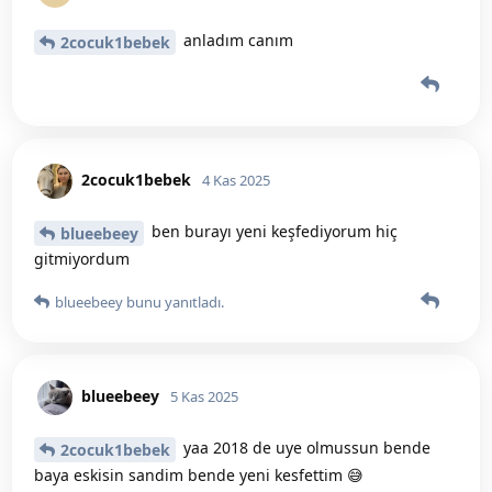
anladım canım
2cocuk1bebek
2cocuk1bebek
4 Kas 2025
ben burayı yeni keşfediyorum hiç
blueebeey
gitmiyordum
blueebeey
bunu yanıtladı.
blueebeey
5 Kas 2025
yaa 2018 de uye olmussun bende
2cocuk1bebek
baya eskisin sandim bende yeni kesfettim 😅