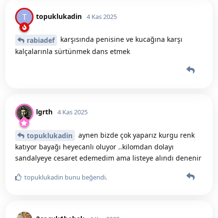
topuklukadin
T
4 Kas 2025
karşısında penisine ve kucağına karşı
rabiadef
kalçalarınla sürtünmek dans etmek
lgrth
4 Kas 2025
aynen bizde çok yaparız kurgu renk
topuklukadin
katıyor bayağı heyecanlı oluyor ..kilomdan dolayı
sandalyeye cesaret edemedim ama listeye alındı denenir
topuklukadin
bunu beğendi
.