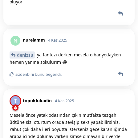
oluyor
nurelamm
N
4 Kas 2025
ya fantezi derken mesela o banyodayken
denizsu
hemen yanına sokulurım 😂
sizdenbirii
bunu beğendi
.
topuklukadin
T
4 Kas 2025
Mesela önce yatak odasından çıkın mutfakta tezgah
üdtüne sizi oturtum orada sevişip seks yapabilirsiniz.
Yahut çok daha ileri boyutta isterseniz gece karanlığında
araba içinde dolunay varken kimse olmayan bir yerde