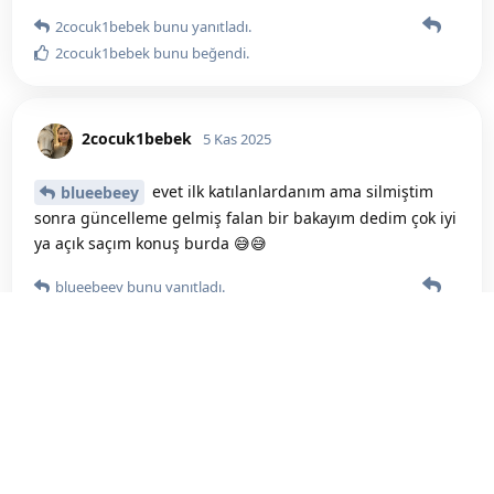
2cocuk1bebek
bunu yanıtladı.
2cocuk1bebek
bunu beğendi
.
2cocuk1bebek
5 Kas 2025
evet ilk katılanlardanım ama silmiştim
blueebeey
sonra güncelleme gelmiş falan bir bakayım dedim çok iyi
ya açık saçım konuş burda 😅😅
blueebeey
bunu yanıtladı.
blueebeey
bunu beğendi
.
blueebeey
5 Kas 2025
benimde hosuma gittide pek
2cocuk1bebek
konusan yok burdada yaa 😂