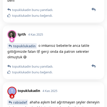
beni
topuklukadin
bunu yanıtladı.
topuklukadin
bunu beğendi
.
lgrth
4 Kas 2025
o imkansız bebelerle anca tatile
topuklukadin
gittiğimizde falan 🤣 gerçi onda da patron sekreter
olmuştuk 😅
topuklukadin
bunu yanıtladı.
topuklukadin
bunu beğendi
.
topuklukadin
T
4 Kas 2025
ahaha aşkım bel ağrıtmayan şeyler deneyin
rabiadef