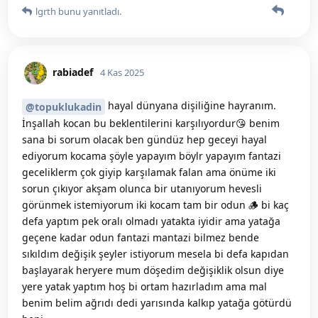
lgrth
bunu yanıtladı.
rabiadef
4 Kas 2025
hayal dünyana dişiliğine hayranım.
@topuklukadin
İnşallah kocan bu beklentilerini karşılıyordur😘 benim
sana bi sorum olacak ben gündüz hep geceyi hayal
ediyorum kocama şöyle yapayım böylr yapayım fantazi
geceliklerm çok giyip karşılamak falan ama önüme iki
sorun çıkıyor akşam olunca bir utanıyorum hevesli
görünmek istemiyorum iki kocam tam bir odun 🪵 bi kaç
defa yaptım pek oralı olmadı yatakta iyidir ama yatağa
geçene kadar odun fantazi mantazi bilmez bende
sıkıldım değişik şeyler istiyorum mesela bi defa kapıdan
başlayarak heryere mum döşedim değişiklik olsun diye
yere yatak yaptım hoş bi ortam hazırladım ama mal
benim belim ağrıdı dedi yarısında kalkıp yatağa götürdü