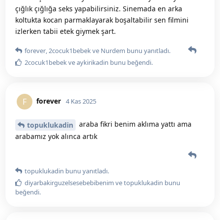
çığlık çığlığa seks yapabilirsiniz. Sinemada en arka
koltukta kocan parmaklayarak boşaltabilir sen filmini
izlerken tabii etek giymek şart.
forever
,
2cocuk1bebek
ve
Nurdem
bunu yanıtladı.
2cocuk1bebek
ve
aykirikadin
bunu beğendi
.
forever
F
4 Kas 2025
araba fikri benim aklıma yattı ama
topuklukadin
arabamız yok alınca artık
topuklukadin
bunu yanıtladı.
diyarbakirguzelsesebebibenim
ve
topuklukadin
bunu
beğendi
.