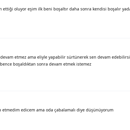
 ettiği oluyor eşim ilk beni boşaltır daha sonra kendisi boşalır yada
k devam etmez ama eliyle yapabilir sürtünerek sen devam edebilir
ı bence boşaldıktan sonra devam etmek istemez
ep etmedim edicem ama oda çabalamalı diye düşünüyorum