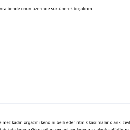
nra bende onun üzerinde sürtünerek boşalırım
lmez kadin orgazmi kendini belli eder ritmik kasılmalar o anki zevk
 tabikide kimine Göre yoğun sıvı geliyor kimine az akıntı şeffaftır ya