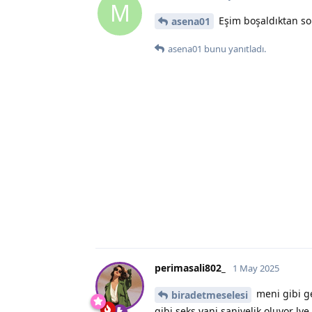
M
Eşim boşaldıktan so
asena01
asena01
bunu yanıtladı.
perimasali802_
1 May 2025
meni gibi ge
biradetmeselesi
gibi seks yani saniyelik oluyor lve