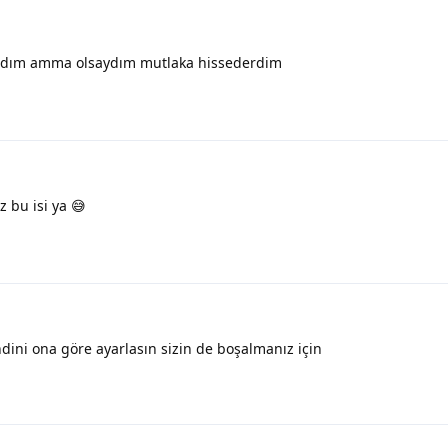
dım amma olsaydım mutlaka hissederdim
 bu isi ya 😅
dini ona göre ayarlasın sizin de boşalmanız için