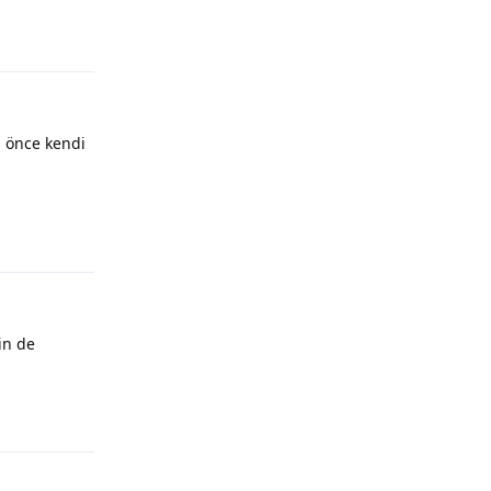
n önce kendi
in de