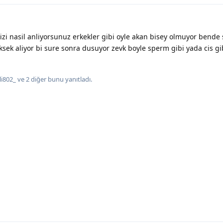
zi nasil anliyorsunuz erkekler gibi oyle akan bisey olmuyor bende 
sek aliyor bi sure sonra dusuyor zevk boyle sperm gibi yada cis gi
li802_
ve
2
diğer
bunu yanıtladı.