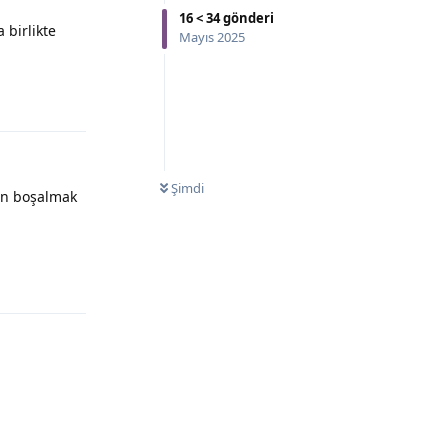
16
<
34
gönderi
 birlikte
Mayıs 2025
Şimdi
sin boşalmak