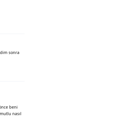
ndim sonra
 önce beni
 mutlu nasıl