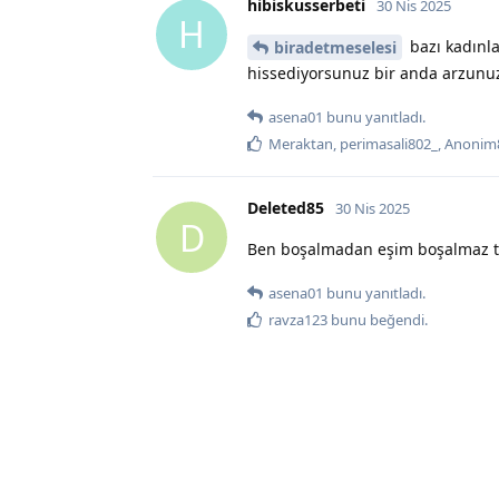
hibiskusserbeti
30 Nis 2025
H
bazı kadınla
biradetmeselesi
hissediyorsunuz bir anda arzunuz
asena01
bunu yanıtladı.
Meraktan
,
perimasali802_
,
Anonim
Deleted85
30 Nis 2025
D
Ben boşalmadan eşim boşalmaz t
asena01
bunu yanıtladı.
ravza123
bunu beğendi
.