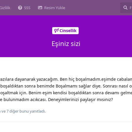
Gizlilik
SSS
Resim Yükle
Cinsellik
Eşiniz sizi
azılara dayanarak yazacağım. Ben hiç boşalmadım.eşimde cabala
 boşaldıktan sonra benimde Boşalmamı sağlar diye. Sonrası nasıl o
i boşaltmak için. Benim eşim kendisi boşaldıktan sonra devamı gelm
te bulunmadım acıkcası. Deneyimlerinizi paylaşır mısınız?
n
ve
7
diğer
bunu yanıtladı.