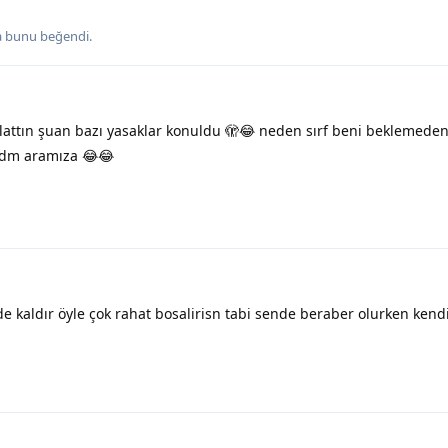
a
bunu beğendi
.
lattın şuan bazı yasaklar konuldu 🫣😂 neden sırf beni beklemede
oydm aramıza 😂😂
e kaldır öyle çok rahat bosalirisn tabi sende beraber olurken kend