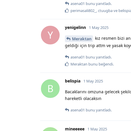
asena01
bunu yanıtladı.
perimasali802_
,
ctuugba
ve
belispi
yenigelinn
1 May 2025
Y
kız resmen bizi an
Meraktan
geldiği için trip attm ve yasak k
asena01
bunu yanıtladı.
Meraktan
bunu beğendi
.
belispia
1 May 2025
B
Bacaklarını omzuna gelecek şekild
hareketli olacaksın
asena01
bunu yanıtladı.
mineeeee
1 May 2025