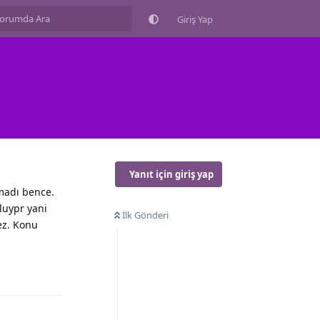
Giriş Yap
Yanıt için giriş yap
madı bence.
luypr yani
İlk Gönderi
ez. Konu