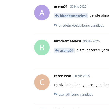
asena01
30 Nis 2025
A
bende olma
biradetmeselesi
biradetmeselesi
bunu yanıtladı.
biradetmeselesi
30 Nis 2025
B
bizmi beceremiyoruz
asena01
ceren1998
30 Nis 2025
C
Eşiniz ile bu konuyu konuşun, ken
asena01
bunu yanıtladı.