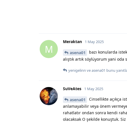
Meraktan
1 May 2025
M
bazı konularda istek
asena01
alıştık artık söylüyorum yani oda
yenigelinn
ve
asena01
bunu yanıtla
SuVeAtes
1 May 2025
Cinsellikte açıkça is
asena01
anlamayabilir veya önem vermeye 
rahatlatır ondan sonra kendi rahat
olacaksak O şekilde konuştuk. Siz