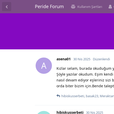
Peride Forum
Kullanım Şartları
asena01
30 Nis 2025
Düzenlendi
A
Kızlar selam, burada okuduğum y
Şöyle yazılar okudum. Eşim kendi
nasıl devam ediyor eşleriniz siz
orda biter bizim için.Bende talep
hibiskusserbeti
,
basak23
,
Merakta
hibiskusserbeti
30 Nis 2025