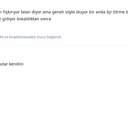
r fışkırıyor falan diyor ama geneli söyle oluyor bir anda bjr titrme 
 gidiyor bosaldiktan sonra
84
ve
biradetmeselesi
bunu beğendi
.
utar kendini