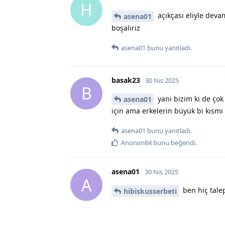
H
açıkçası eliyle devam
asena01
boşalıriz
asena01
bunu yanıtladı.
basak23
30 Nis 2025
B
yani bizim ki de ço
asena01
için ama erkelerin büyük bi kısm
asena01
bunu yanıtladı.
Anonim84
bunu beğendi
.
asena01
30 Nis 2025
A
ben hiç tal
hibiskusserbeti