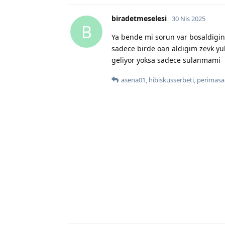
biradetmeselesi
30 Nis 2025
B
Ya bende mi sorun var bosaldigini
sadece birde oan aldigim zevk yuk
geliyor yoksa sadece sulanmami
asena01
,
hibiskusserbeti
,
perimasa