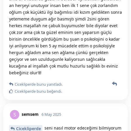
an herşeyi unutuyor insan ben ilk 1 sene çok zorlandım
oğlum çok küçüktü ilgi bağımlısı idi kızım geldikten sonra
yetememe duygum ağır basmıştı şimdi 2sini gören
herkes maşallah ne çabuk buyumusler bile diyolar evet
çok zor ama çok ta güzel eminim sen yaparsın güçlü
birisin öncelikle gördüğüm bu şuan o psikolojini o kadar
iyi anliyorum ki ben 5 ay mücadele ettim o psikolojiyle
hergun ağladım ama sen ağlama çünkü gerçekten
geçiyor ve sen uzuldugunle kaliyorsun sağlıcakla
kucağına al inşallah çok mutlu huzurlu sağlıklı bı eviniz
bebeğiniz olur🌸
Cicekliperde
bunu yanıtladı.
Cicekliperde
bunu beğendi
.
semsem
S
6 May 2025
seni nasıl motor edeceğimi bilmiyorum
Cicekliperde