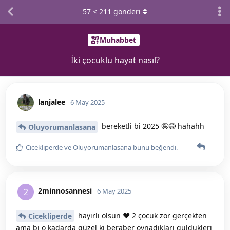
57
<
211
gönderi
Muhabbet
İki çocuklu hayat nasıl?
lanjalee
6 May 2025
bereketli bi 2025 🤪😂 hahahh
Oluyorumanlasana
Cicekliperde
ve
Oluyorumanlasana
bunu beğendi
.
2minnosannesi
2
6 May 2025
hayırlı olsun ❤️ 2 çocuk zor gerçekten
Cicekliperde
ama bı o kadarda güzel ki beraber oynadıkları guldukleri