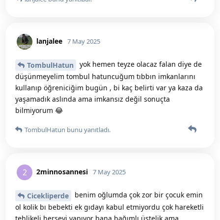
lanjalee
7 May 2025
yok hemen teyze olacaz falan diye de
TombulHatun
düşünmeyelim tombul hatuncuğum tıbbın imkanlarını
kullanıp öğreniciğim bugün , bi kaç belirti var ya kaza da
yaşamadık aslında ama imkansız değil sonuçta
bilmiyorum 😂
TombulHatun
bunu yanıtladı.
2minnosannesi
2
7 May 2025
benim oğlumda çok zor bir çocuk emin
Cicekliperde
ol kolik bı bebekti ek gıdayı kabul etmiyordu çok hareketli
tehlikeli herşeyi yapıyor bana bağımlı üstelik ama