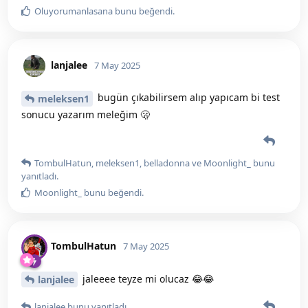
Oluyorumanlasana
bunu beğendi
.
lanjalee
7 May 2025
bugün çıkabilirsem alıp yapıcam bi test
meleksen1
sonucu yazarım meleğim 🫢
TombulHatun
,
meleksen1
,
belladonna
ve
Moonlight_
bunu
yanıtladı.
Moonlight_
bunu beğendi
.
TombulHatun
7 May 2025
jaleeee teyze mi olucaz 😂😂
lanjalee
lanjalee
bunu yanıtladı.