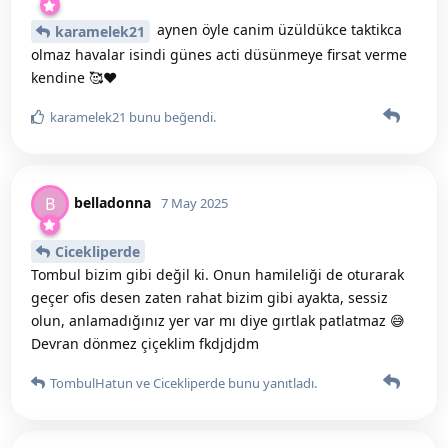
aynen öyle canim üzüldükce taktikca
karamelek21
olmaz havalar isindi günes acti düsünmeye firsat verme
kendine 🥰❤️
karamelek21
bunu beğendi
.
belladonna
B
7 May 2025
Cicekliperde
Tombul bizim gibi değil ki. Onun hamileliği de oturarak
geçer ofis desen zaten rahat bizim gibi ayakta, sessiz
olun, anlamadığınız yer var mı diye gırtlak patlatmaz 😅
Devran dönmez çiçeklim fkdjdjdm
TombulHatun
ve
Cicekliperde
bunu yanıtladı.