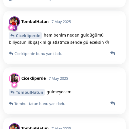
TombulHatun
7 May 2025
hem benim neden güldüğümü
Cicekliperde
biliyosun ilk şaşkınlığı atlatmca sende güleceksin 😘
Cicekliperde
bunu yanıtladı.
Cicekliperde
7 May 2025
gülmeyecem
TombulHatun
TombulHatun
bunu yanıtladı.
TombulHatun
7 May 2025