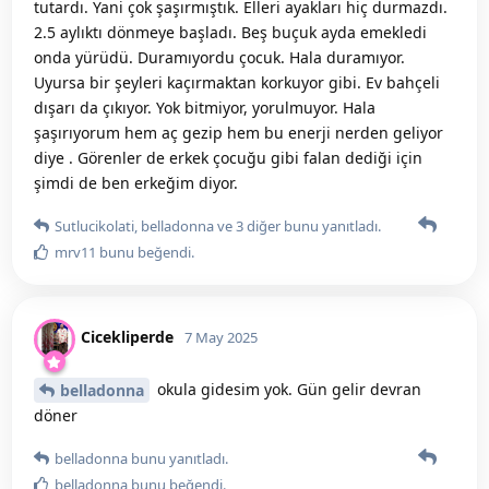
tutardı. Yani çok şaşırmıştık. Elleri ayakları hiç durmazdı.
2.5 aylıktı dönmeye başladı. Beş buçuk ayda emekledi
onda yürüdü. Duramıyordu çocuk. Hala duramıyor.
Uyursa bir şeyleri kaçırmaktan korkuyor gibi. Ev bahçeli
dışarı da çıkıyor. Yok bitmiyor, yorulmuyor. Hala
şaşırıyorum hem aç gezip hem bu enerji nerden geliyor
diye . Görenler de erkek çocuğu gibi falan dediği için
şimdi de ben erkeğim diyor.
Sutlucikolati
,
belladonna
ve
3
diğer
bunu yanıtladı.
mrv11
bunu beğendi
.
Cicekliperde
7 May 2025
okula gidesim yok. Gün gelir devran
belladonna
döner
belladonna
bunu yanıtladı.
belladonna
bunu beğendi
.