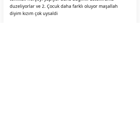
duzeliyorlar ve 2. Çocuk daha farklı oluyor maşallah
diyim kızım çok uysaldi
Cicekliperde
bunu yanıtladı.
Sutlucikolati
7 May 2025
boyle dusunmekte haklisin o zaman ne
Cicekliperde
diyebilirim ki cok zor bende 2. Hamileligimde nasil olucak
diye dusunmekten yemistim kendimi ama dogdugunda
bi anda silindi gitti o dusunceler benimde yanimda
sadece esim vardi
Sutlucikolati
7 May 2025