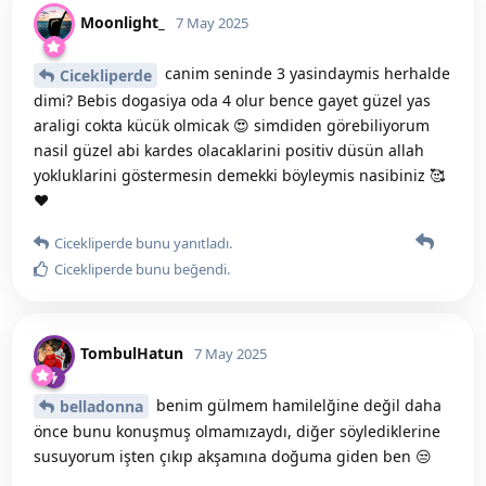
Moonlight_
7 May 2025
canim seninde 3 yasindaymis herhalde
Cicekliperde
dimi? Bebis dogasiya oda 4 olur bence gayet güzel yas
araligi cokta kücük olmicak 😍 simdiden görebiliyorum
nasil güzel abi kardes olacaklarini positiv düsün allah
yokluklarini göstermesin demekki böyleymis nasibiniz 🥰
❤️
Cicekliperde
bunu yanıtladı.
Cicekliperde
bunu beğendi
.
TombulHatun
7 May 2025
benim gülmem hamilelğine değil daha
belladonna
önce bunu konuşmuş olmamızaydı, diğer söylediklerine
susuyorum işten çıkıp akşamına doğuma giden ben 😒