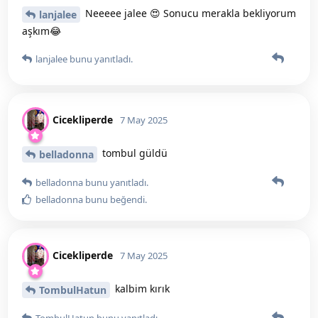
Neeeee jalee 😍 Sonucu merakla bekliyorum
lanjalee
aşkım😂
lanjalee
bunu yanıtladı.
Cicekliperde
7 May 2025
tombul güldü
belladonna
belladonna
bunu yanıtladı.
belladonna
bunu beğendi
.
Cicekliperde
7 May 2025
kalbim kırık
TombulHatun
TombulHatun
bunu yanıtladı.