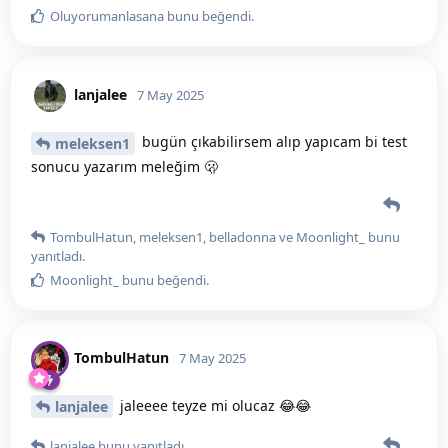
Oluyorumanlasana
bunu beğendi
.
lanjalee
7 May 2025
bugün çıkabilirsem alıp yapıcam bi test
meleksen1
sonucu yazarım meleğim 🫢
TombulHatun
,
meleksen1
,
belladonna
ve
Moonlight_
bunu
yanıtladı.
Moonlight_
bunu beğendi
.
TombulHatun
7 May 2025
jaleeee teyze mi olucaz 😂😂
lanjalee
lanjalee
bunu yanıtladı.