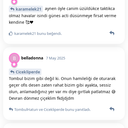
aynen öyle canim üzüldükce taktikca
karamelek21
olmaz havalar isindi günes acti düsünmeye firsat verme
kendine 🥰❤️
karamelek21
bunu beğendi
.
belladonna
B
7 May 2025
Cicekliperde
Tombul bizim gibi değil ki. Onun hamileliği de oturarak
geçer ofis desen zaten rahat bizim gibi ayakta, sessiz
olun, anlamadığınız yer var mı diye gırtlak patlatmaz 😅
Devran dönmez çiçeklim fkdjdjdm
TombulHatun
ve
Cicekliperde
bunu yanıtladı.