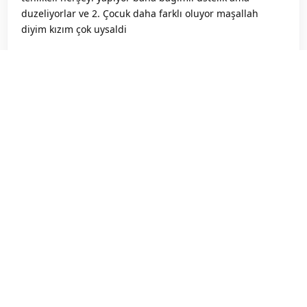
duzeliyorlar ve 2. Çocuk daha farklı oluyor maşallah
diyim kızım çok uysaldi
Cicekliperde
bunu yanıtladı.
Sutlucikolati
7 May 2025
boyle dusunmekte haklisin o zaman ne
Cicekliperde
diyebilirim ki cok zor bende 2. Hamileligimde nasil olucak
diye dusunmekten yemistim kendimi ama dogdugunda
bi anda silindi gitti o dusunceler benimde yanimda
sadece esim vardi
Sutlucikolati
7 May 2025