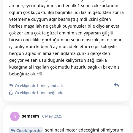
an herşeyi unutuyor insan ben ilk 1 sene çok zorlandım
oğlum çok küçüktü ilgi bağımlısı idi kızım geldikten sonra
yetememe duygum ağır basmıştı şimdi 2sini gören
herkes maşallah ne çabuk buyumusler bile diyolar evet
çok zor ama çok ta güzel eminim sen yaparsın güçlü
birisin öncelikle gördüğüm bu şuan o psikolojini o kadar
iyi anliyorum ki ben 5 ay mücadele ettim o psikolojiyle
hergun ağladım ama sen ağlama çünkü gerçekten
geçiyor ve sen uzuldugunle kaliyorsun sağlıcakla
kucağına al inşallah çok mutlu huzurlu sağlıklı bı eviniz
bebeğiniz olur🌸
Cicekliperde
bunu yanıtladı.
Cicekliperde
bunu beğendi
.
semsem
S
6 May 2025
seni nasıl motor edeceğimi bilmiyorum
Cicekliperde