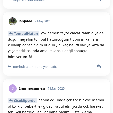
lanjalee
7 May 2025
yok hemen teyze olacaz falan diye de
TombulHatun
düşünmeyelim tombul hatuncuğum tıbbın imkanlarını
kullanıp öğreniciğim bugün , bi kaç belirti var ya kaza da
yaşamadık aslında ama imkansız değil sonuçta
bilmiyorum 😂
TombulHatun
bunu yanıtladı.
2minnosannesi
2
7 May 2025
benim oğlumda çok zor bir çocuk emin
Cicekliperde
ol kolik bı bebekti ek gıdayı kabul etmiyordu çok hareketli
tehlikeli herşeyi yapıyor bana bağımlı üstelik ama