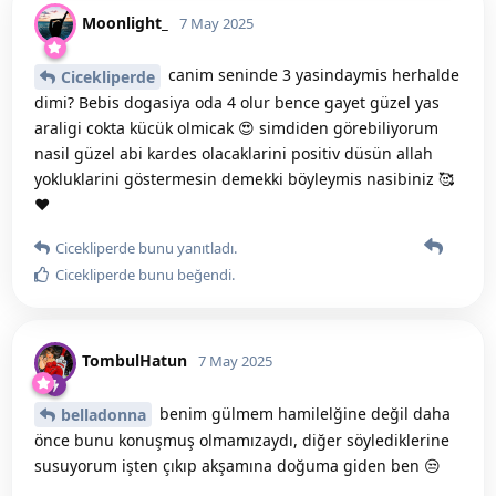
Moonlight_
7 May 2025
canim seninde 3 yasindaymis herhalde
Cicekliperde
dimi? Bebis dogasiya oda 4 olur bence gayet güzel yas
araligi cokta kücük olmicak 😍 simdiden görebiliyorum
nasil güzel abi kardes olacaklarini positiv düsün allah
yokluklarini göstermesin demekki böyleymis nasibiniz 🥰
❤️
Cicekliperde
bunu yanıtladı.
Cicekliperde
bunu beğendi
.
TombulHatun
7 May 2025
benim gülmem hamilelğine değil daha
belladonna
önce bunu konuşmuş olmamızaydı, diğer söylediklerine
susuyorum işten çıkıp akşamına doğuma giden ben 😒