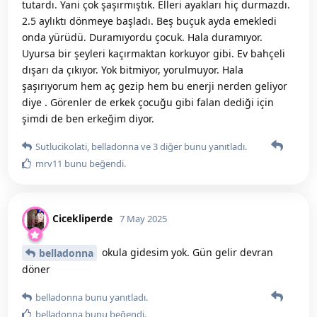
tutardı. Yani çok şaşırmıştık. Elleri ayakları hiç durmazdı.
2.5 aylıktı dönmeye başladı. Beş buçuk ayda emekledi
onda yürüdü. Duramıyordu çocuk. Hala duramıyor.
Uyursa bir şeyleri kaçırmaktan korkuyor gibi. Ev bahçeli
dışarı da çıkıyor. Yok bitmiyor, yorulmuyor. Hala
şaşırıyorum hem aç gezip hem bu enerji nerden geliyor
diye . Görenler de erkek çocuğu gibi falan dediği için
şimdi de ben erkeğim diyor.
Sutlucikolati
,
belladonna
ve
3
diğer
bunu yanıtladı.
mrv11
bunu beğendi
.
Cicekliperde
7 May 2025
okula gidesim yok. Gün gelir devran
belladonna
döner
belladonna
bunu yanıtladı.
belladonna
bunu beğendi
.