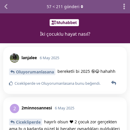
57
<
211
gönderi
Muhabbet
İki çocuklu hayat nasıl?
lanjalee
6 May 2025
bereketli bi 2025 🤪😂 hahahh
Oluyorumanlasana
Cicekliperde
ve
Oluyorumanlasana
bunu beğendi
.
2minnosannesi
2
6 May 2025
hayırlı olsun ❤️ 2 çocuk zor gerçekten
Cicekliperde
ama bı o kadarda güzel ki beraber oynadıkları guldukleri