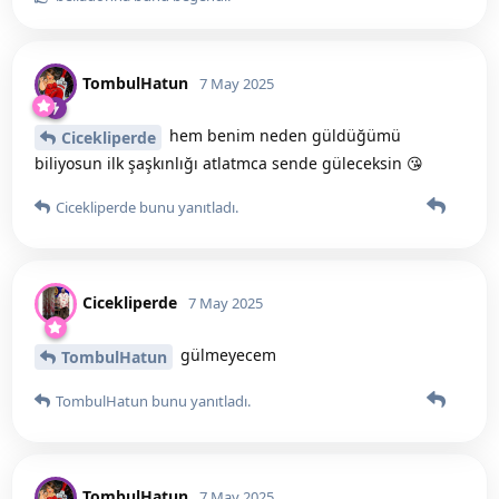
TombulHatun
7 May 2025
hem benim neden güldüğümü
Cicekliperde
biliyosun ilk şaşkınlığı atlatmca sende güleceksin 😘
Cicekliperde
bunu yanıtladı.
Cicekliperde
7 May 2025
gülmeyecem
TombulHatun
TombulHatun
bunu yanıtladı.
TombulHatun
7 May 2025