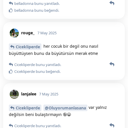
belladonna
bunu yanıtladı.
belladonna
bunu beğendi
.
rouge_
7 May 2025
her cocuk bir degil onu nasıl
Cicekliperde
büyüttüysen bunu da büyütürsün merak etme
Cicekliperde
bunu yanıtladı.
Cicekliperde
bunu beğendi
.
lanjalee
7 May 2025
var yalnız
Cicekliperde
@Oluyorumanlasana
değilsin beni bulaştırmayın 🤪😁
Cicekliperde
bunu yanıtladı.