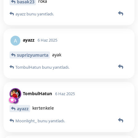
ayazz
A
6 Haz 2025
kırbaç 😂😂
cananlcm
basak23
bunu yanıtladı.
basak23
B
6 Haz 2025
çakır
ayazz
suprizyumurta
bunu yanıtladı.
suprizyumurta
S
6 Haz 2025
roka
basak23
ayazz
bunu yanıtladı.