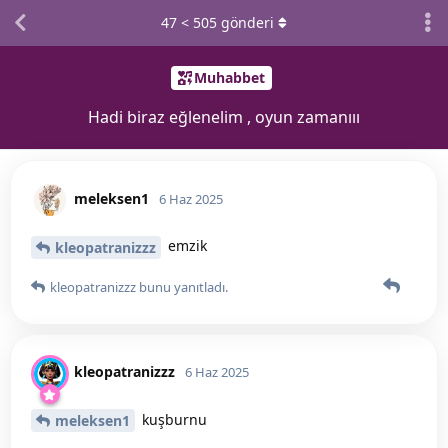
47
<
505
gönderi
Muhabbet
Hadi biraz eğlenelim , oyun zamanııı
meleksen1
6 Haz 2025
emzik
kleopatranizzz
kleopatranizzz
bunu yanıtladı.
kleopatranizzz
6 Haz 2025
kuşburnu
meleksen1