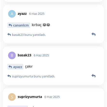
Moonlight_
bunu beğendi
.
Moonlight_
6 Haz 2025
🤣🤣🤣🤣🤣 o neydiii hahaha
ayazz
ayazz
bunu beğendi
.
cananlcm
C
6 Haz 2025
aşk
ayazz
ayazz
bunu yanıtladı.