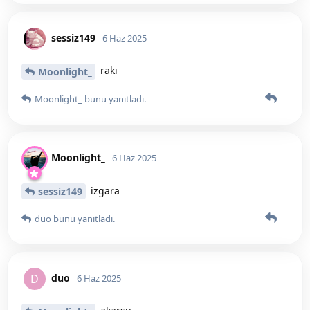
sessiz149
6 Haz 2025
rakı
Moonlight_
Moonlight_
bunu yanıtladı.
Moonlight_
6 Haz 2025
izgara
sessiz149
duo
bunu yanıtladı.
duo
D
6 Haz 2025