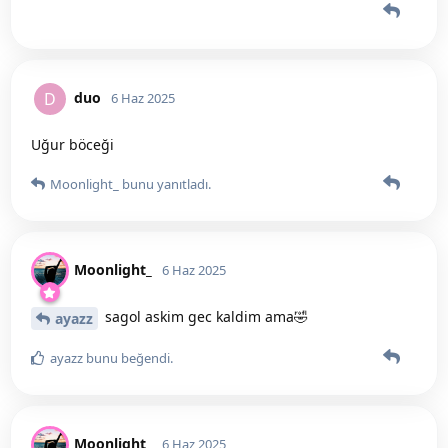
duo
D
6 Haz 2025
Uğur böceği
Moonlight_
bunu yanıtladı.
Moonlight_
6 Haz 2025
sagol askim gec kaldim ama🤣
ayazz
ayazz
bunu beğendi
.
Moonlight_
6 Haz 2025