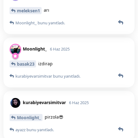
arı
meleksen1
Moonlight_
bunu yanıtladı.
Moonlight_
6 Haz 2025
izdirap
basak23
kurabiyevarsimitvar
bunu yanıtladı.
kurabiyevarsimitvar
6 Haz 2025
pirzola😎
Moonlight_
ayazz
bunu yanıtladı.