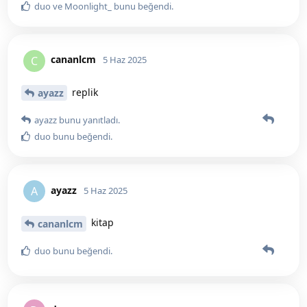
duo
ve
Moonlight_
bunu beğendi
.
cananlcm
C
5 Haz 2025
replik
ayazz
ayazz
bunu yanıtladı.
duo
bunu beğendi
.
ayazz
A
5 Haz 2025
kitap
cananlcm
duo
bunu beğendi
.