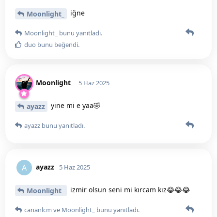
iğne
Moonlight_
Moonlight_
bunu yanıtladı.
duo
bunu beğendi
.
Moonlight_
5 Haz 2025
yine mi e yaa🤣
ayazz
ayazz
bunu yanıtladı.
ayazz
A
5 Haz 2025
izmir olsun seni mi kırcam kız😂😂😂
Moonlight_
cananlcm
ve
Moonlight_
bunu yanıtladı.