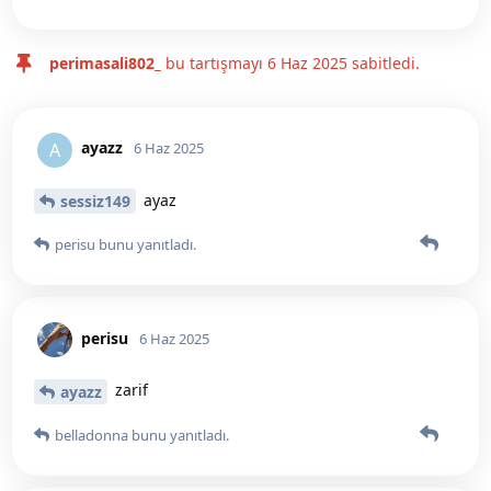
perimasali802_
bu tartışmayı
6 Haz 2025
sabitledi.
ayazz
A
6 Haz 2025
ayaz
sessiz149
perisu
bunu yanıtladı.
perisu
6 Haz 2025
zarif
ayazz
belladonna
bunu yanıtladı.