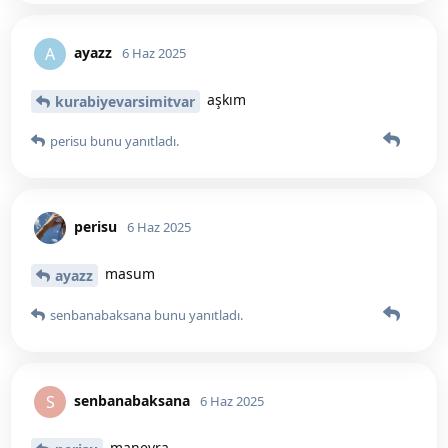
ayazz
A
6 Haz 2025
aşkım
kurabiyevarsimitvar
perisu
bunu yanıtladı.
perisu
6 Haz 2025
masum
ayazz
senbanabaksana
bunu yanıtladı.
senbanabaksana
S
6 Haz 2025
manevra