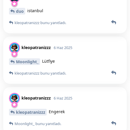
istanbul
duo
kleopatranizzz
bunu yanıtladı.
kleopatranizzz
6 Haz 2025
Lütfiye
Moonlight_
kleopatranizzz
bunu yanıtladı.
kleopatranizzz
6 Haz 2025
Engerek
kleopatranizzz
Moonlight_
bunu yanıtladı.