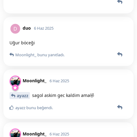
duo
D
6 Haz 2025
Uğur böceği
Moonlight_
bunu yanıtladı.
Moonlight_
6 Haz 2025
sagol askim gec kaldim ama🤣
ayazz
ayazz
bunu beğendi
.
Moonlight_
6 Haz 2025