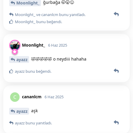
ğurbağa 🤭🤫😜
Moonlight_
Moonlight_
ve
cananlcm
bunu yanıtladı.
Moonlight_
bunu beğendi
.
Moonlight_
6 Haz 2025
🤣🤣🤣🤣🤣 o neydiii hahaha
ayazz
ayazz
bunu beğendi
.
cananlcm
C
6 Haz 2025
aşk
ayazz
ayazz
bunu yanıtladı.