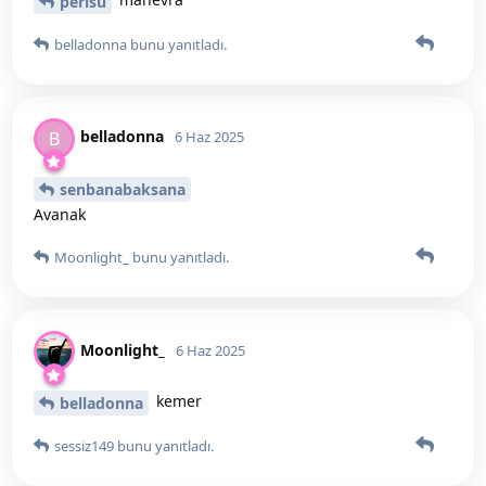
perisu
belladonna
bunu yanıtladı.
belladonna
B
6 Haz 2025
senbanabaksana
Avanak
Moonlight_
bunu yanıtladı.
Moonlight_
6 Haz 2025
kemer
belladonna
sessiz149
bunu yanıtladı.