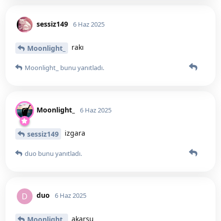
sessiz149
6 Haz 2025
rakı
Moonlight_
Moonlight_
bunu yanıtladı.
Moonlight_
6 Haz 2025
izgara
sessiz149
duo
bunu yanıtladı.
duo
D
6 Haz 2025
akarsu
Moonlight_