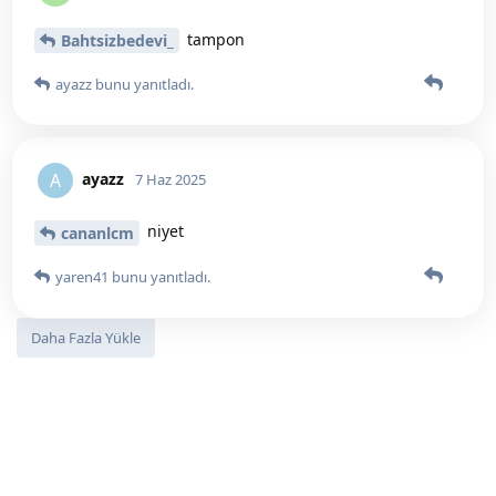
tampon
Bahtsizbedevi_
ayazz
bunu yanıtladı.
ayazz
A
7 Haz 2025
niyet
cananlcm
yaren41
bunu yanıtladı.
Daha Fazla Yükle