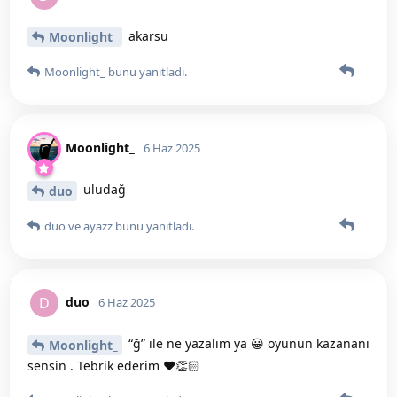
akarsu
Moonlight_
Moonlight_
bunu yanıtladı.
Moonlight_
6 Haz 2025
uludağ
duo
duo
ve
ayazz
bunu yanıtladı.
duo
D
6 Haz 2025
“ğ” ile ne yazalım ya 😀 oyunun kazananı
Moonlight_
sensin . Tebrik ederim ❤️👏🏻