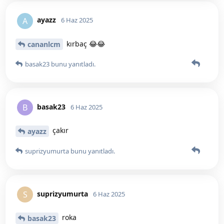
ayazz
A
6 Haz 2025
kırbaç 😂😂
cananlcm
basak23
bunu yanıtladı.
basak23
B
6 Haz 2025
çakır
ayazz
suprizyumurta
bunu yanıtladı.
suprizyumurta
S
6 Haz 2025
roka
basak23