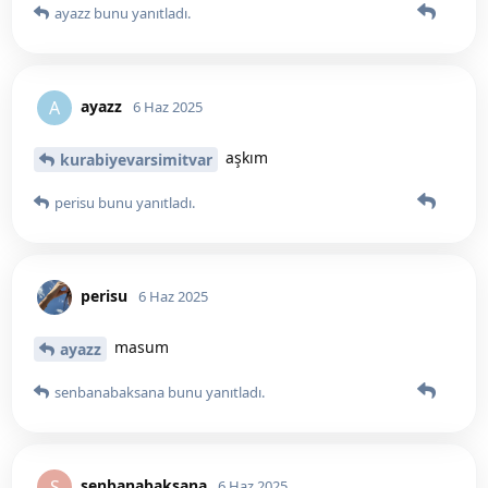
ayazz
bunu yanıtladı.
ayazz
A
6 Haz 2025
aşkım
kurabiyevarsimitvar
perisu
bunu yanıtladı.
perisu
6 Haz 2025
masum
ayazz
senbanabaksana
bunu yanıtladı.
senbanabaksana
S
6 Haz 2025