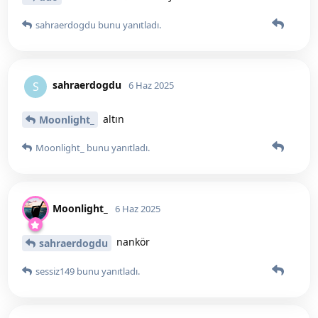
sahraerdogdu
bunu yanıtladı.
sahraerdogdu
S
6 Haz 2025
altın
Moonlight_
Moonlight_
bunu yanıtladı.
Moonlight_
6 Haz 2025
nankör
sahraerdogdu
sessiz149
bunu yanıtladı.