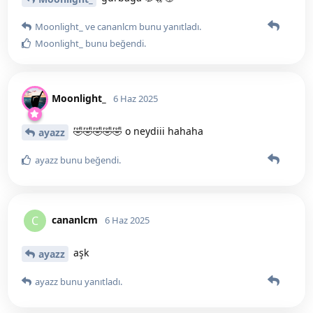
Moonlight_
ve
cananlcm
bunu yanıtladı.
Moonlight_
bunu beğendi
.
Moonlight_
6 Haz 2025
🤣🤣🤣🤣🤣 o neydiii hahaha
ayazz
ayazz
bunu beğendi
.
cananlcm
C
6 Haz 2025
aşk
ayazz
ayazz
bunu yanıtladı.