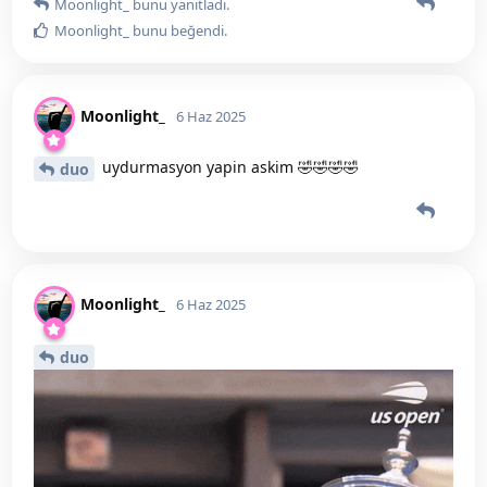
Moonlight_
bunu yanıtladı.
Moonlight_
bunu beğendi
.
Moonlight_
6 Haz 2025
uydurmasyon yapin askim 🤣🤣🤣🤣
duo
Moonlight_
6 Haz 2025
duo