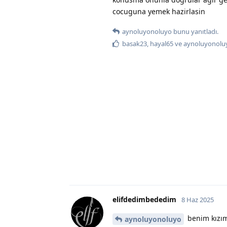
cocuguna yemek hazirlasin
aynoluyonoluyo
bunu yanıtladı.
basak23
,
hayal65
ve
aynoluyonolu
elifdedimbededim
8 Haz 2025
benim kızım 
aynoluyonoluyo