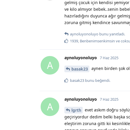
gelmiş çocuk için kendisi yemiyor
ve kilo almıyor bebek..senin bebe
hazırladığını duyunca ağır gelmiş 
zoruna gitmiş kendince savunma
aynoluyonoluyo
bunu yanıtladı.
1939
,
Benbenimsenkimsin
ve
coks
aynoluyonoluyo
7 Haz 2025
A
aynen birden şok o
basak23
basak23
bunu beğendi
.
aynoluyonoluyo
7 Haz 2025
A
evet askım doğru söylüy
lgrth
geçiriyordur dedim belki başka 
eleştirim zoruna gitti kii kesinl