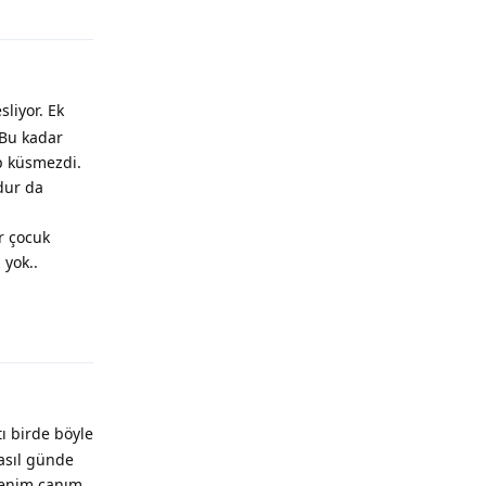
liyor. Ek
 Bu kadar
ıp küsmezdi.
dur da
r çocuk
yok..
ı birde böyle
nasıl günde
benim canım