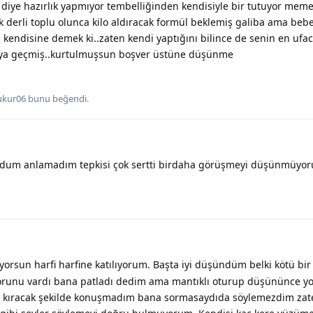
 diye hazırlık yapmıyor tembelliğinden kendisiyle bir tutuyor meme
k derli toplu olunca kilo aldıracak formül beklemiş galiba ama be
kendisine demek ki..zaten kendi yaptığını bilince de senin en ufacı
ya geçmiş..kurtulmuşsun boşver üstüne düşünme
ukur06
bunu beğendi
.
ldum anlamadım tepkisi çok sertti birdaha görüşmeyi düşünmüyo
orsun harfi harfine katılıyorum. Başta iyi düşündüm belki kötü bi
sorunu vardı bana patladı dedim ama mantıklı oturup düşününce yo
ikle kıracak şekilde konuşmadım bana sormasaydıda söylemezdim zat