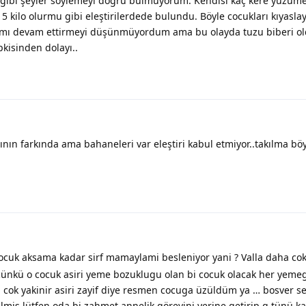
u gibi şeyler söylemeyi doğru bulmuyorum. Kendisi kaç kere yüzü
5 kilo olurmu gibi eleştirilerdede bulundu. Böyle cocukları kıyasla
ığımı devam ettirmeyi düşünmüyordum ama bu olayda tuzu biberi ol
pkisinden dolayı..
nın farkında ama bahaneleri var eleştiri kabul etmiyor..takılma bö
ocuk aksama kadar sirf mamaylami besleniyor yani ? Valla daha cok
cünkü o cocuk asiri yeme bozuklugu olan bi cocuk olacak her yeme
 cok yakinir asiri zayif diye resmen cocuga üzüldüm ya … bosver s
is lütfen oda bi zahmet annelik görevini yerine getirip g.tünü ka