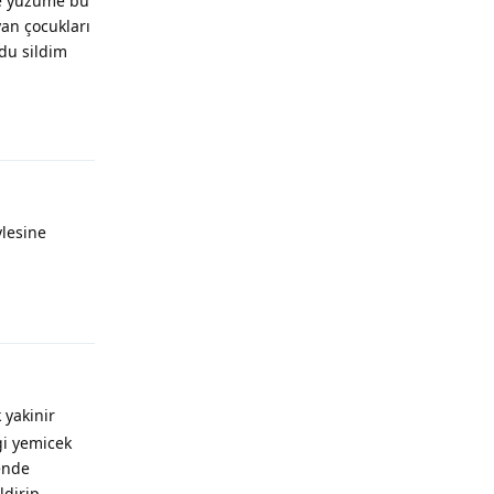
me yüzüme bu
yan çocukları
du sildim
ylesine
 yakinir
gi yemicek
ende
ldirip