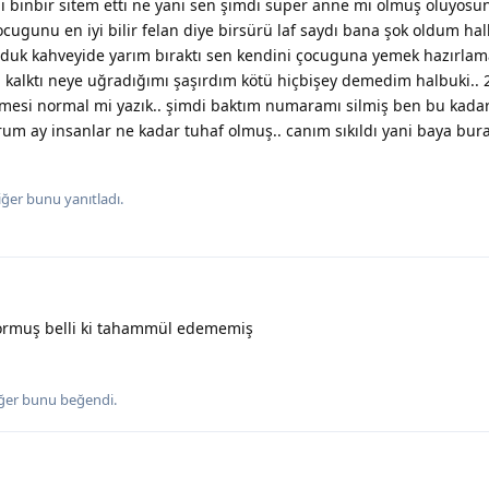
 binbir sitem etti ne yani sen şimdi süper anne mi olmuş oluyosu
cugunu en iyi bilir felan diye birsürü laf saydı bana şok oldum ha
yorduk kahveyide yarım bıraktı sen kendini çocuguna yemek hazırla
kalktı neye uğradığımı şaşırdım kötü hiçbişey demedim halbuki.. 
mesi normal mi yazık.. şimdi baktım numaramı silmiş ben bu kada
um ay insanlar ne kadar tuhaf olmuş.. canım sıkıldı yani baya bur
iğer
bunu yanıtladı.
yormuş belli ki tahammül edememiş
ğer
bunu beğendi
.