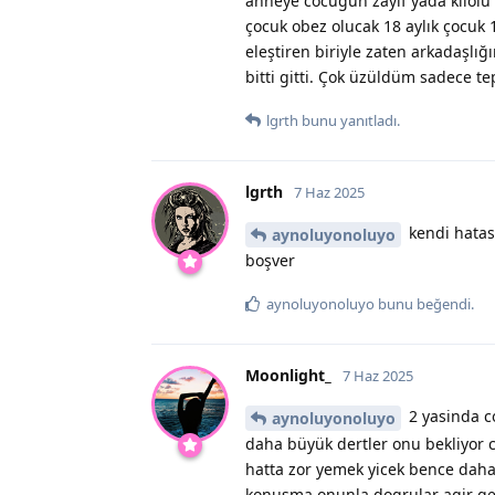
anneye cocugun zayıf yada kilol
çocuk obez olucak 18 aylık çocuk 1
eleştiren biriyle zaten arkadaşl
bitti gitti. Çok üzüldüm sadece te
lgrth
bunu yanıtladı.
lgrth
7 Haz 2025
kendi hatası
aynoluyonoluyo
boşver
aynoluyonoluyo
bunu beğendi
.
Moonlight_
7 Haz 2025
2 yasinda c
aynoluyonoluyo
daha büyük dertler onu bekliyor 
hatta zor yemek yicek bence daha
konusma onunla dogrular agir gelm