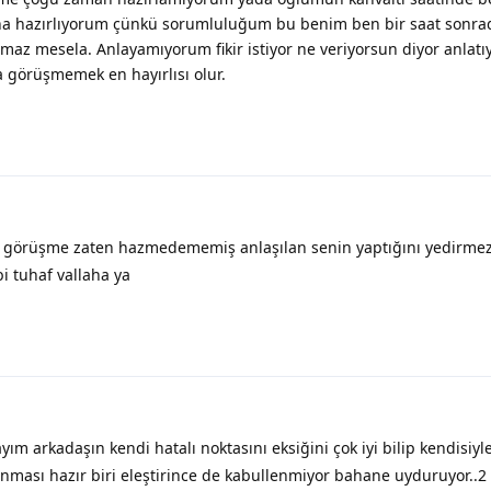
na hazırlıyorum çünkü sorumluluğum bu benim ben bir saat sonrad
az mesela. Anlayamıyorum fikir istiyor ne veriyorsun diyor anlat
a görüşmemek en hayırlısı olur.
görüşme zaten hazmedememiş anlaşılan senin yaptığını yedirme
i tuhaf vallaha ya
yım arkadaşın kendi hatalı noktasını eksiğini çok iyi bilip kendisiyl
nması hazır biri eleştirince de kabullenmiyor bahane uyduruyor..2