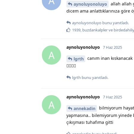
A
allah allah
aynoluyonoluyo
dicem ama anlattıklarınıza göre 
aynoluyonoluyo
bunu yanıtladı.
1939
,
buzdankalpler
ve
birdedahil
aynoluyonoluyo
7 Haz 2025
A
canım inan kıskanacak 
lgrth
🤦‍♀️🤦‍♀️
lgrth
bunu yanıtladı.
aynoluyonoluyo
7 Haz 2025
A
bilmiyorum hayatı
annekadin
yapmasına.. bilemiyorum yinede b
çıkışması tuhafıma gitti
annekadin
bunu beğendi
.