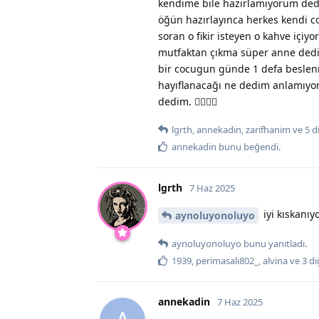
kendime bile hazırlamıyorum dedi
öğün hazırlayınca herkes kendi co
soran o fikir isteyen o kahve içi
mutfaktan çıkma süper anne dedi 
bir cocugun günde 1 defa beslen
hayıflanacağı ne dedim anlamıyor
dedim. 🤦‍♀️🤦‍♀️
lgrth
,
annekadin
,
zarifhanim
ve
5
d
annekadin
bunu beğendi
.
lgrth
7 Haz 2025
iyi kıskanı
aynoluyonoluyo
aynoluyonoluyo
bunu yanıtladı.
1939
,
perimasali802_
,
alvina
ve
3
di
annekadin
7 Haz 2025