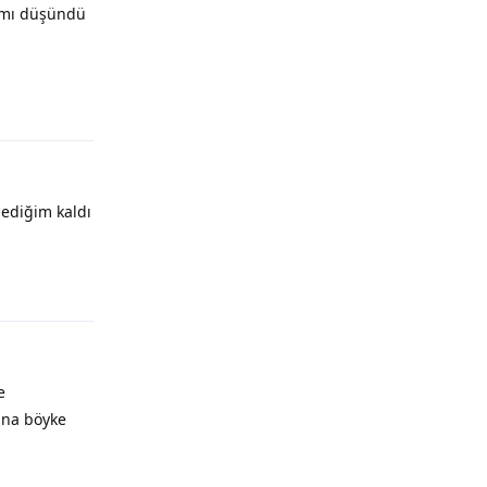
n mı düşündü
ediğim kaldı
e
ana böyke