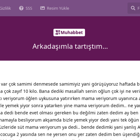
Gizlilik
SSS
Resim Yükle
Muhabbet
Arkadaşımla tartıştım…
 var çok samimi denmesede samimiyiz yani görüşüyoruz haftada bir
a çok zayıf 10 kilo. Bana dediki masallah senin oğlun çok iyi ne ver
ltı veriyorum öğlen uykusuna yatırırken mama veriyorum uyanınca
le yemek yiyor sonra yatarken yine mama veriyorum dedim.. ne ya
ga dedi bende evet olması gereken bu değilmi zaten dedim ay ben 
amayla besliyorum akşamda bizle yemek yiyor dedi yani tek öğü
düzleride süt mama veriyorum ya dedi.. bende dedimki yani yanlış
en cocuga 2 yasında sen ne yersen onu yer zaten dedim ben üşendiğ