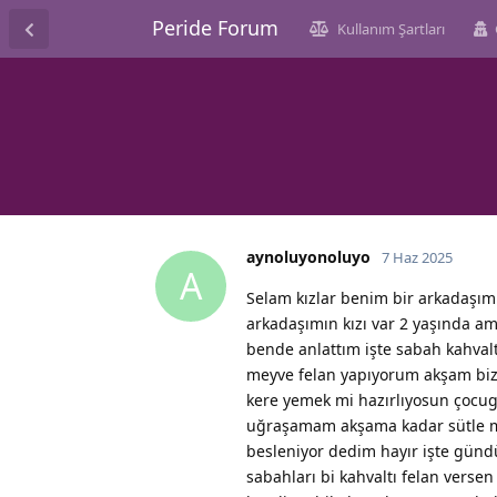
Peride Forum
Kullanım Şartları
aynoluyonoluyo
7 Haz 2025
A
Selam kızlar benim bir arkadaşım
arkadaşımın kızı var 2 yaşında am
bende anlattım işte sabah kahva
meyve felan yapıyorum akşam biz
kere yemek mi hazırlıyosun çocu
uğraşamam akşama kadar sütle m
besleniyor dedim hayır işte gün
sabahları bi kahvaltı felan vers