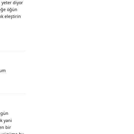
 yeter diyor
beğe öğün
k eleştirin
rum
r gün
k yani
en bir