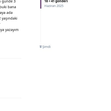
n günde 3
18
<
41
gönderi
Haziran 2025
lbuki bana
maya ada
2 yaşındaki
r
aya yazayım
Şimdi