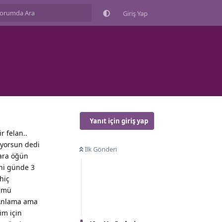
Giriş Yap
Yanıt için giriş yap
 felan..
iyorsun dedi
İlk Gönderi
 ara öğün
ni günde 3
hiç
n mü
 Anlama ama
im için