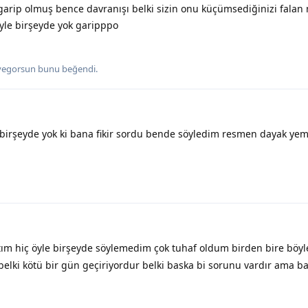
 garip olmuş bence davranışı belki sizin onu küçümsediğinizi fala
öyle birşeyde yok garipppo
iyegorsun
bunu beğendi
.
birşeyde yok ki bana fikir sordu bende söyledim resmen dayak yem
m hiç öyle birşeyde söylemedim çok tuhaf oldum birden bire böyl
elki kötü bir gün geçiriyordur belki baska bi sorunu vardır ama b