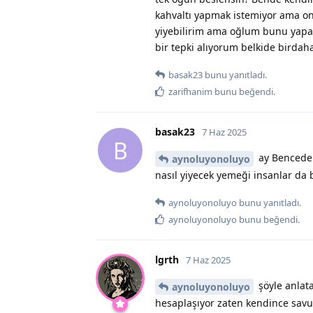
kahvaltı yapmak istemiyor ama o
yiyebilirim ama oğlum bunu yapam
bir tepki alıyorum belkide birdah
basak23
bunu yanıtladı.
zarifhanim
bunu beğendi
.
basak23
7 Haz 2025
B
ay Bencede 
aynoluyonoluyo
nasıl yiyecek yemeği insanlar da b
aynoluyonoluyo
bunu yanıtladı.
aynoluyonoluyo
bunu beğendi
.
lgrth
7 Haz 2025
şöyle anlata
aynoluyonoluyo
hesaplaşıyor zaten kendince savu