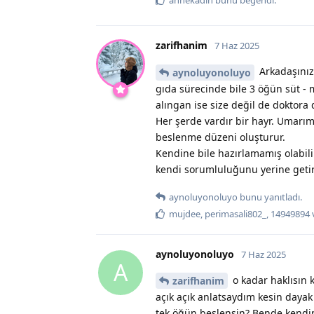
zarifhanim
7 Haz 2025
Arkadaşınız
aynoluyonoluyo
gıda sürecinde bile 3 öğün süt - 
alıngan ise size değil de doktora
Her şerde vardır bir hayr. Umarım
beslenme düzeni oluşturur.
Kendine bile hazırlamamış olabil
kendi sorumluluğunu yerine geti
aynoluyonoluyo
bunu yanıtladı.
mujdee
,
perimasali802_
,
14949894
aynoluyonoluyo
7 Haz 2025
A
o kadar haklısın 
zarifhanim
açık açık anlatsaydım kesin dayak
tek öğün beslensin? Bende kend