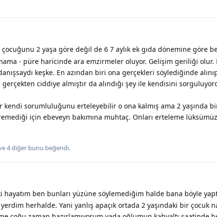
 çocuğunu 2 yaşa göre değil de 6 7 aylık ek gıda dönemine göre bes
mama - püre haricinde ara emzirmeler oluyor. Gelişim geriliği olur.
 danışsaydı keşke. En azından biri ona gerçekleri söylediğinde alın
 gerçekten ciddiye almıştır da alındığı şey ile kendisini sorguluyor
ir kendi sorumluluğunu erteleyebilir o ona kalmış ama 2 yaşında bi
remediği için ebeveyn bakımına muhtaç. Onları erteleme lüksümüz 
ve
4
diğer
bunu beğendi
.
ki hayatım ben bunları yüzüne söylemediğim halde bana böyle yapt
 yerdim herhalde. Yani yanlış apaçık ortada 2 yaşındaki bir çocuk 
ime çoğu zaman hazırlamıyorum yada oğlumun kahvaltı saatinde 