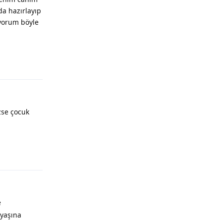
a hazırlayıp
ıyorum böyle
zse çocuk
e
 yaşına