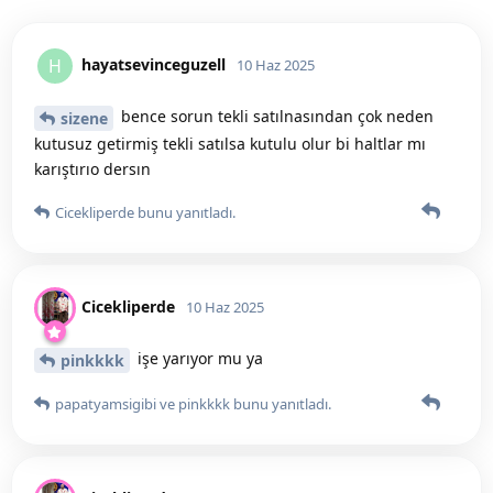
hayatsevinceguzell
H
10 Haz 2025
bence sorun tekli satılnasından çok neden
sizene
kutusuz getirmiş tekli satılsa kutulu olur bi haltlar mı
karıştırıo dersın
Cicekliperde
bunu yanıtladı.
Cicekliperde
10 Haz 2025
işe yarıyor mu ya
pinkkkk
papatyamsigibi
ve
pinkkkk
bunu yanıtladı.