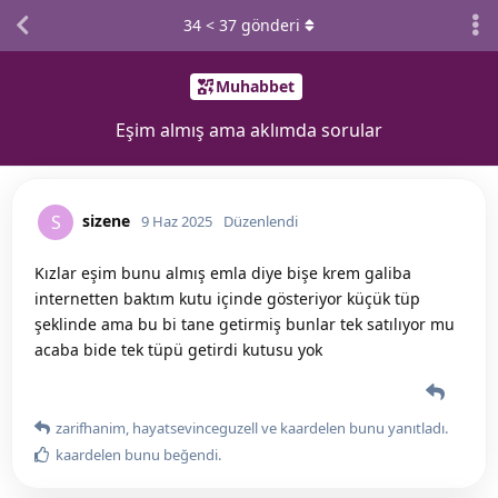
34
<
37
gönderi
Muhabbet
Eşim almış ama aklımda sorular
sizene
S
9 Haz 2025
Düzenlendi
Kızlar eşim bunu almış emla diye bişe krem galiba
internetten baktım kutu içinde gösteriyor küçük tüp
şeklinde ama bu bi tane getirmiş bunlar tek satılıyor mu
acaba bide tek tüpü getirdi kutusu yok
zarifhanim
,
hayatsevinceguzell
ve
kaardelen
bunu yanıtladı.
kaardelen
bunu beğendi
.