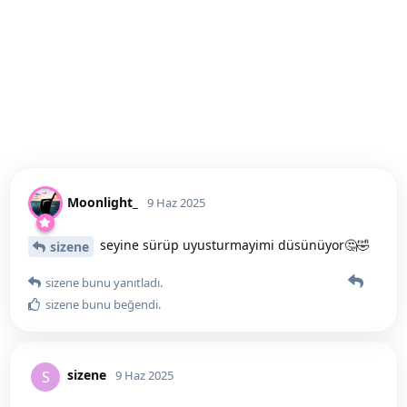
Moonlight_
9 Haz 2025
seyine sürüp uyusturmayimi düsünüyor🤔🤣
sizene
sizene
bunu yanıtladı.
sizene
bunu beğendi
.
sizene
S
9 Haz 2025