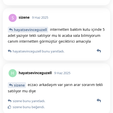
sizene
S
9 Haz 2025
internetten baktım kutu içinde 5
hayatsevinceguzell
adet yazıyor tekli satılıyor mu ki acaba vala bilmiyorum
canım internetten görmüştür geciktirici amacıyla
hayatsevinceguzell
bunu yanıtladı.
hayatsevinceguzell
H
9 Haz 2025
eczacı arkadaşım var yarın arar sorarım tekli
sizene
satılıyor mu diye
sizene
bunu yanıtladı.
sizene
bunu beğendi
.