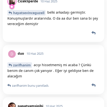
Cicekliperde
10 Haz 2025
belki arkadaşı germiştir.
hayatsevinceguzell
Konuşmuşlardır aralarında. O da aa dur ben sana bi şey
vereceğim demiştir
duo
D
10 Haz 2025
acıyı hissetmemiş mi acaba ? Çünkü
zarifhanim
benim de canım çok yanıyor . Eğer iyi geldiyse ben de
alacağım
zarifhanim
bunu yanıtladı.
papatyamsigibi
10 Haz 2025