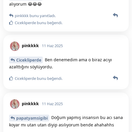
alıyorum 😂😂😂
pinkkkk
bunu yanıtladı.
Cicekliperde
bunu beğendi
.
pinkkkk
11 Haz 2025
Ben denemedim ama o biraz acıyı
Cicekliperde
azalttığını söylüyordu.
Cicekliperde
bunu beğendi
.
pinkkkk
11 Haz 2025
Doğum yapmış insansın bu acı sana
papatyamsigibi
koyar mı utan utan diyip asılıyorum bende ahahahhs