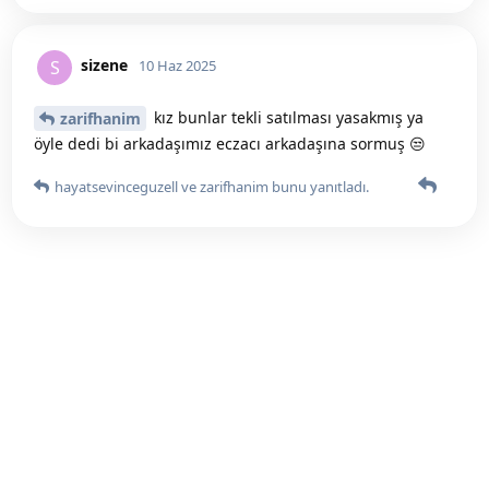
sizene
S
10 Haz 2025
kız bunlar tekli satılması yasakmış ya
zarifhanim
öyle dedi bi arkadaşımız eczacı arkadaşına sormuş 😒
hayatsevinceguzell
ve
zarifhanim
bunu yanıtladı.