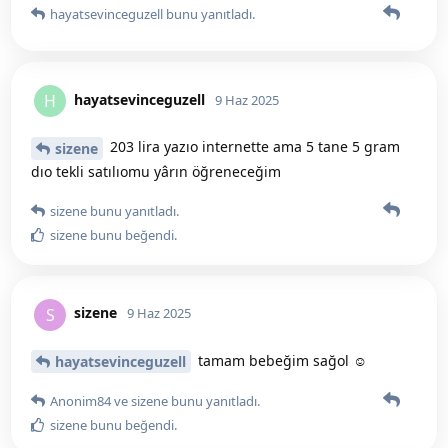
hayatsevinceguzell
bunu yanıtladı.
hayatsevinceguzell
H
9 Haz 2025
203 lira yazıo internette ama 5 tane 5 gram
sizene
dıo tekli satılıomu yârın öğreneceğim
sizene
bunu yanıtladı.
sizene
bunu beğendi
.
sizene
S
9 Haz 2025
tamam bebeğim sağol ☺️
hayatsevinceguzell
Anonim84
ve
sizene
bunu yanıtladı.
sizene
bunu beğendi
.