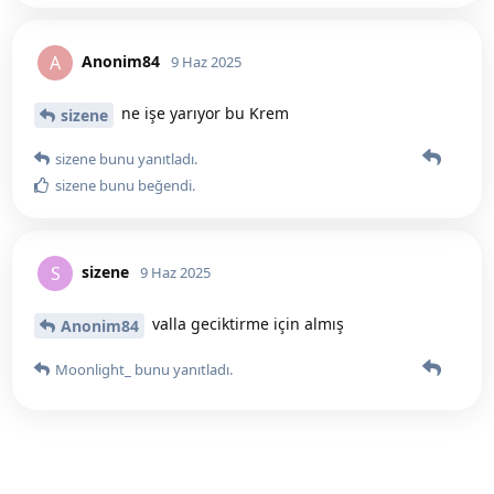
Anonim84
A
9 Haz 2025
ne işe yarıyor bu Krem
sizene
sizene
bunu yanıtladı.
sizene
bunu beğendi
.
sizene
S
9 Haz 2025
valla geciktirme için almış
Anonim84
Moonlight_
bunu yanıtladı.