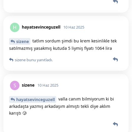
hayatsevinceguzell
H
10 Haz 2025
tatlım sordum şimdi bu krem kesinlikle tek
sizene
satılmazmış yasakmış kutuda 5 liymiş fiyatı 1064 lira
sizene
bunu yanıtladı.
sizene
S
10 Haz 2025
valla canım bilmiyorum ki bi
hayatsevinceguzell
arkadaşta yazmış arkadaşım almıştı tekli diye aklım
karıştı 🥲