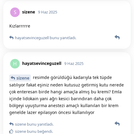
sizene
S
9 Haz 2025
Kızlarrrrre
hayatsevinceguzell
bunu yanıtladı.
hayatsevinceguzell
H
9 Haz 2025
resimde görüldüğü kadarıyla tek tüpde
sizene
satılıyor fakat eşiniz neden kutusuz getirmiş kutu nerede
çok enteresan birde hangi amaçla almış bu kremi? Emla
içinde lidokain yani ağrı kesici barındıran daha çok
bölgeyi uyuşturma anestezi amaçlı kullanılan bir krem
genelde lazer epilasyon öncesi kullanılıyor
sizene
bunu yanıtladı.
sizene
bunu beğendi
.