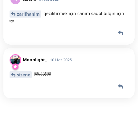
geciktirmek için canım sağol bilgin için
zarifhanim
🫶
Moonlight_
10 Haz 2025
🤣🤣🤣🤣
sizene