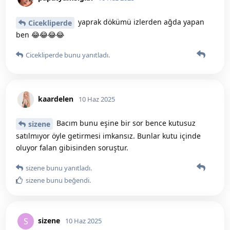
yaprak dökümü izlerden ağda yapan
Cicekliperde
ben 😂😂😂😂
Cicekliperde
bunu yanıtladı.
kaardelen
10 Haz 2025
Bacım bunu eşine bir sor bence kutusuz
sizene
satılmıyor öyle getirmesi imkansız. Bunlar kutu içinde
oluyor falan gibisinden soruştur.
sizene
bunu yanıtladı.
sizene
bunu beğendi
.
sizene
S
10 Haz 2025