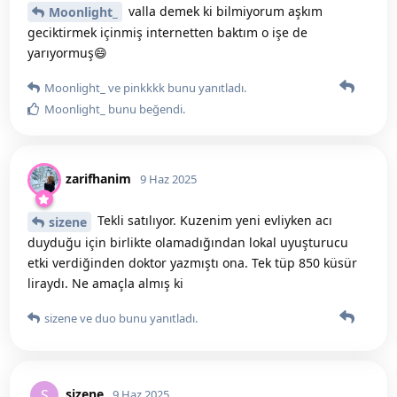
valla demek ki bilmiyorum aşkım
Moonlight_
geciktirmek içinmiş internetten baktım o işe de
yarıyormuş😄
Moonlight_
ve
pinkkkk
bunu yanıtladı.
Moonlight_
bunu beğendi
.
zarifhanim
9 Haz 2025
Tekli satılıyor. Kuzenim yeni evliyken acı
sizene
duyduğu için birlikte olamadığından lokal uyuşturucu
etki verdiğinden doktor yazmıştı ona. Tek tüp 850 küsür
liraydı. Ne amaçla almış ki
sizene
ve
duo
bunu yanıtladı.
sizene
S
9 Haz 2025