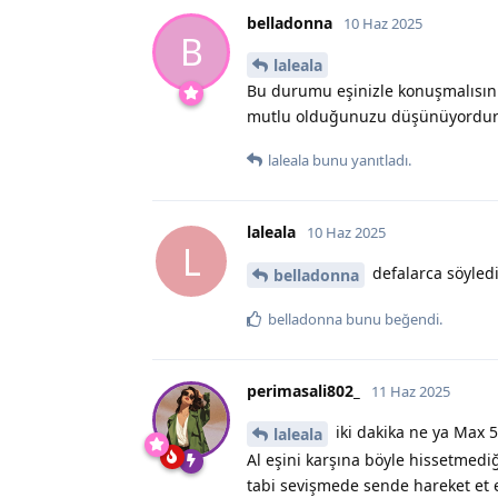
belladonna
10 Haz 2025
B
laleala
Bu durumu eşinizle konuşmalısınız.
mutlu olduğunuzu düşünüyordur
laleala
bunu yanıtladı.
laleala
10 Haz 2025
L
defalarca söyled
belladonna
belladonna
bunu beğendi
.
perimasali802_
11 Haz 2025
iki dakika ne ya Max 5 
laleala
Al eşini karşına böyle hissetmediğ
tabi sevişmede sende hareket et el