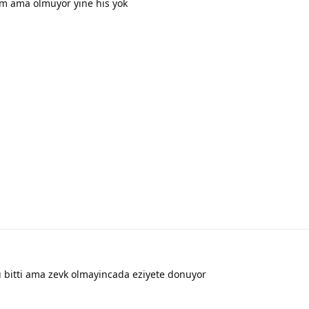
 ama olmuyor yine his yok
 bitti ama zevk olmayincada eziyete donuyor