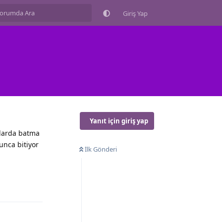
Giriş Yap
Yanıt için giriş yap
aslarda batma
unca bitiyor
İlk Gönderi