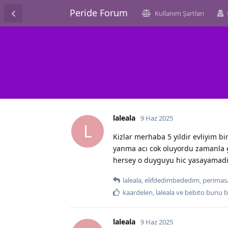
Peride Forum
Kullanım Şartları
laleala
9 Haz 2025
L
Kizlar merhaba 5 yildir evliyim bi
yanma acı cok oluyordu zamanla ge
hersey o duyguyu hic yasayamad
laleala
,
elifdedimbededim
,
perimas
kaardelen
,
laleala
ve
bebito
bunu b
laleala
9 Haz 2025