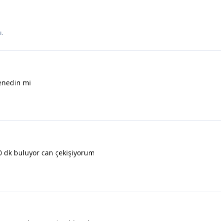
.
enedin mi
 dk buluyor can çekişiyorum