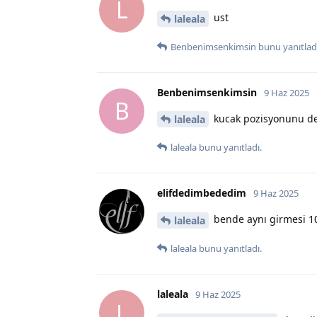
L
ust
laleala
Benbenimsenkimsin
bunu yanıtladı
Benbenimsenkimsin
9 Haz 2025
B
kucak pozisyonunu d
laleala
laleala
bunu yanıtladı.
elifdedimbededim
9 Haz 2025
bende aynı girmesi 10
laleala
laleala
bunu yanıtladı.
laleala
9 Haz 2025
L