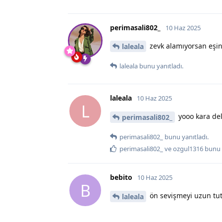
perimasali802_
10 Haz 2025
zevk alamıyorsan eşin
laleala
laleala
bunu yanıtladı.
laleala
10 Haz 2025
L
yooo kara del
perimasali802_
perimasali802_
bunu yanıtladı.
perimasali802_
ve
ozgul1316
bunu 
bebito
10 Haz 2025
B
ön sevişmeyi uzun tut
laleala