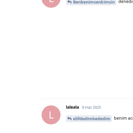
denedim
Benbenimsenkimsin
laleala
9 Haz 2025
L
benim acı
elifdedimbededim