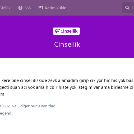
Gizlilik
SSS
Resim Yükle
Cinsellik
Cinsellik
r kere bile cinsel iliskide zevk alamadim girip cikiyor hic his yok b
cti suan acı yok ama hicbir histe yok istegim var ama birlesme ol
im
ali802_
ve
3
diğer
bunu yanıtladı.
eğendi
.