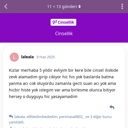
11
<
13
gönderi
Cinsellik
Cinsellik
laleala
L
9 Haz 2025
Kizlar merhaba 5 yildir evliyim bir kere bile cinsel iliskide
zevk alamadim girip cikiyor hic his yok baslarda batma
yanma acı cok oluyordu zamanla gecti suan acı yok ama
hicbir histe yok istegim var ama birlesme olunca bitiyor
hersey o duyguyu hic yasayamadim
laleala
,
elifdedimbededim
,
perimasali802_
ve
3
diğer
bunu
yanıtladı.