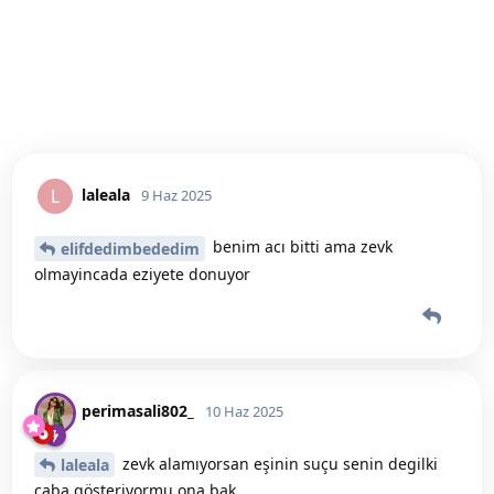
laleala
L
9 Haz 2025
benim acı bitti ama zevk
elifdedimbededim
olmayincada eziyete donuyor
perimasali802_
10 Haz 2025
zevk alamıyorsan eşinin suçu senin degilki
laleala
çaba gösteriyormu ona bak