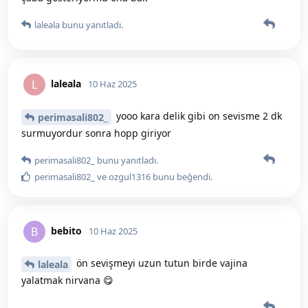
laleala
bunu yanıtladı.
laleala
L
10 Haz 2025
yooo kara delik gibi on sevisme 2 dk
perimasali802_
surmuyordur sonra hopp giriyor
perimasali802_
bunu yanıtladı.
perimasali802_
ve
ozgul1316
bunu beğendi
.
bebito
B
10 Haz 2025
ön sevişmeyi uzun tutun birde vajina
laleala
yalatmak nirvana 😋