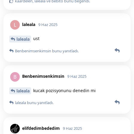
kaardelen
,
laleala
ve
bebito
bunu beğendi
.
laleala
L
9 Haz 2025
ust
laleala
Benbenimsenkimsin
bunu yanıtladı.
Benbenimsenkimsin
B
9 Haz 2025
kucak pozisyonunu denedin mi
laleala
laleala
bunu yanıtladı.
elifdedimbededim
9 Haz 2025