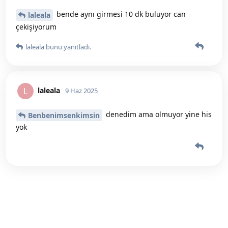
bende aynı girmesi 10 dk buluyor can
laleala
çekişiyorum
laleala
bunu yanıtladı.
laleala
L
9 Haz 2025
denedim ama olmuyor yine his
Benbenimsenkimsin
yok