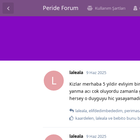
Peride Forum
Kullanım Şartları
laleala
9 Haz 2025
L
Kizlar merhaba 5 yildir evliyim bi
yanma acı cok oluyordu zamanla ge
hersey o duyguyu hic yasayamad
laleala
,
elifdedimbededim
,
perimas
kaardelen
,
laleala
ve
bebito
bunu b
laleala
9 Haz 2025