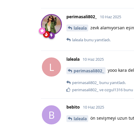
perimasali802_
10 Haz 2025
zevk alamıyorsan eşin
laleala
laleala
bunu yanıtladı.
laleala
10 Haz 2025
L
yooo kara del
perimasali802_
perimasali802_
bunu yanıtladı.
perimasali802_
ve
ozgul1316
bunu 
bebito
10 Haz 2025
B
ön sevişmeyi uzun tut
laleala