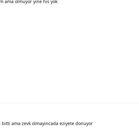
 ama olmuyor yine his yok
 bitti ama zevk olmayincada eziyete donuyor