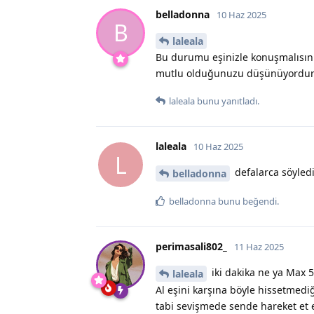
belladonna
10 Haz 2025
B
laleala
Bu durumu eşinizle konuşmalısınız.
mutlu olduğunuzu düşünüyordur
laleala
bunu yanıtladı.
laleala
10 Haz 2025
L
defalarca söyled
belladonna
belladonna
bunu beğendi
.
perimasali802_
11 Haz 2025
iki dakika ne ya Max 5 
laleala
Al eşini karşına böyle hissetmediğ
tabi sevişmede sende hareket et el