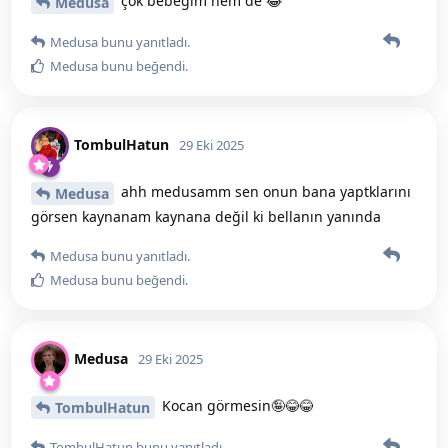
çok bebeğim hem de 😂
Medusa
Medusa
bunu yanıtladı.
Medusa
bunu beğendi
.
TombulHatun
29 Eki 2025
ahh medusamm sen onun bana yaptklarını
Medusa
görsen kaynanam kaynana değil ki bellanın yanında
Medusa
bunu yanıtladı.
Medusa
bunu beğendi
.
Medusa
29 Eki 2025
Kocan görmesin🤪😂😂
TombulHatun
TombulHatun
bunu yanıtladı.