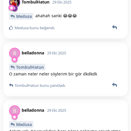
TombulHatun
29 Eki 2025
ahahah sanki 😂😂😂
Medusa
Medusa
bunu beğendi
.
belladonna
B
29 Eki 2025
TombulHatun
O zaman neler neler söylerim bir gör dkdkdk
TombulHatun
bunu yanıtladı.
belladonna
B
29 Eki 2025
Medusa