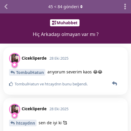
45
<
84
gönderi
Muhabbet
Hiç Arkadaşı olmayan var mı ?
Cicekliperde
28 Eki 2025
arıyorum severim kaos 😂😂
TombulHatun
TombulHatun
ve
htcaydnn
bunu beğendi
.
Cicekliperde
28 Eki 2025
sen de iyi ki 🥰
htcaydnn