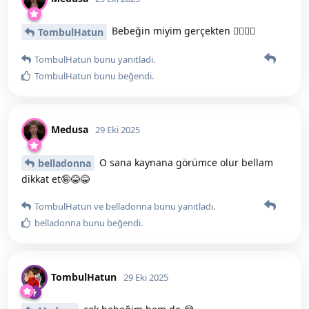
Bebeğin miyim gerçekten 👉🏻👈🏻
TombulHatun
TombulHatun
bunu yanıtladı.
TombulHatun
bunu beğendi
.
Medusa
29 Eki 2025
O sana kaynana görümce olur bellam
belladonna
dikkat et🤪😂😂
TombulHatun
ve
belladonna
bunu yanıtladı.
belladonna
bunu beğendi
.
TombulHatun
29 Eki 2025