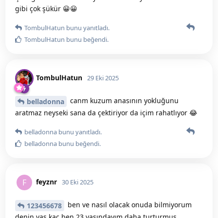
gibi çok şükür 😀😀
TombulHatun
bunu yanıtladı.
TombulHatun
bunu beğendi
.
TombulHatun
29 Eki 2025
canm kuzum anasının yokluğunu
belladonna
aratmaz neyseki sana da çektiriyor da içim rahatlıyor 😂
belladonna
bunu yanıtladı.
belladonna
bunu beğendi
.
feyznr
F
30 Eki 2025
ben ve nasıl olacak onuda bilmiyorum
123456678
denin yaş kaç ben 23 yaşındayım daha turturmuş