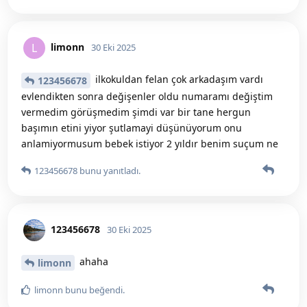
limonn
L
30 Eki 2025
ilkokuldan felan çok arkadaşım vardı
123456678
evlendikten sonra değişenler oldu numaramı değiştim
vermedim görüşmedim şimdi var bir tane hergun
başımın etini yiyor şutlamayi düşünüyorum onu
anlamiyormusum bebek istiyor 2 yıldır benim suçum ne
123456678
bunu yanıtladı.
123456678
30 Eki 2025
ahaha
limonn
limonn
bunu beğendi
.