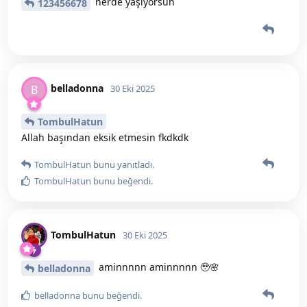
nerde yaşıyorsun
123456678
belladonna
B
30 Eki 2025
TombulHatun
Allah başından eksik etmesin fkdkdk
TombulHatun
bunu yanıtladı.
TombulHatun
bunu beğendi
.
TombulHatun
30 Eki 2025
aminnnnn aminnnnn 🥹🌸
belladonna
belladonna
bunu beğendi
.