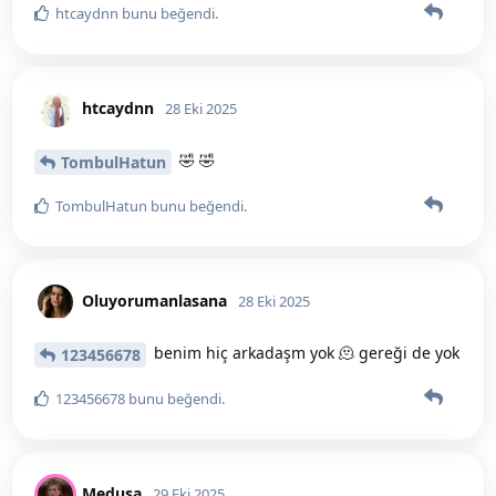
htcaydnn
bunu beğendi
.
htcaydnn
28 Eki 2025
🤣 🤣
TombulHatun
TombulHatun
bunu beğendi
.
Oluyorumanlasana
28 Eki 2025
benim hiç arkadaşm yok 🫠 gereği de yok
123456678
123456678
bunu beğendi
.
Medusa
29 Eki 2025