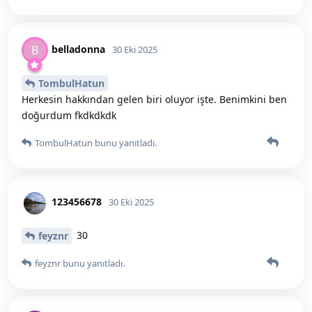
belladonna
B
30 Eki 2025
TombulHatun
Herkesin hakkından gelen biri oluyor işte. Benimkini ben
doğurdum fkdkdkdk
TombulHatun
bunu yanıtladı.
123456678
30 Eki 2025
30
feyznr
feyznr
bunu yanıtladı.