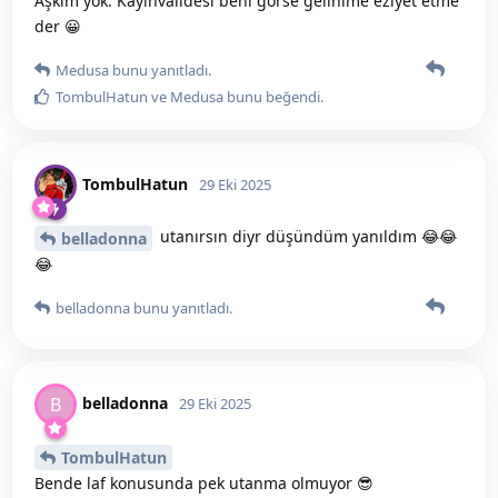
Aşkım yok. Kayınvalidesi beni görse gelinime eziyet etme
der 😀
Medusa
bunu yanıtladı.
TombulHatun
ve
Medusa
bunu beğendi
.
TombulHatun
29 Eki 2025
utanırsın diyr düşündüm yanıldım 😂😂
belladonna
😂
belladonna
bunu yanıtladı.
belladonna
B
29 Eki 2025
TombulHatun
Bende laf konusunda pek utanma olmuyor 😎