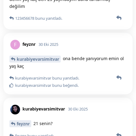
değilim
123456678
bunu yanıtladı.
feyznr
F
30 Eki 2025
ona bende yanıyorum emin ol
kurabiyevarsimitvar
yaş kaç
kurabiyevarsimitvar
bunu yanıtladı.
kurabiyevarsimitvar
bunu beğendi
.
kurabiyevarsimitvar
30 Eki 2025
21 senin?
feyznr
feyznr
bunu yanıtladı.