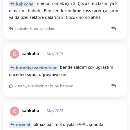
memur olmak için 3. Çocuk mu lazım ya 2
kahkaha
olmaz mı hahah . Ben kendi kendime kpss girer çalışırım
ya da özel sektöre dalarım 3. Cocuk no no ahha
kahkaha
bunu yanıtladı.
kahkaha
K
11 May 2025
bende saldım çok uğraştım
kurabiyevarsimitvar
önceden şimdi uğraşmıyorum
kurabiyevarsimitvar
bunu beğendi
.
kahkaha
K
11 May 2025
olmaz bacım 3 diyolar 🤣🤣.. şimdiki
mrvehl