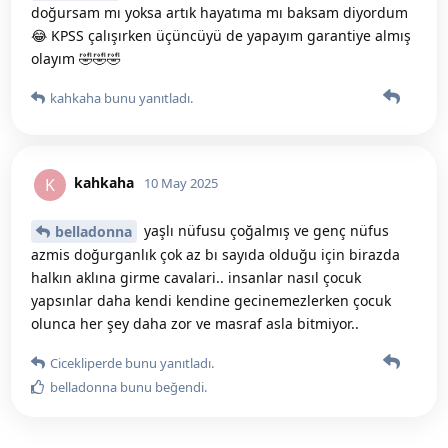
doğursam mı yoksa artık hayatıma mı baksam diyordum
😂 KPSS çalışırken üçüncüyü de yapayım garantiye almış
olayım 🤣🤣🤣
kahkaha
bunu yanıtladı.
kahkaha
K
10 May 2025
yaşlı nüfusu çoğalmış ve genç nüfus
belladonna
azmis doğurganlık çok az bı sayıda olduğu için birazda
halkın aklına girme cavalari.. insanlar nasıl çocuk
yapsınlar daha kendi kendine gecinemezlerken çocuk
olunca her şey daha zor ve masraf asla bitmiyor..
Cicekliperde
bunu yanıtladı.
belladonna
bunu beğendi
.