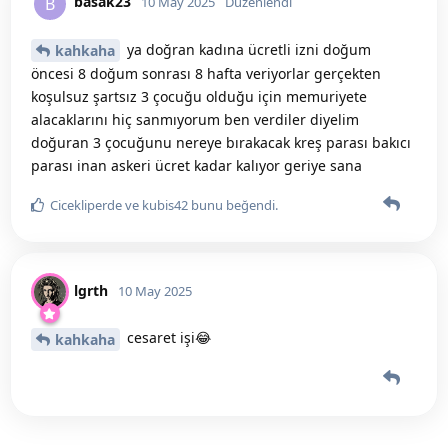
basak23
B
10 May 2025
Düzenlendi
ya doğran kadına ücretli izni doğum
kahkaha
öncesi 8 doğum sonrası 8 hafta veriyorlar gerçekten
koşulsuz şartsız 3 çocuğu olduğu için memuriyete
alacaklarını hiç sanmıyorum ben verdiler diyelim
doğuran 3 çocuğunu nereye bırakacak kreş parası bakıcı
parası inan askeri ücret kadar kalıyor geriye sana
Cicekliperde
ve
kubis42
bunu beğendi
.
lgrth
10 May 2025
cesaret işi😂
kahkaha