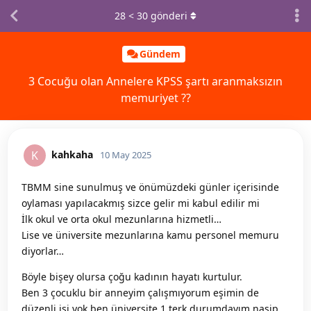
28
<
30
gönderi
Gündem
3 Cocuğu olan Annelere KPSS şartı aranmaksızın
memuriyet ??
kahkaha
K
10 May 2025
TBMM sine sunulmuş ve önümüzdeki günler içerisinde
oylaması yapılacakmış sizce gelir mi kabul edilir mi
İlk okul ve orta okul mezunlarına hizmetli…
Lise ve üniversite mezunlarına kamu personel memuru
diyorlar…
Böyle bişey olursa çoğu kadının hayatı kurtulur.
Ben 3 çocuklu bir anneyim çalışmıyorum eşimin de
düzenli işi yok ben üniversite 1 terk durumdayım nasip