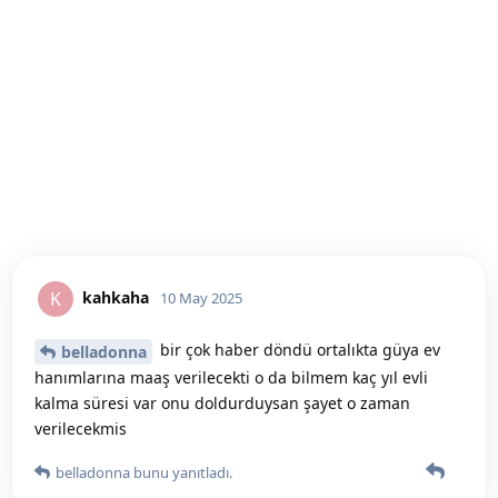
kahkaha
K
10 May 2025
bir çok haber döndü ortalıkta güya ev
belladonna
hanımlarına maaş verilecekti o da bilmem kaç yıl evli
kalma süresi var onu doldurduysan şayet o zaman
verilecekmis
belladonna
bunu yanıtladı.