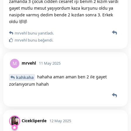
zamanda 3 çocuk cidden cesaret işi benim 2 kızım vardı
gayet mutlu mesut yaşıyordum kaza kurşunu oldu ya
nasipde varmış dedim bende 2 kızdan sonra 3. Erkek
oldu 🤣🤣
mrvehl
bunu yanıtladı.
mrvehl
bunu beğendi
.
mrvehl
M
11 May 2025
hahaha aman aman ben 2 ile gayet
kahkaha
zorlanıyorum hahah
Cicekliperde
12 May 2025