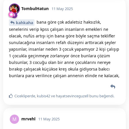
TombulHatun
11 May 2025
bana göre çok adaletsiz haksızlık,
kahkaha
senelerini verip kpss çalışan insanların emekleri ne
olacak, nufüs artışı için bana göre böyle saçma teklifler
sunulacağına insanlarn refah düzeyini arttıracak şeyler
yapsınlar, insanlar neden 3 çocuk yapamıyor 2 kişi çalışıp
1 çocukla geçinmeye zorlanıyor önce bunlara çözüm
bulsunlar, 3 cocuğu olan bir anne çocuklarını nereye
bırakıp çalışacak küçükse kreş okula gidiyorsa bakıcı
bunlara para verilince çalışan annenin elinde ne kalacak,
Cicekliperde
,
kubis42
ve
hayatsevinceguzell
bunu beğendi
.
mrvehl
M
11 May 2025