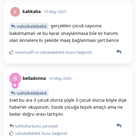
kahkaha
K
10 May 2025
gerçekten çocuk sayısına
vahsikelebekk
bakolmamali ve bu karar onaylanmasa bile ev hanımı
olan Annelere bı şekilde maaş bağlanması şart bence
sinemissff
ve
vahsikelebekk
bunu beğendi
.
belladonna
B
10 May 2025
vahsikelebekk
Evet bu ara 3 çocuk olursa şöyle 3 çocuk olursa böyle diye
haberler okuyorum. Sözde çocuğa teşvik amaçlı ama ne
kadar doğru orası tartışılır.
kahkaha
bunu yanıtladı.
vahsikelebekk
bunu beğendi
.