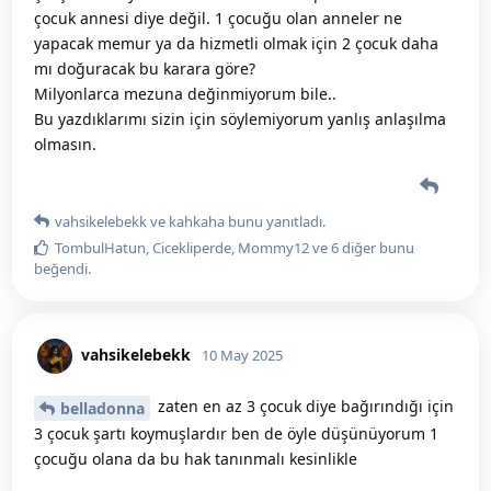
çocuk annesi diye değil. 1 çocuğu olan anneler ne
yapacak memur ya da hizmetli olmak için 2 çocuk daha
mı doğuracak bu karara göre?
Milyonlarca mezuna değinmiyorum bile..
Bu yazdıklarımı sizin için söylemiyorum yanlış anlaşılma
olmasın.
vahsikelebekk
ve
kahkaha
bunu yanıtladı.
TombulHatun
,
Cicekliperde
,
Mommy12
ve
6
diğer
bunu
beğendi
.
vahsikelebekk
10 May 2025
zaten en az 3 çocuk diye bağırındığı için
belladonna
3 çocuk şartı koymuşlardır ben de öyle düşünüyorum 1
çocuğu olana da bu hak tanınmalı kesinlikle