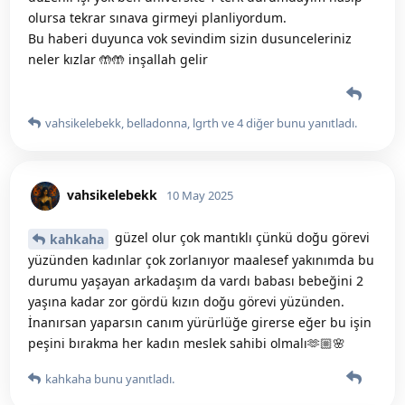
olursa tekrar sınava girmeyi planliyordum.
Bu haberi duyunca vok sevindim sizin dusunceleriniz
neler kızlar 🤲🤲 inşallah gelir
vahsikelebekk
,
belladonna
,
lgrth
ve
4
diğer
bunu yanıtladı.
vahsikelebekk
10 May 2025
güzel olur çok mantıklı çünkü doğu görevi
kahkaha
yüzünden kadınlar çok zorlanıyor maalesef yakınımda bu
durumu yaşayan arkadaşım da vardı babası bebeğini 2
yaşına kadar zor gördü kızın doğu görevi yüzünden.
İnanırsan yaparsın canım yürürlüğe girerse eğer bu işin
peşini bırakma her kadın meslek sahibi olmalı🫶🏼🌸
kahkaha
bunu yanıtladı.