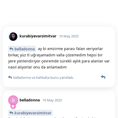
kurabiyevarsimitvar
10 May 2025
ay bi emzirme parası falan veriyorlar
belladonna
birkaç yüz tl uğraşamadım valla çözemedim hepsi bir
yere yönlendiriyor çevremde sürekli aylık para alanlar var
nasıl alıyorlar onu da anlamadım
belladonna
ve
kahkaha
bunu yanıtladı.
belladonna
B
10 May 2025
kurabiyevarsimitvar