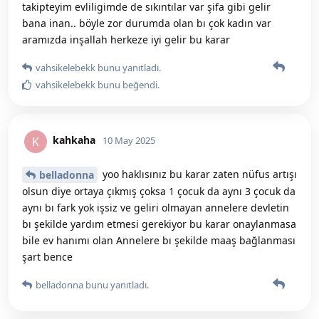
takipteyim evliligimde de sıkıntılar var şifa gibi gelir
bana inan.. böyle zor durumda olan bı çok kadın var
aramızda inşallah herkeze iyi gelir bu karar
vahsikelebekk
bunu yanıtladı.
vahsikelebekk
bunu beğendi
.
kahkaha
K
10 May 2025
yoo haklısınız bu karar zaten nüfus artışı
belladonna
olsun diye ortaya çıkmış çoksa 1 çocuk da aynı 3 çocuk da
aynı bı fark yok işsiz ve geliri olmayan annelere devletin
bı şekilde yardım etmesi gerekiyor bu karar onaylanmasa
bile ev hanımı olan Annelere bı şekilde maaş bağlanması
şart bence
belladonna
bunu yanıtladı.