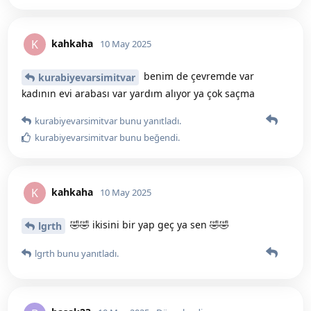
kahkaha
K
10 May 2025
benim de çevremde var
kurabiyevarsimitvar
kadının evi arabası var yardım alıyor ya çok saçma
kurabiyevarsimitvar
bunu yanıtladı.
kurabiyevarsimitvar
bunu beğendi
.
kahkaha
K
10 May 2025
🤣🤣 ikisini bir yap geç ya sen 🤣🤣
lgrth
lgrth
bunu yanıtladı.