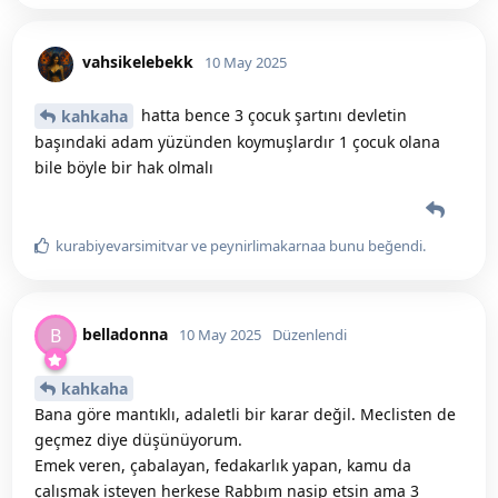
vahsikelebekk
10 May 2025
hatta bence 3 çocuk şartını devletin
kahkaha
başındaki adam yüzünden koymuşlardır 1 çocuk olana
bile böyle bir hak olmalı
kurabiyevarsimitvar
ve
peynirlimakarnaa
bunu beğendi
.
belladonna
B
10 May 2025
Düzenlendi
kahkaha
Bana göre mantıklı, adaletli bir karar değil. Meclisten de
geçmez diye düşünüyorum.
Emek veren, çabalayan, fedakarlık yapan, kamu da
çalışmak isteyen herkese Rabbım nasip etsin ama 3