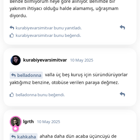
Bende bilmiyorum neye göre alınıyor. Benimde bir
yakınım ihtiyacı olduğu halde alamamış, uğraşmam
diyordu.
kurabiyevarsimitvar
bunu yanıtladı.
kurabiyevarsimitvar
bunu beğendi
.
kurabiyevarsimitvar
10 May 2025
valla üç beş kuruş için süründürüyorlar
belladonna
yaktığımız benzine, otobüse verilen paraya değmez.
belladonna
bunu beğendi
.
lgrth
10 May 2025
ahaha daha dün acaba üçüncüyü de
kahkaha