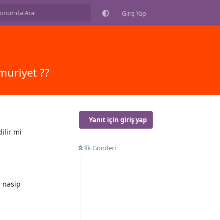
Giriş Yap
muriyet ??
Yanıt için giriş yap
ilir mi
İlk Gönderi
m nasip