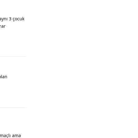
aynı 3 çocuk
rar
olan
amaçlı ama