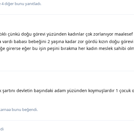
e
4
diğer
bunu yanıtladı.
ıklı çünkü doğu görevi yüzünden kadınlar çok zorlanıyor maalesef
vardı babası bebeğini 2 yaşına kadar zor gördü kızın doğu görev
ğe girerse eğer bu işin peşini bırakma her kadın meslek sahibi olm
 şartını devletin başındaki adam yüzünden koymuşlardır 1 çocuk o
karnaa
bunu beğendi
.
di