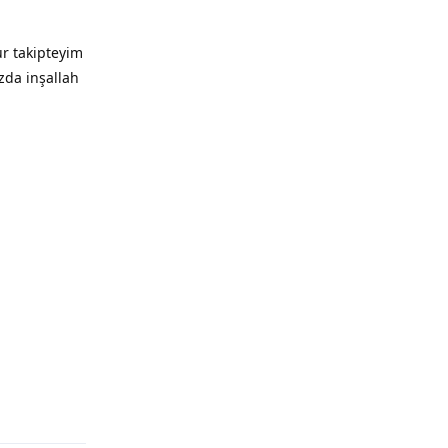
ur takipteyim
ızda inşallah