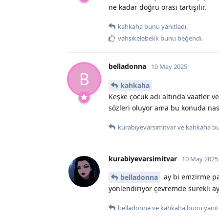
ne kadar doğru orası tartışılır.
kahkaha
bunu yanıtladı.
vahsikelebekk
bunu beğendi
.
belladonna
10 May 2025
B
kahkaha
Keşke çocuk adı altında vaatler 
sözleri oluyor ama bu konuda nasıl
kurabiyevarsimitvar
ve
kahkaha
bu
kurabiyevarsimitvar
10 May 2025
ay bi emzirme pa
belladonna
yönlendiriyor çevremde sürekli ay
belladonna
ve
kahkaha
bunu yanıtl