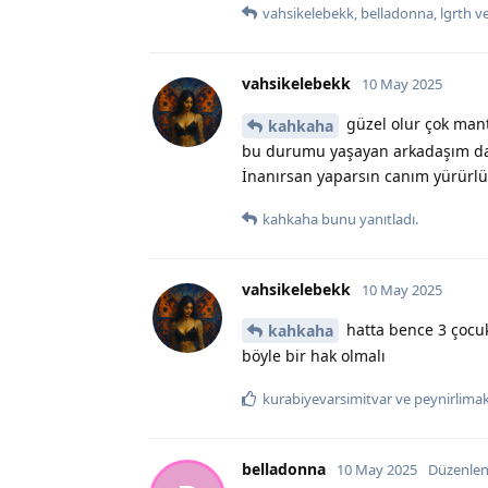
vahsikelebekk
,
belladonna
,
lgrth
v
vahsikelebekk
10 May 2025
güzel olur çok mant
kahkaha
bu durumu yaşayan arkadaşım da 
İnanırsan yaparsın canım yürürlü
kahkaha
bunu yanıtladı.
vahsikelebekk
10 May 2025
hatta bence 3 çocuk
kahkaha
böyle bir hak olmalı
kurabiyevarsimitvar
ve
peynirlima
belladonna
10 May 2025
Düzenlen