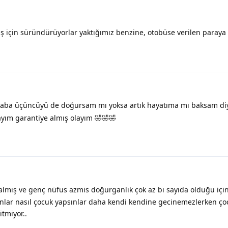
uş için süründürüyorlar yaktığımız benzine, otobüse verilen paray
aba üçüncüyü de doğursam mı yoksa artık hayatıma mı baksam d
yım garantiye almış olayım 🤣🤣🤣
almış ve genç nüfus azmis doğurganlık çok az bı sayıda olduğu içi
sanlar nasıl çocuk yapsınlar daha kendi kendine gecinemezlerken ç
tmiyor..