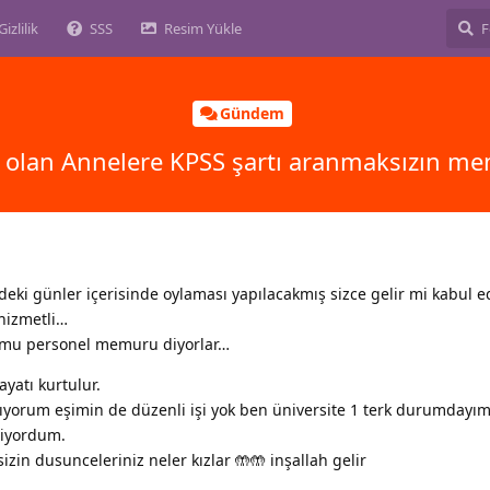
Gizlilik
SSS
Resim Yükle
Gündem
olan Annelere KPSS şartı aranmaksızın me
 günler içerisinde oylaması yapılacakmış sizce gelir mi kabul ed
 hizmetli…
kamu personel memuru diyorlar…
yatı kurtulur.
ıyorum eşimin de düzenli işi yok ben üniversite 1 terk durumdayı
liyordum.
zin dusunceleriniz neler kızlar 🤲🤲 inşallah gelir