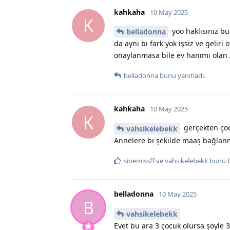
kahkaha
10 May 2025
K
yoo haklısınız bu
belladonna
da aynı bı fark yok işsiz ve gelir
onaylanmasa bile ev hanımı olan
belladonna
bunu yanıtladı.
kahkaha
10 May 2025
K
gerçekten çoc
vahsikelebekk
Annelere bı şekilde maaş bağlan
sinemissff
ve
vahsikelebekk
bunu 
belladonna
10 May 2025
B
vahsikelebekk
Evet bu ara 3 çocuk olursa şöyle