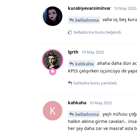
kurabiyevarsimitvar
10 May 2025
valla üç beş kur
belladonna
belladonna
bunu beğendi
.
lgrth
10 May 2025
ahaha daha dün ac
kahkaha
KPSS çalışırken üçüncüyü de yapa
kahkaha
bunu yanıtladı.
kahkaha
10 May 2025
K
yaşlı nüfusu çoğ
belladonna
halkın aklına girme cavalari.. in
her şey daha zor ve masraf asla bi