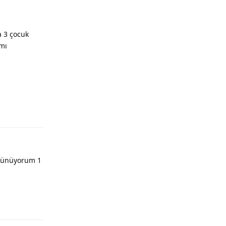
a 3 çocuk
 mı
üşünüyorum 1