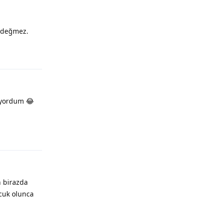
a değmez.
iyordum 😂
n birazda
ocuk olunca