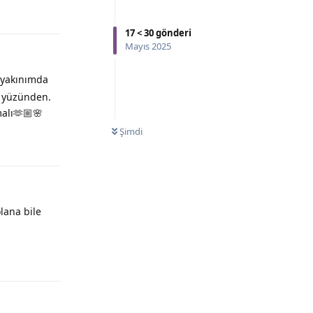
17
<
30
gönderi
Mayıs 2025
 yakınımda
i yüzünden.
alı🫶🏼🌸
Şimdi
lana bile