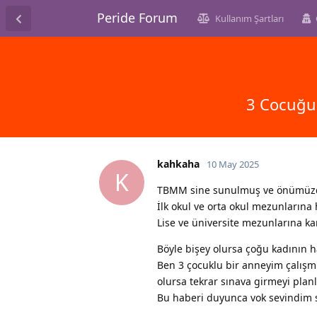
Peride Forum
Kullanım Şartları
3 Cocuğu 
kahkaha
10 May 2025
K
TBMM sine sunulmuş ve önümüzdeki
İlk okul ve orta okul mezunlarına
Lise ve üniversite mezunlarına 
Böyle bişey olursa çoğu kadının ha
Ben 3 çocuklu bir anneyim çalışm
olursa tekrar sınava girmeyi plan
Bu haberi duyunca vok sevindim si