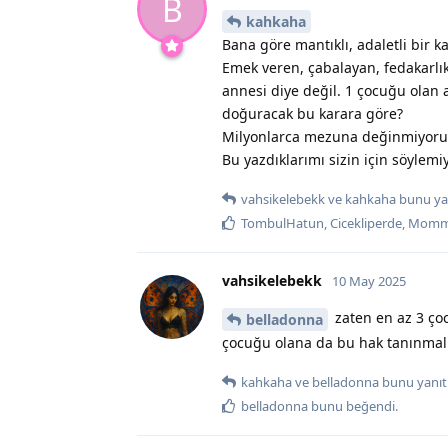
B
kahkaha
Bana göre mantıklı, adaletli bir
Emek veren, çabalayan, fedakarlı
annesi diye değil. 1 çocuğu olan
doğuracak bu karara göre?
Milyonlarca mezuna değinmiyorum
Bu yazdıklarımı sizin için söylem
vahsikelebekk
ve
kahkaha
bunu yan
TombulHatun
,
Cicekliperde
,
Momm
vahsikelebekk
10 May 2025
zaten en az 3 ço
belladonna
çocuğu olana da bu hak tanınmalı
kahkaha
ve
belladonna
bunu yanıtl
belladonna
bunu beğendi
.