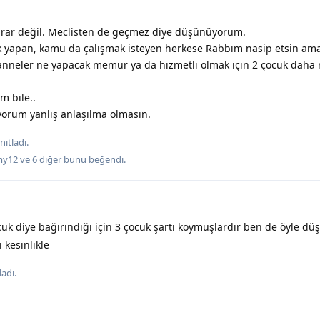
 karar değil. Meclisten de geçmez diye düşünüyorum.
k yapan, kamu da çalışmak isteyen herkese Rabbım nasip etsin am
 anneler ne yapacak memur ya da hizmetli olmak için 2 çocuk daha
 bile..
iyorum yanlış anlaşılma olmasın.
ıtladı.
y12
ve
6
diğer
bunu beğendi
.
cuk diye bağırındığı için 3 çocuk şartı koymuşlardır ben de öyle d
 kesinlikle
adı.