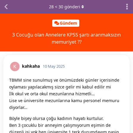
28
<
30
gönderi
Gündem
3 Cocuğu olan Annelere KPSS şartı aranmaksızın
memuriyet ??
kahkaha
K
10 May 2025
TBMM sine sunulmuş ve önümüzdeki günler içerisinde
oylaması yapılacakmış sizce gelir mi kabul edilir mi
İlk okul ve orta okul mezunlarına hizmetli…
Lise ve üniversite mezunlarına kamu personel memuru
diyorlar…
Böyle bişey olursa çoğu kadının hayatı kurtulur.
Ben 3 çocuklu bir anneyim çalışmıyorum eşimin de
düzenli işi yok ben üniversite 1 terk durumdayım nasip