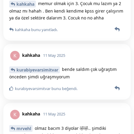
memur olmak için 3. Çocuk mu lazım ya 2
kahkaha
olmaz mı hahah . Ben kendi kendime kpss girer çalışırım
ya da özel sektöre dalarım 3. Cocuk no no ahha
kahkaha
bunu yanıtladı.
kahkaha
K
11 May 2025
bende saldım çok uğraştım
kurabiyevarsimitvar
önceden şimdi uğraşmıyorum
kurabiyevarsimitvar
bunu beğendi
.
kahkaha
K
11 May 2025
olmaz bacım 3 diyolar 🤣🤣.. şimdiki
mrvehl