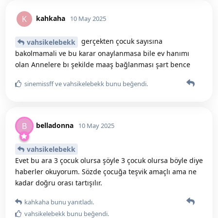
kahkaha
K
10 May 2025
gerçekten çocuk sayısına
vahsikelebekk
bakolmamali ve bu karar onaylanmasa bile ev hanımı
olan Annelere bı şekilde maaş bağlanması şart bence
sinemissff
ve
vahsikelebekk
bunu beğendi
.
belladonna
B
10 May 2025
vahsikelebekk
Evet bu ara 3 çocuk olursa şöyle 3 çocuk olursa böyle diye
haberler okuyorum. Sözde çocuğa teşvik amaçlı ama ne
kadar doğru orası tartışılır.
kahkaha
bunu yanıtladı.
vahsikelebekk
bunu beğendi
.