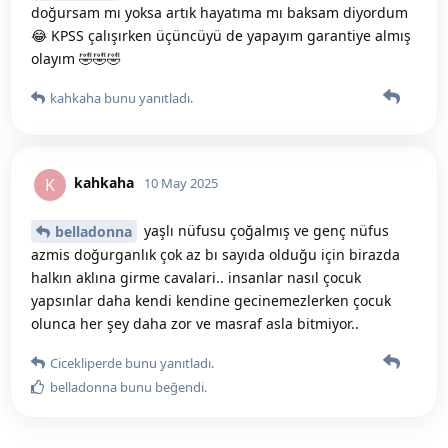
doğursam mı yoksa artık hayatıma mı baksam diyordum
😂 KPSS çalışırken üçüncüyü de yapayım garantiye almış
olayım 🤣🤣🤣
kahkaha
bunu yanıtladı.
kahkaha
K
10 May 2025
yaşlı nüfusu çoğalmış ve genç nüfus
belladonna
azmis doğurganlık çok az bı sayıda olduğu için birazda
halkın aklına girme cavalari.. insanlar nasıl çocuk
yapsınlar daha kendi kendine gecinemezlerken çocuk
olunca her şey daha zor ve masraf asla bitmiyor..
Cicekliperde
bunu yanıtladı.
belladonna
bunu beğendi
.