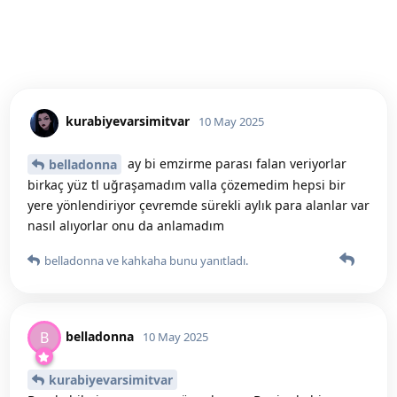
kurabiyevarsimitvar
10 May 2025
ay bi emzirme parası falan veriyorlar
belladonna
birkaç yüz tl uğraşamadım valla çözemedim hepsi bir
yere yönlendiriyor çevremde sürekli aylık para alanlar var
nasıl alıyorlar onu da anlamadım
belladonna
ve
kahkaha
bunu yanıtladı.
belladonna
B
10 May 2025
kurabiyevarsimitvar