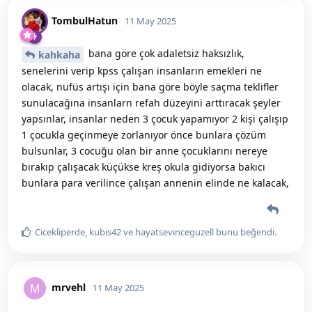
TombulHatun
11 May 2025
bana göre çok adaletsiz haksızlık,
kahkaha
senelerini verip kpss çalışan insanların emekleri ne
olacak, nufüs artışı için bana göre böyle saçma teklifler
sunulacağına insanlarn refah düzeyini arttıracak şeyler
yapsınlar, insanlar neden 3 çocuk yapamıyor 2 kişi çalışıp
1 çocukla geçinmeye zorlanıyor önce bunlara çözüm
bulsunlar, 3 cocuğu olan bir anne çocuklarını nereye
bırakıp çalışacak küçükse kreş okula gidiyorsa bakıcı
bunlara para verilince çalışan annenin elinde ne kalacak,
Cicekliperde
,
kubis42
ve
hayatsevinceguzell
bunu beğendi
.
mrvehl
M
11 May 2025