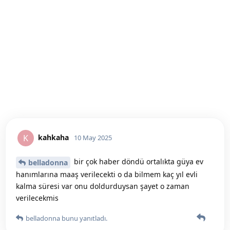
kahkaha
K
10 May 2025
bir çok haber döndü ortalıkta güya ev
belladonna
hanımlarına maaş verilecekti o da bilmem kaç yıl evli
kalma süresi var onu doldurduysan şayet o zaman
verilecekmis
belladonna
bunu yanıtladı.