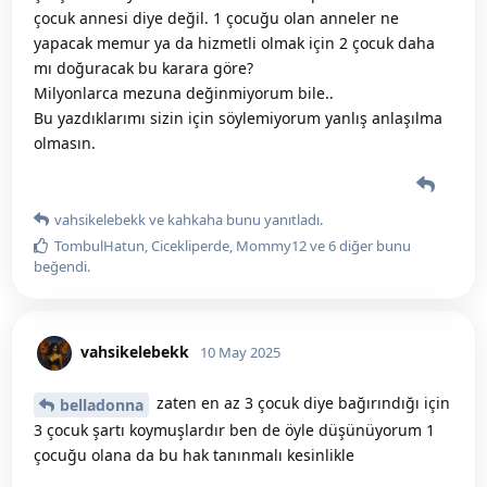
çocuk annesi diye değil. 1 çocuğu olan anneler ne
yapacak memur ya da hizmetli olmak için 2 çocuk daha
mı doğuracak bu karara göre?
Milyonlarca mezuna değinmiyorum bile..
Bu yazdıklarımı sizin için söylemiyorum yanlış anlaşılma
olmasın.
vahsikelebekk
ve
kahkaha
bunu yanıtladı.
TombulHatun
,
Cicekliperde
,
Mommy12
ve
6
diğer
bunu
beğendi
.
vahsikelebekk
10 May 2025
zaten en az 3 çocuk diye bağırındığı için
belladonna
3 çocuk şartı koymuşlardır ben de öyle düşünüyorum 1
çocuğu olana da bu hak tanınmalı kesinlikle