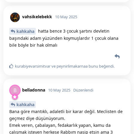
vahsikelebekk
10 May 2025
hatta bence 3 çocuk şartını devletin
kahkaha
başındaki adam yüzünden koymuşlardır 1 çocuk olana
bile böyle bir hak olmalı
kurabiyevarsimitvar
ve
peynirlimakarnaa
bunu beğendi
.
belladonna
B
10 May 2025
Düzenlendi
kahkaha
Bana göre mantıklı, adaletli bir karar değil. Meclisten de
geçmez diye düşünüyorum.
Emek veren, çabalayan, fedakarlık yapan, kamu da
çalışmak isteyen herkese Rabbım nasip etsin ama 3