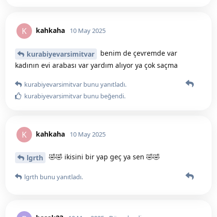
kahkaha
K
10 May 2025
benim de çevremde var
kurabiyevarsimitvar
kadının evi arabası var yardım alıyor ya çok saçma
kurabiyevarsimitvar
bunu yanıtladı.
kurabiyevarsimitvar
bunu beğendi
.
kahkaha
K
10 May 2025
🤣🤣 ikisini bir yap geç ya sen 🤣🤣
lgrth
lgrth
bunu yanıtladı.