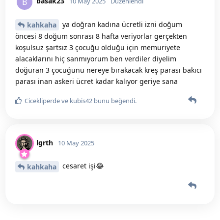
basak23
B
10 May 2025
Düzenlendi
ya doğran kadına ücretli izni doğum
kahkaha
öncesi 8 doğum sonrası 8 hafta veriyorlar gerçekten
koşulsuz şartsız 3 çocuğu olduğu için memuriyete
alacaklarını hiç sanmıyorum ben verdiler diyelim
doğuran 3 çocuğunu nereye bırakacak kreş parası bakıcı
parası inan askeri ücret kadar kalıyor geriye sana
Cicekliperde
ve
kubis42
bunu beğendi
.
lgrth
10 May 2025
cesaret işi😂
kahkaha