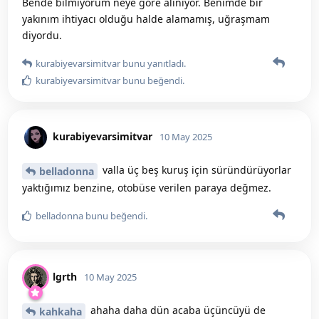
Bende bilmiyorum neye göre alınıyor. Benimde bir
yakınım ihtiyacı olduğu halde alamamış, uğraşmam
diyordu.
kurabiyevarsimitvar
bunu yanıtladı.
kurabiyevarsimitvar
bunu beğendi
.
kurabiyevarsimitvar
10 May 2025
valla üç beş kuruş için süründürüyorlar
belladonna
yaktığımız benzine, otobüse verilen paraya değmez.
belladonna
bunu beğendi
.
lgrth
10 May 2025
ahaha daha dün acaba üçüncüyü de
kahkaha