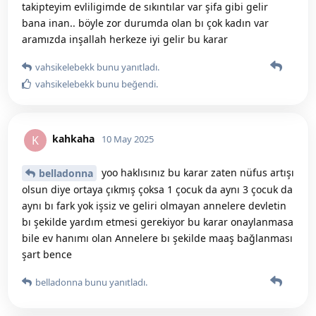
takipteyim evliligimde de sıkıntılar var şifa gibi gelir
bana inan.. böyle zor durumda olan bı çok kadın var
aramızda inşallah herkeze iyi gelir bu karar
vahsikelebekk
bunu yanıtladı.
vahsikelebekk
bunu beğendi
.
kahkaha
K
10 May 2025
yoo haklısınız bu karar zaten nüfus artışı
belladonna
olsun diye ortaya çıkmış çoksa 1 çocuk da aynı 3 çocuk da
aynı bı fark yok işsiz ve geliri olmayan annelere devletin
bı şekilde yardım etmesi gerekiyor bu karar onaylanmasa
bile ev hanımı olan Annelere bı şekilde maaş bağlanması
şart bence
belladonna
bunu yanıtladı.