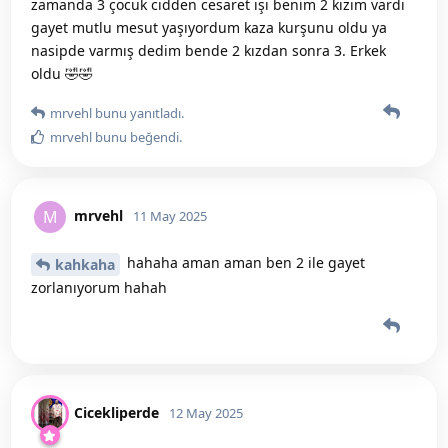
zamanda 3 çocuk cidden cesaret işi benim 2 kızım vardı
gayet mutlu mesut yaşıyordum kaza kurşunu oldu ya
nasipde varmış dedim bende 2 kızdan sonra 3. Erkek
oldu 🤣🤣
mrvehl
bunu yanıtladı.
mrvehl
bunu beğendi
.
mrvehl
M
11 May 2025
hahaha aman aman ben 2 ile gayet
kahkaha
zorlanıyorum hahah
Cicekliperde
12 May 2025