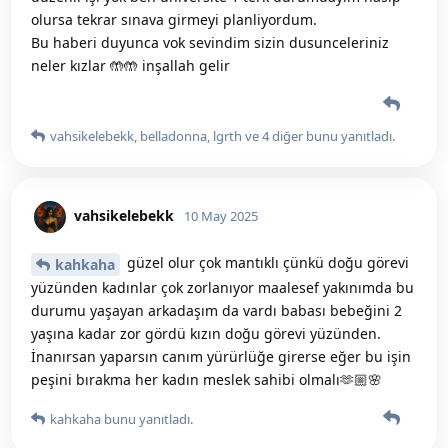
olursa tekrar sınava girmeyi planliyordum.
Bu haberi duyunca vok sevindim sizin dusunceleriniz
neler kızlar 🤲🤲 inşallah gelir
vahsikelebekk
,
belladonna
,
lgrth
ve
4
diğer
bunu yanıtladı.
vahsikelebekk
10 May 2025
güzel olur çok mantıklı çünkü doğu görevi
kahkaha
yüzünden kadınlar çok zorlanıyor maalesef yakınımda bu
durumu yaşayan arkadaşım da vardı babası bebeğini 2
yaşına kadar zor gördü kızın doğu görevi yüzünden.
İnanırsan yaparsın canım yürürlüğe girerse eğer bu işin
peşini bırakma her kadın meslek sahibi olmalı🫶🏼🌸
kahkaha
bunu yanıtladı.