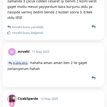
zamanda 3 çocuk cidden cesaret işi benim 2 kızım vardı
gayet mutlu mesut yaşıyordum kaza kurşunu oldu ya
nasipde varmış dedim bende 2 kızdan sonra 3. Erkek
oldu 🤣🤣
mrvehl
bunu yanıtladı.
mrvehl
bunu beğendi
.
mrvehl
M
11 May 2025
hahaha aman aman ben 2 ile gayet
kahkaha
zorlanıyorum hahah
Cicekliperde
12 May 2025