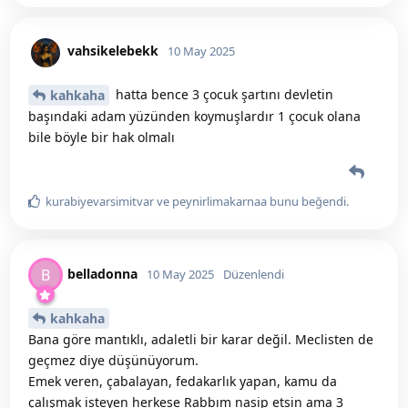
vahsikelebekk
10 May 2025
hatta bence 3 çocuk şartını devletin
kahkaha
başındaki adam yüzünden koymuşlardır 1 çocuk olana
bile böyle bir hak olmalı
kurabiyevarsimitvar
ve
peynirlimakarnaa
bunu beğendi
.
belladonna
B
10 May 2025
Düzenlendi
kahkaha
Bana göre mantıklı, adaletli bir karar değil. Meclisten de
geçmez diye düşünüyorum.
Emek veren, çabalayan, fedakarlık yapan, kamu da
çalışmak isteyen herkese Rabbım nasip etsin ama 3