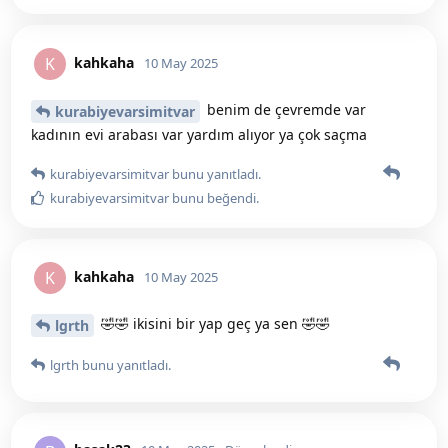
kahkaha
K
10 May 2025
benim de çevremde var
kurabiyevarsimitvar
kadının evi arabası var yardım alıyor ya çok saçma
kurabiyevarsimitvar
bunu yanıtladı.
kurabiyevarsimitvar
bunu beğendi
.
kahkaha
K
10 May 2025
🤣🤣 ikisini bir yap geç ya sen 🤣🤣
lgrth
lgrth
bunu yanıtladı.