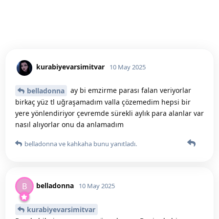
kurabiyevarsimitvar
10 May 2025
ay bi emzirme parası falan veriyorlar
belladonna
birkaç yüz tl uğraşamadım valla çözemedim hepsi bir
yere yönlendiriyor çevremde sürekli aylık para alanlar var
nasıl alıyorlar onu da anlamadım
belladonna
ve
kahkaha
bunu yanıtladı.
belladonna
B
10 May 2025
kurabiyevarsimitvar