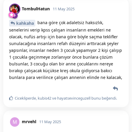
TombulHatun
11 May 2025
bana göre çok adaletsiz haksızlık,
kahkaha
senelerini verip kpss çalışan insanların emekleri ne
olacak, nufüs artışı için bana göre böyle saçma teklifler
sunulacağına insanlarn refah düzeyini arttıracak şeyler
yapsınlar, insanlar neden 3 çocuk yapamıyor 2 kişi çalışıp
1 çocukla geçinmeye zorlanıyor önce bunlara çözüm
bulsunlar, 3 cocuğu olan bir anne çocuklarını nereye
bırakıp çalışacak küçükse kreş okula gidiyorsa bakıcı
bunlara para verilince çalışan annenin elinde ne kalacak,
Cicekliperde
,
kubis42
ve
hayatsevinceguzell
bunu beğendi
.
mrvehl
M
11 May 2025