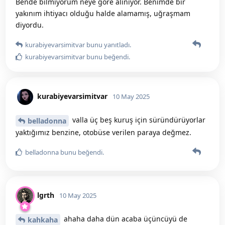
Bende bilmiyorum neye göre alınıyor. Benimde bir
yakınım ihtiyacı olduğu halde alamamış, uğraşmam
diyordu.
kurabiyevarsimitvar
bunu yanıtladı.
kurabiyevarsimitvar
bunu beğendi
.
kurabiyevarsimitvar
10 May 2025
valla üç beş kuruş için süründürüyorlar
belladonna
yaktığımız benzine, otobüse verilen paraya değmez.
belladonna
bunu beğendi
.
lgrth
10 May 2025
ahaha daha dün acaba üçüncüyü de
kahkaha