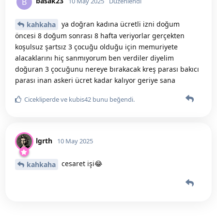
basak23
B
10 May 2025
Düzenlendi
ya doğran kadına ücretli izni doğum
kahkaha
öncesi 8 doğum sonrası 8 hafta veriyorlar gerçekten
koşulsuz şartsız 3 çocuğu olduğu için memuriyete
alacaklarını hiç sanmıyorum ben verdiler diyelim
doğuran 3 çocuğunu nereye bırakacak kreş parası bakıcı
parası inan askeri ücret kadar kalıyor geriye sana
Cicekliperde
ve
kubis42
bunu beğendi
.
lgrth
10 May 2025
cesaret işi😂
kahkaha