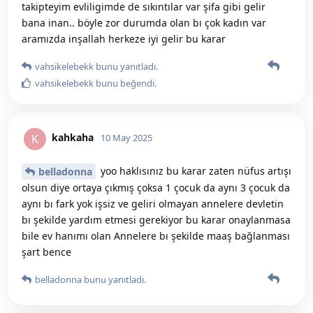
takipteyim evliligimde de sıkıntılar var şifa gibi gelir
bana inan.. böyle zor durumda olan bı çok kadın var
aramızda inşallah herkeze iyi gelir bu karar
vahsikelebekk
bunu yanıtladı.
vahsikelebekk
bunu beğendi
.
kahkaha
K
10 May 2025
yoo haklısınız bu karar zaten nüfus artışı
belladonna
olsun diye ortaya çıkmış çoksa 1 çocuk da aynı 3 çocuk da
aynı bı fark yok işsiz ve geliri olmayan annelere devletin
bı şekilde yardım etmesi gerekiyor bu karar onaylanmasa
bile ev hanımı olan Annelere bı şekilde maaş bağlanması
şart bence
belladonna
bunu yanıtladı.