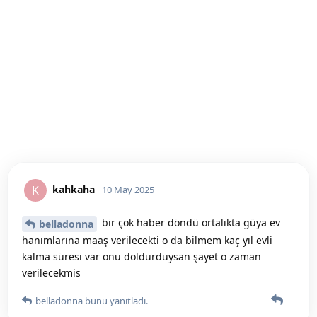
kahkaha
K
10 May 2025
bir çok haber döndü ortalıkta güya ev
belladonna
hanımlarına maaş verilecekti o da bilmem kaç yıl evli
kalma süresi var onu doldurduysan şayet o zaman
verilecekmis
belladonna
bunu yanıtladı.