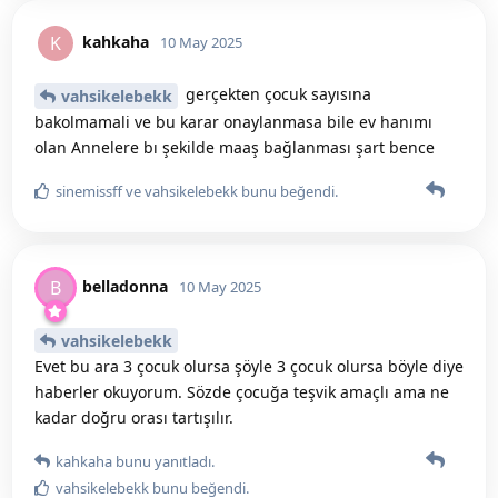
kahkaha
K
10 May 2025
gerçekten çocuk sayısına
vahsikelebekk
bakolmamali ve bu karar onaylanmasa bile ev hanımı
olan Annelere bı şekilde maaş bağlanması şart bence
sinemissff
ve
vahsikelebekk
bunu beğendi
.
belladonna
B
10 May 2025
vahsikelebekk
Evet bu ara 3 çocuk olursa şöyle 3 çocuk olursa böyle diye
haberler okuyorum. Sözde çocuğa teşvik amaçlı ama ne
kadar doğru orası tartışılır.
kahkaha
bunu yanıtladı.
vahsikelebekk
bunu beğendi
.