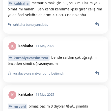
memur olmak için 3. Çocuk mu lazım ya 2
kahkaha
olmaz mı hahah . Ben kendi kendime kpss girer çalışırım
ya da özel sektöre dalarım 3. Cocuk no no ahha
kahkaha
bunu yanıtladı.
kahkaha
K
11 May 2025
bende saldım çok uğraştım
kurabiyevarsimitvar
önceden şimdi uğraşmıyorum
kurabiyevarsimitvar
bunu beğendi
.
kahkaha
K
11 May 2025
olmaz bacım 3 diyolar 🤣🤣.. şimdiki
mrvehl