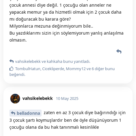
çocuk annesi diye değil. 1 çocuğu olan anneler ne
yapacak memur ya da hizmetli olmak için 2 çocuk daha
mı doğuracak bu karara göre?
Milyonlarca mezuna değinmiyorum bile..
Bu yazdıklarımı sizin için söylemiyorum yanlış anlaşılma
olmasın.
vahsikelebekk
ve
kahkaha
bunu yanıtladı.
TombulHatun
,
Cicekliperde
,
Mommy12
ve
6
diğer
bunu
beğendi
.
vahsikelebekk
10 May 2025
zaten en az 3 çocuk diye bağırındığı için
belladonna
3 çocuk şartı koymuşlardır ben de öyle düşünüyorum 1
çocuğu olana da bu hak tanınmalı kesinlikle