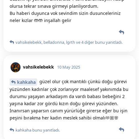
olursa tekrar sınava girmeyi planliyordum.
Bu haberi duyunca vok sevindim sizin dusunceleriniz
neler kızlar 🤲🤲 inşallah gelir
vahsikelebekk
,
belladonna
,
lgrth
ve
4
diğer
bunu yanıtladı.
vahsikelebekk
10 May 2025
güzel olur çok mantıklı çünkü doğu görevi
kahkaha
yüzünden kadınlar çok zorlanıyor maalesef yakınımda bu
durumu yaşayan arkadaşım da vardı babası bebeğini 2
yaşına kadar zor gördü kızın doğu görevi yüzünden.
İnanırsan yaparsın canım yürürlüğe girerse eğer bu işin
peşini bırakma her kadın meslek sahibi olmalı🫶🏼🌸
kahkaha
bunu yanıtladı.