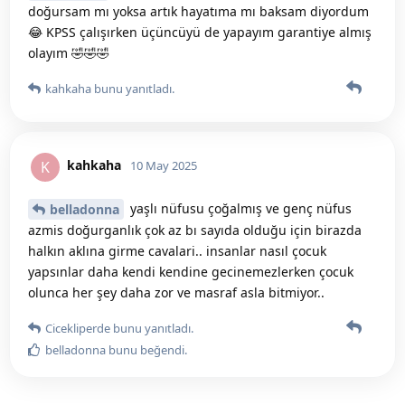
doğursam mı yoksa artık hayatıma mı baksam diyordum
😂 KPSS çalışırken üçüncüyü de yapayım garantiye almış
olayım 🤣🤣🤣
kahkaha
bunu yanıtladı.
kahkaha
K
10 May 2025
yaşlı nüfusu çoğalmış ve genç nüfus
belladonna
azmis doğurganlık çok az bı sayıda olduğu için birazda
halkın aklına girme cavalari.. insanlar nasıl çocuk
yapsınlar daha kendi kendine gecinemezlerken çocuk
olunca her şey daha zor ve masraf asla bitmiyor..
Cicekliperde
bunu yanıtladı.
belladonna
bunu beğendi
.