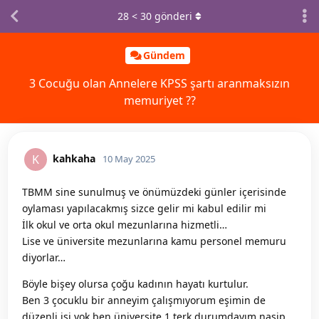
28
<
30
gönderi
Gündem
3 Cocuğu olan Annelere KPSS şartı aranmaksızın
memuriyet ??
kahkaha
K
10 May 2025
TBMM sine sunulmuş ve önümüzdeki günler içerisinde
oylaması yapılacakmış sizce gelir mi kabul edilir mi
İlk okul ve orta okul mezunlarına hizmetli…
Lise ve üniversite mezunlarına kamu personel memuru
diyorlar…
Böyle bişey olursa çoğu kadının hayatı kurtulur.
Ben 3 çocuklu bir anneyim çalışmıyorum eşimin de
düzenli işi yok ben üniversite 1 terk durumdayım nasip