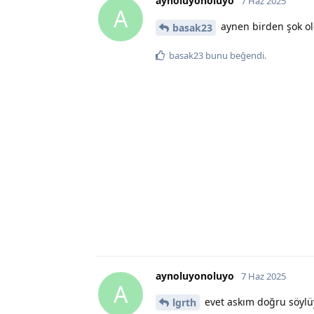
aynoluyonoluyo
7 Haz 2025
A
aynen birden şok o
basak23
basak23
bunu beğendi
.
aynoluyonoluyo
7 Haz 2025
A
evet askım doğru söylüy
lgrth