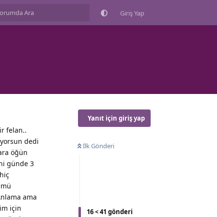
Giriş Yap
Yanıt için giriş yap
 felan..
iyorsun dedi
İlk Gönderi
 ara öğün
ni günde 3
hiç
n mü
 Anlama ama
im için
16
<
41
gönderi