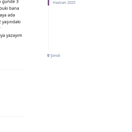
n günde 3
Haziran 2025
lbuki bana
maya ada
2 yaşındaki
r
aya yazayım
Şimdi