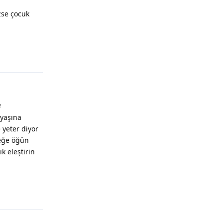
zse çocuk
e
 yaşına
 yeter diyor
beğe öğün
k eleştirin