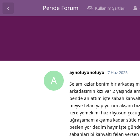
Peride Forum
Kullanım Şartları
aynoluyonoluyo
7 Haz 2025
A
Selam kızlar benim bir arkadaşım
arkadaşımın kızı var 2 yaşında am
bende anlattım işte sabah kahva
meyve felan yapıyorum akşam biz
kere yemek mi hazırlıyosun çocu
uğraşamam akşama kadar sütle m
besleniyor dedim hayır işte gün
sabahları bi kahvaltı felan vers