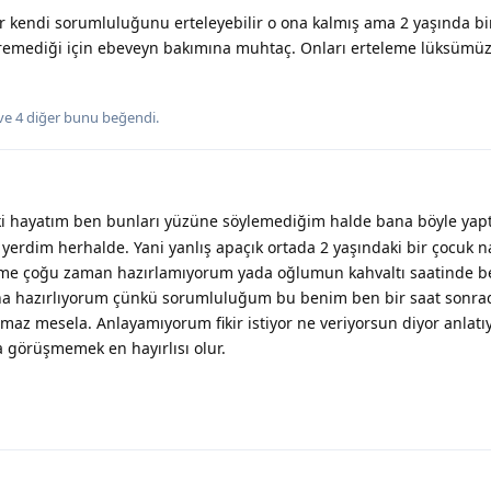
ir kendi sorumluluğunu erteleyebilir o ona kalmış ama 2 yaşında bi
remediği için ebeveyn bakımına muhtaç. Onları erteleme lüksümüz 
ve
4
diğer
bunu beğendi
.
ki hayatım ben bunları yüzüne söylemediğim halde bana böyle yapt
 yerdim herhalde. Yani yanlış apaçık ortada 2 yaşındaki bir çocuk 
ime çoğu zaman hazırlamıyorum yada oğlumun kahvaltı saatinde 
na hazırlıyorum çünkü sorumluluğum bu benim ben bir saat sonrad
az mesela. Anlayamıyorum fikir istiyor ne veriyorsun diyor anlat
a görüşmemek en hayırlısı olur.