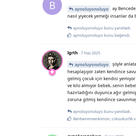
B
ay Bencede 
aynoluyonoluyo
nasıl yiyecek yemeği insanlar da b
aynoluyonoluyo
bunu yanıtladı.
aynoluyonoluyo
bunu beğendi
.
lgrth
7 Haz 2025
şöyle anlata
aynoluyonoluyo
hesaplaşıyor zaten kendince savu
gelmiş çocuk için kendisi yemiyor
ve kilo almıyor bebek..senin bebe
hazırladığını duyunca ağır gelmiş 
zoruna gitmiş kendince savunma
aynoluyonoluyo
bunu yanıtladı.
Benbenimsenkimsin
,
coksukur06
v