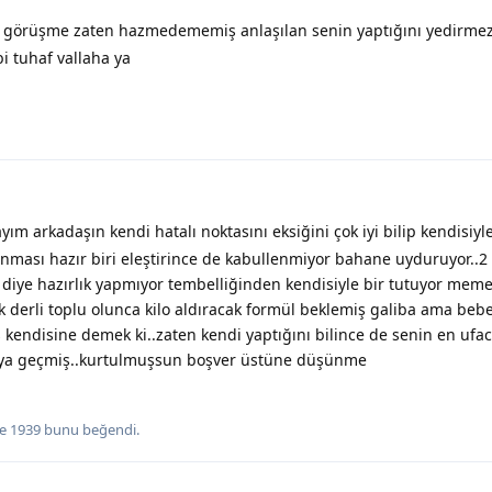
görüşme zaten hazmedememiş anlaşılan senin yaptığını yedirme
i tuhaf vallaha ya
yım arkadaşın kendi hatalı noktasını eksiğini çok iyi bilip kendisiyl
nması hazır biri eleştirince de kabullenmiyor bahane uyduruyor..2
 diye hazırlık yapmıyor tembelliğinden kendisiyle bir tutuyor meme
k derli toplu olunca kilo aldıracak formül beklemiş galiba ama be
kendisine demek ki..zaten kendi yaptığını bilince de senin en ufacı
ya geçmiş..kurtulmuşsun boşver üstüne düşünme
e
1939
bunu beğendi
.