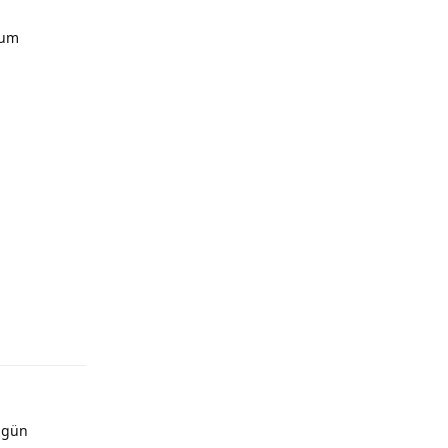
rum
r gün