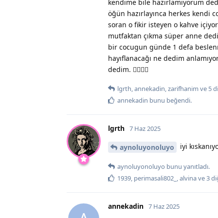
kendime bile hazırlamıyorum dedi
öğün hazırlayınca herkes kendi co
soran o fikir isteyen o kahve içi
mutfaktan çıkma süper anne dedi 
bir cocugun günde 1 defa beslen
hayıflanacağı ne dedim anlamıyor
dedim. 🤦‍♀️🤦‍♀️
lgrth
,
annekadin
,
zarifhanim
ve
5
d
annekadin
bunu beğendi
.
lgrth
7 Haz 2025
iyi kıskanı
aynoluyonoluyo
aynoluyonoluyo
bunu yanıtladı.
1939
,
perimasali802_
,
alvina
ve
3
di
annekadin
7 Haz 2025