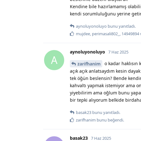
Kendine bile hazırlamamış olabil
kendi sorumluluğunu yerine geti
aynoluyonoluyo
bunu yanıtladı.
mujdee
,
perimasali802_
,
14949894
aynoluyonoluyo
7 Haz 2025
A
o kadar haklısın 
zarifhanim
açık açık anlatsaydım kesin dayak
tek öğün beslensin? Bende kend
kahvaltı yapmak istemiyor ama o
yiyebilirim ama oğlum bunu yapam
bir tepki alıyorum belkide birdah
basak23
bunu yanıtladı.
zarifhanim
bunu beğendi
.
basak23
7 Haz 2025