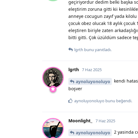
geçiriyordur dedim belki başka 
eleştirim zoruna gitti kii kesinl
anneye cocugun zayıf yada kilol
çocuk obez olucak 18 aylık çocuk 1
eleştiren biriyle zaten arkadaşl
bitti gitti. Çok üzüldüm sadece te
lgrth
bunu yanıtladı.
lgrth
7 Haz 2025
kendi hatası
aynoluyonoluyo
boşver
aynoluyonoluyo
bunu beğendi
.
Moonlight_
7 Haz 2025
2 yasinda c
aynoluyonoluyo