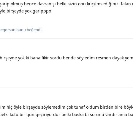
 garip olmuş bence davranışı belki sizin onu küçümsediğinizi fala
öyle birşeyde yok garipppo
iyegorsun
bunu beğendi
.
birşeyde yok ki bana fikir sordu bende söyledim resmen dayak yem
m hiç öyle birşeyde söylemedim çok tuhaf oldum birden bire böyl
elki kötü bir gün geçiriyordur belki baska bi sorunu vardır ama b