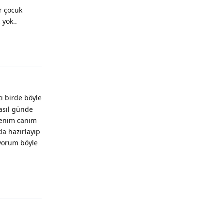
r çocuk
yok..
ı birde böyle
nasıl günde
benim canım
a hazırlayıp
ıyorum böyle