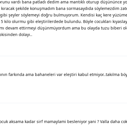
sorunu vardı bana patladı dedim ama mantıklı oturup düşününce yo
ikle kıracak şekilde konuşmadım bana sormasaydıda söylemezdim zat
u gibi şeyler söylemeyi doğru bulmuyorum. Kendisi kaç kere yüzü
5 kilo olurmu gibi eleştirilerdede bulundu. Böyle cocukları kıyasla
ığımı devam ettirmeyi düşünmüyordum ama bu olayda tuzu biberi ol
pkisinden dolayı..
nın farkında ama bahaneleri var eleştiri kabul etmiyor..takılma bö
ocuk aksama kadar sirf mamaylami besleniyor yani ? Valla daha cok