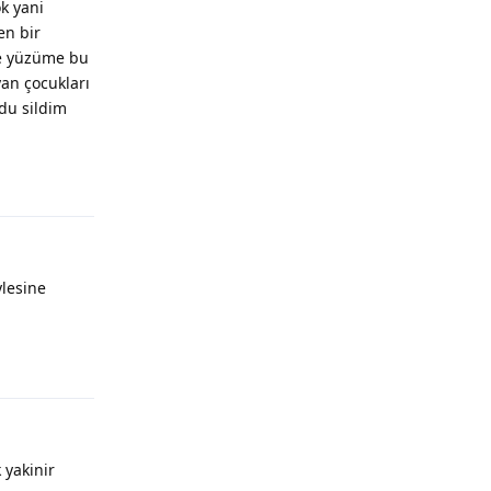
k yani
en bir
me yüzüme bu
yan çocukları
du sildim
ylesine
 yakinir