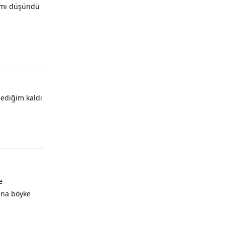
n mı düşündü
ediğim kaldı
e
ana böyke