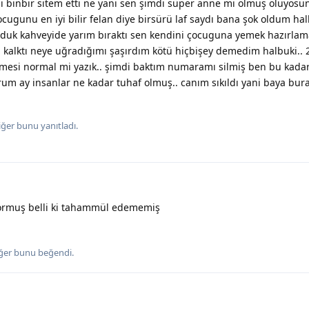
 binbir sitem etti ne yani sen şimdi süper anne mi olmuş oluyosu
cugunu en iyi bilir felan diye birsürü laf saydı bana şok oldum ha
yorduk kahveyide yarım bıraktı sen kendini çocuguna yemek hazırla
kalktı neye uğradığımı şaşırdım kötü hiçbişey demedim halbuki.. 
mesi normal mi yazık.. şimdi baktım numaramı silmiş ben bu kada
um ay insanlar ne kadar tuhaf olmuş.. canım sıkıldı yani baya bur
iğer
bunu yanıtladı.
yormuş belli ki tahammül edememiş
ğer
bunu beğendi
.