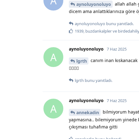
A
allah allah
aynoluyonoluyo
dicem ama anlattıklarınıza göre 
aynoluyonoluyo
bunu yanıtladı.
1939
,
buzdankalpler
ve
birdedahil
aynoluyonoluyo
7 Haz 2025
A
canım inan kıskanacak 
lgrth
🤦‍♀️🤦‍♀️
lgrth
bunu yanıtladı.
aynoluyonoluyo
7 Haz 2025
A
bilmiyorum hayatı
annekadin
yapmasına.. bilemiyorum yinede b
çıkışması tuhafıma gitti
annekadin
bunu beğendi
.