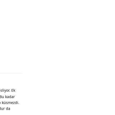
liyor. Ek
 Bu kadar
ıp küsmezdi.
dur da