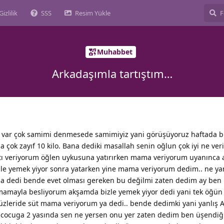
Gizlilik
SSS
Resim Yükle
Muhabbet
Arkadaşımla tartıştım…
 var çok samimi denmesede samimiyiz yani görüşüyoruz haftada bir
a çok zayıf 10 kilo. Bana dediki masallah senin oğlun çok iyi ne ver
ltı veriyorum öğlen uykusuna yatırırken mama veriyorum uyanınca
le yemek yiyor sonra yatarken yine mama veriyorum dedim.. ne ya
ga dedi bende evet olması gereken bu değilmi zaten dedim ay ben 
amayla besliyorum akşamda bizle yemek yiyor dedi yani tek öğü
düzleride süt mama veriyorum ya dedi.. bende dedimki yani yanlış
en cocuga 2 yasında sen ne yersen onu yer zaten dedim ben üşendiğ