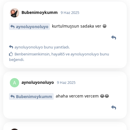
Bubenimoykumm
9 Haz 2025
kurtulmuşsun sadaka ver 😁
aynoluyonoluyo
aynoluyonoluyo
bunu yanıtladı.
Benbenimsenkimsin
,
hayal65
ve
aynoluyonoluyo
bunu
beğendi
.
aynoluyonoluyo
A
9 Haz 2025
ahaha vercem vercem 😂😂
Bubenimoykumm