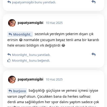
papatyamsigibi
bunu yanıtladı.
papatyamsigibi
10 Haz 2025
sezonluk yerdeyim şekerim dışarı çık
Moonlight_
erirsin 😂 normalde çocugum beyaz tenli ama bir karardı
hele ensesi bildigin ırk değiştirdi 😂
Moonlight_
bunu yanıtladı.
Moonlight_
bunu beğendi
.
papatyamsigibi
10 Haz 2025
bağışıklığı güçlüyse ve yemesi içmesi iyiyse
burjuva
varsın zayıf olsun. Çocukken bana da herkes safinaz
derdi ama sağlıklıydım her spor dalını yaptım sadece çok