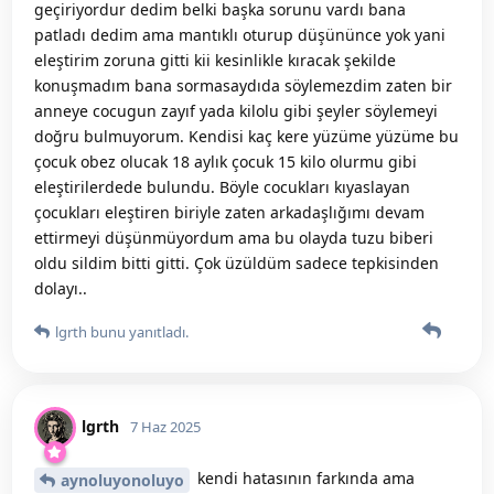
geçiriyordur dedim belki başka sorunu vardı bana
patladı dedim ama mantıklı oturup düşününce yok yani
eleştirim zoruna gitti kii kesinlikle kıracak şekilde
konuşmadım bana sormasaydıda söylemezdim zaten bir
anneye cocugun zayıf yada kilolu gibi şeyler söylemeyi
doğru bulmuyorum. Kendisi kaç kere yüzüme yüzüme bu
çocuk obez olucak 18 aylık çocuk 15 kilo olurmu gibi
eleştirilerdede bulundu. Böyle cocukları kıyaslayan
çocukları eleştiren biriyle zaten arkadaşlığımı devam
ettirmeyi düşünmüyordum ama bu olayda tuzu biberi
oldu sildim bitti gitti. Çok üzüldüm sadece tepkisinden
dolayı..
lgrth
bunu yanıtladı.
lgrth
7 Haz 2025
kendi hatasının farkında ama
aynoluyonoluyo