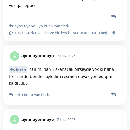
yok garipppo
aynoluyonoluyo
bunu yanıtladı.
1939
,
buzdankalpler
ve
birdedahiliyegorsun
bunu beğendi
.
aynoluyonoluyo
A
7 Haz 2025
canım inan kıskanacak birşeyde yok ki bana
lgrth
fikir sordu bende söyledim resmen dayak yemediğim
kaldı🤦‍♀️🤦‍♀️
lgrth
bunu yanıtladı.
aynoluyonoluyo
A
7 Haz 2025