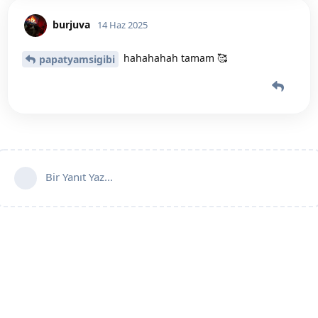
burjuva
14 Haz 2025
hahahahah tamam 🥰
papatyamsigibi
Bir Yanıt Yaz...