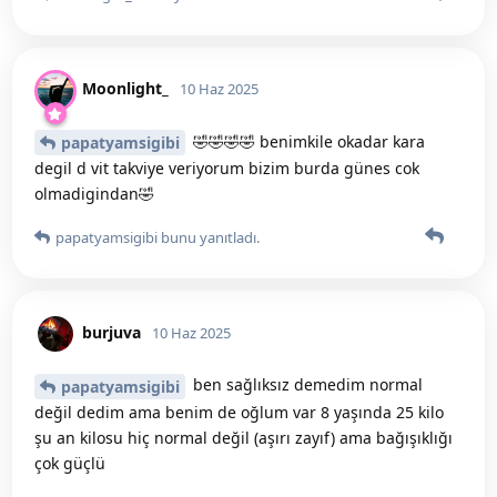
Moonlight_
10 Haz 2025
🤣🤣🤣🤣 benimkile okadar kara
papatyamsigibi
degil d vit takviye veriyorum bizim burda günes cok
olmadigindan🤣
papatyamsigibi
bunu yanıtladı.
burjuva
10 Haz 2025
ben sağlıksız demedim normal
papatyamsigibi
değil dedim ama benim de oğlum var 8 yaşında 25 kilo
şu an kilosu hiç normal değil (aşırı zayıf) ama bağışıklığı
çok güçlü