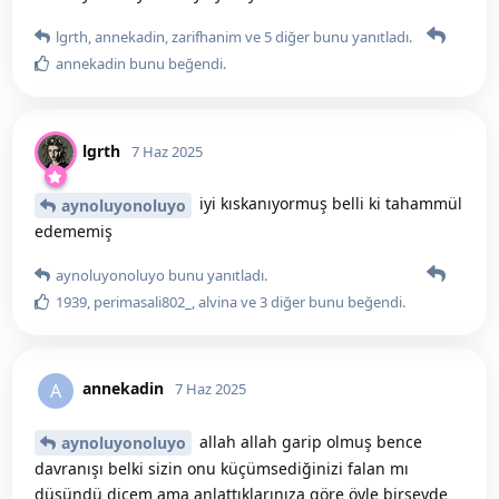
lgrth
,
annekadin
,
zarifhanim
ve
5
diğer
bunu yanıtladı.
annekadin
bunu beğendi
.
lgrth
7 Haz 2025
iyi kıskanıyormuş belli ki tahammül
aynoluyonoluyo
edememiş
aynoluyonoluyo
bunu yanıtladı.
1939
,
perimasali802_
,
alvina
ve
3
diğer
bunu beğendi
.
annekadin
A
7 Haz 2025
allah allah garip olmuş bence
aynoluyonoluyo
davranışı belki sizin onu küçümsediğinizi falan mı
düşündü dicem ama anlattıklarınıza göre öyle birşeyde