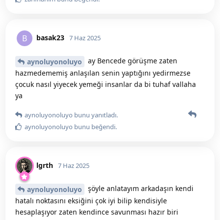
basak23
B
7 Haz 2025
ay Bencede görüşme zaten
aynoluyonoluyo
hazmedememiş anlaşılan senin yaptığını yedirmezse
çocuk nasıl yiyecek yemeği insanlar da bi tuhaf vallaha
ya
aynoluyonoluyo
bunu yanıtladı.
aynoluyonoluyo
bunu beğendi
.
lgrth
7 Haz 2025
şöyle anlatayım arkadaşın kendi
aynoluyonoluyo
hatalı noktasını eksiğini çok iyi bilip kendisiyle
hesaplaşıyor zaten kendince savunması hazır biri