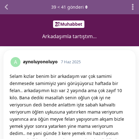
39
<
41
gönderi
Muhabbet
Arkadaşımla tartıştım…
aynoluyonoluyo
A
7 Haz 2025
Selam kızlar benim bir arkadaşım var çok samimi
denmesede samimiyiz yani görüşüyoruz haftada bir
felan.. arkadaşımın kızı var 2 yaşında ama çok zayıf 10
kilo. Bana dediki masallah senin oğlun çok iyi ne
veriyorsun dedi bende anlattım işte sabah kahvaltı
veriyorum öğlen uykusuna yatırırken mama veriyorum
uyanınca ara öğün meyve felan yapıyorum akşam bizle
yemek yiyor sonra yatarken yine mama veriyorum
dedim.. ne yani günde 3 kere yemek mi hazırlıyosun