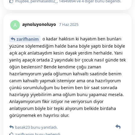
mujdee
,
perimasali802_
,
14949894
ve
4
diğer
bunu beğendi
.
aynoluyonoluyo
A
7 Haz 2025
o kadar haklısın ki hayatım ben bunları
zarifhanim
yüzüne söylemediğim halde bana böyle yaptı birde böyle
açık açık anlatsaydım kesin dayak yerdim herhalde. Yani
yanlış apaçık ortada 2 yaşındaki bir çocuk nasıl günde tek
öğün beslensin? Bende kendime çoğu zaman
hazırlamıyorum yada oğlumun kahvaltı saatinde benim
canım kahvaltı yapmak istemiyor ama ona hazırlıyorum
çünkü sorumluluğum bu benim ben bir saat sonrada
hazırlayıp yiyebilirim ama oğlum bunu yapamaz mesela.
Anlayamıyorum fikir istiyor ne veriyorsun diyor
anlatıyorum böyle bir tepki alıyorum belkide birdaha
görüşmemek en hayırlısı olur.
basak23
bunu yanıtladı.
zarifhanim
bunu beğendi
.