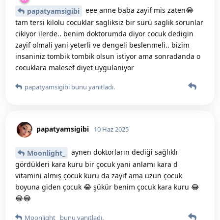
eee anne baba zayif mis zaten😂
papatyamsigibi
tam tersi kilolu cocuklar sagliksiz bir sürü saglik sorunlar
cikiyor ilerde.. benim doktorumda diyor cocuk dedigin
zayif olmali yani yeterli ve dengeli beslenmeli.. bizim
insaniniz tombik tombik olsun istiyor ama sonradanda o
cocuklara malesef diyet uygulaniyor
papatyamsigibi
bunu yanıtladı.
papatyamsigibi
10 Haz 2025
aynen doktorların dediği sağlıklı
Moonlight_
gördükleri kara kuru bir çocuk yani anlamı kara d
vitamini almış çocuk kuru da zayıf ama uzun çocuk
boyuna giden çocuk 😂 şükür benim çocuk kara kuru 😂
😂😂
Moonlight_
bunu yanıtladı.