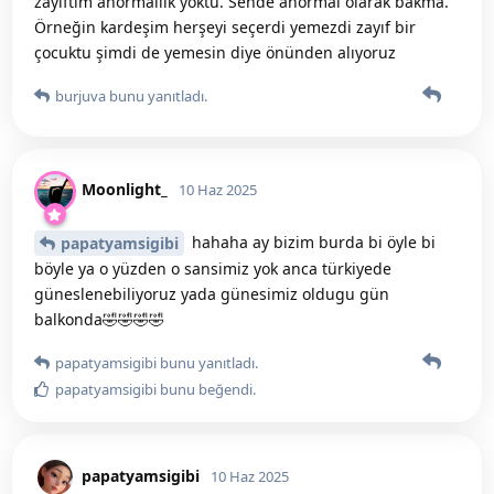
zayıftım anormallik yoktu. Sende anormal olarak bakma.
Örneğin kardeşim herşeyi seçerdi yemezdi zayıf bir
çocuktu şimdi de yemesin diye önünden alıyoruz
burjuva
bunu yanıtladı.
Moonlight_
10 Haz 2025
hahaha ay bizim burda bi öyle bi
papatyamsigibi
böyle ya o yüzden o sansimiz yok anca türkiyede
güneslenebiliyoruz yada günesimiz oldugu gün
balkonda🤣🤣🤣🤣
papatyamsigibi
bunu yanıtladı.
papatyamsigibi
bunu beğendi
.
papatyamsigibi
10 Haz 2025