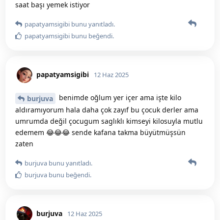
saat başı yemek istiyor
papatyamsigibi
bunu yanıtladı.
papatyamsigibi
bunu beğendi
.
papatyamsigibi
12 Haz 2025
benimde oğlum yer içer ama işte kilo
burjuva
aldıramıyorum hala daha çok zayıf bu çocuk derler ama
umrumda değil çocugum saglıklı kimseyi kilosuyla mutlu
edemem 😂😂😂 sende kafana takma büyütmüşsün
zaten
burjuva
bunu yanıtladı.
burjuva
bunu beğendi
.
burjuva
12 Haz 2025