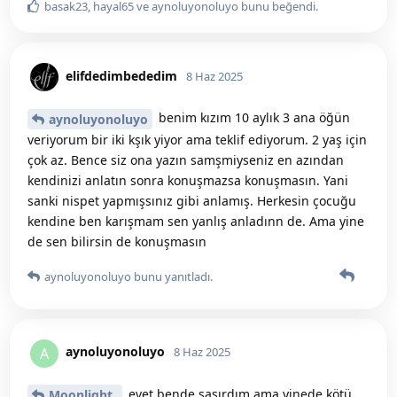
basak23
,
hayal65
ve
aynoluyonoluyo
bunu beğendi
.
elifdedimbededim
8 Haz 2025
benim kızım 10 aylık 3 ana öğün
aynoluyonoluyo
veriyorum bir iki kşık yiyor ama teklif ediyorum. 2 yaş için
çok az. Bence siz ona yazın samşmiyseniz en azından
kendinizi anlatın sonra konuşmazsa konuşmasın. Yani
sanki nispet yapmışsınız gibi anlamış. Herkesin çocuğu
kendine ben karışmam sen yanlış anladınn de. Ama yine
de sen bilirsin de konuşmasın
aynoluyonoluyo
bunu yanıtladı.
aynoluyonoluyo
A
8 Haz 2025
evet bende şaşırdım ama yinede kötü
Moonlight_