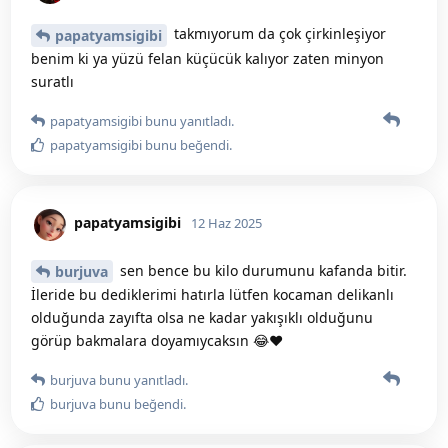
takmıyorum da çok çirkinleşiyor
papatyamsigibi
benim ki ya yüzü felan küçücük kalıyor zaten minyon
suratlı
papatyamsigibi
bunu yanıtladı.
papatyamsigibi
bunu beğendi
.
papatyamsigibi
12 Haz 2025
sen bence bu kilo durumunu kafanda bitir.
burjuva
İleride bu dediklerimi hatırla lütfen kocaman delikanlı
olduğunda zayıfta olsa ne kadar yakışıklı olduğunu
görüp bakmalara doyamıycaksın 😂❤️
burjuva
bunu yanıtladı.
burjuva
bunu beğendi
.