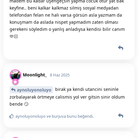
madem bu kadar üşengeçsin yapma cocuk otur yat bak
keyfine.. beni kalkar kalkmaz silmiş sosyal medyadan
telefondan felan ne hali varsa görsün asla yazmam da
konuşmam da aslada nispet yapmadım zaten olması
gerekeni söyledim o yanlış anladıysa kendisi bilir canım
🫶🏻
Moonlight_
8 Haz 2025
birak ya kendi utancini seninle
aynoluyonoluyo
zorbalayarak örtmeye calismis yol ver gitsin sinir oldum
bende 🙄
aynoluyonoluyo
ve
burjuva
bunu beğendi
.