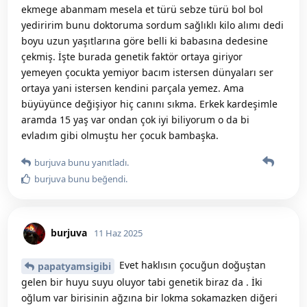
ekmege abanmam mesela et türü sebze türü bol bol
yediririm bunu doktoruma sordum sağlıklı kilo alımı dedi
boyu uzun yaşıtlarına göre belli ki babasına dedesine
çekmiş. İşte burada genetik faktör ortaya giriyor
yemeyen çocukta yemiyor bacım istersen dünyaları ser
ortaya yani istersen kendini parçala yemez. Ama
büyüyünce değişiyor hiç canını sıkma. Erkek kardeşimle
aramda 15 yaş var ondan çok iyi biliyorum o da bi
evladım gibi olmuştu her çocuk bambaşka.
burjuva
bunu yanıtladı.
burjuva
bunu beğendi
.
burjuva
11 Haz 2025
Evet haklısın çocuğun doğuştan
papatyamsigibi
gelen bir huyu suyu oluyor tabi genetik biraz da . İki
oğlum var birisinin ağzına bir lokma sokamazken diğeri