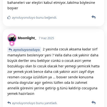
bahaneleri var eleştiri kabul etmiyor..takılma böylesine
boşver
aynoluyonoluyo
bunu beğendi
.
Moonlight_
7 Haz 2025
2 yasinda cocuk aksama kadar sirf
aynoluyonoluyo
mamaylami besleniyor yani ? Valla daha cok yakinir daha
büyük dertler onu bekliyor cünkü o cocuk asiri yeme
bozuklugu olan bi cocuk olacak her yemegi yemicek hatta
zor yemek yicek bence daha cok yakinir asiri zayif diye
resmen cocuga üzüldüm ya … bosver sende konusma
onunla dogrular agir gelmis lütfen oda bi zahmet
annelik görevini yerine getirip g.tünü kaldirip cocuguna
yemek hazirlasin
aynoluyonoluyo
bunu yanıtladı.