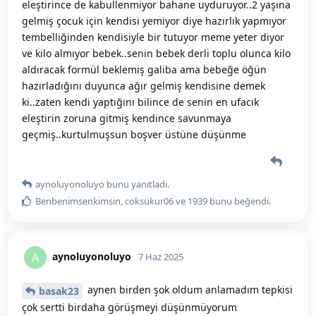
eleştirince de kabullenmiyor bahane uyduruyor..2 yaşına
gelmiş çocuk için kendisi yemiyor diye hazırlık yapmıyor
tembelliğinden kendisiyle bir tutuyor meme yeter diyor
ve kilo almıyor bebek..senin bebek derli toplu olunca kilo
aldıracak formül beklemiş galiba ama bebeğe öğün
hazırladığını duyunca ağır gelmiş kendisine demek
ki..zaten kendi yaptığını bilince de senin en ufacık
eleştirin zoruna gitmiş kendince savunmaya
geçmiş..kurtulmuşsun boşver üstüne düşünme
aynoluyonoluyo
bunu yanıtladı.
Benbenimsenkimsin
,
coksukur06
ve
1939
bunu beğendi
.
aynoluyonoluyo
A
7 Haz 2025
aynen birden şok oldum anlamadım tepkisi
basak23
çok sertti birdaha görüşmeyi düşünmüyorum