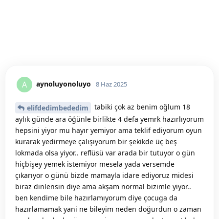
aynoluyonoluyo
A
8 Haz 2025
tabiki çok az benim oğlum 18
elifdedimbededim
aylık günde ara öğünle birlikte 4 defa yemrk hazırlıyorum
hepsini yiyor mu hayır yemiyor ama teklif ediyorum oyun
kurarak yedirmeye çalışıyorum bir şekikde üç beş
lokmada olsa yiyor.. reflüsü var arada bir tutuyor o gün
hiçbişey yemek istemiyor mesela yada versemde
çıkarıyor o günü bizde mamayla idare ediyoruz midesi
biraz dinlensin diye ama akşam normal bizimle yiyor..
ben kendime bile hazırlamıyorum diye çocuga da
hazırlamamak yani ne bileyim neden doğurdun o zaman