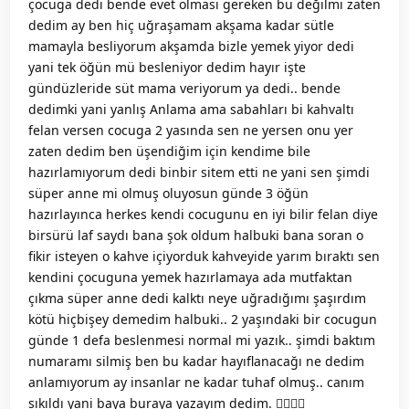
çocuga dedi bende evet olması gereken bu değilmi zaten
dedim ay ben hiç uğraşamam akşama kadar sütle
mamayla besliyorum akşamda bizle yemek yiyor dedi
yani tek öğün mü besleniyor dedim hayır işte
gündüzleride süt mama veriyorum ya dedi.. bende
dedimki yani yanlış Anlama ama sabahları bi kahvaltı
felan versen cocuga 2 yasında sen ne yersen onu yer
zaten dedim ben üşendiğim için kendime bile
hazırlamıyorum dedi binbir sitem etti ne yani sen şimdi
süper anne mi olmuş oluyosun günde 3 öğün
hazırlayınca herkes kendi cocugunu en iyi bilir felan diye
birsürü laf saydı bana şok oldum halbuki bana soran o
fikir isteyen o kahve içiyorduk kahveyide yarım bıraktı sen
kendini çocuguna yemek hazırlamaya ada mutfaktan
çıkma süper anne dedi kalktı neye uğradığımı şaşırdım
kötü hiçbişey demedim halbuki.. 2 yaşındaki bir cocugun
günde 1 defa beslenmesi normal mi yazık.. şimdi baktım
numaramı silmiş ben bu kadar hayıflanacağı ne dedim
anlamıyorum ay insanlar ne kadar tuhaf olmuş.. canım
sıkıldı yani baya buraya yazayım dedim. 🤦‍♀️🤦‍♀️