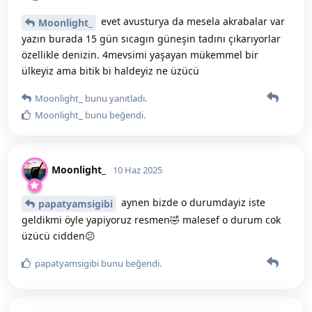
evet avusturya da mesela akrabalar var
Moonlight_
yazın burada 15 gün sıcagın güneşin tadını çıkarıyorlar
özellikle denizin. 4mevsimi yaşayan mükemmel bir
ülkeyiz ama bitik bi haldeyiz ne üzücü
Moonlight_
bunu yanıtladı.
Moonlight_
bunu beğendi
.
Moonlight_
10 Haz 2025
aynen bizde o durumdayiz iste
papatyamsigibi
geldikmi öyle yapiyoruz resmen🤣 malesef o durum cok
üzücü cidden😕
papatyamsigibi
bunu beğendi
.