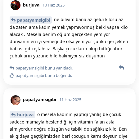
burjuva
10 Haz 2025
ne biliyim bana az geldi kilosu az
papatyamsigibi
da zaten ama kadın yemek yapmıyormuş belki yapsa kilo
alacak . Mesela benim oğlum gerçekten yemiyor
dünyanın en iyi yemeği de olsa yemiyor çünkü gerçekten
babası gibi iştahsız .Başka çocukların ölüp bittiği abur
çubukların yüzüne bile bakmıyor siz düşünün
papatyamsigibi
bunu yanıtladı.
papatyamsigibi
bunu beğendi
.
papatyamsigibi
11 Haz 2025
o mesela kadının yaptığı yanlış be çocuk
burjuva
sadece mamayla beslendiği için vitamin falan asla
almıyordur doğru düzgün ve tabiki de sağlıksız kilo. Ben
ek gıdaya geçtiğimizden beri çocugun karnı doysun diye