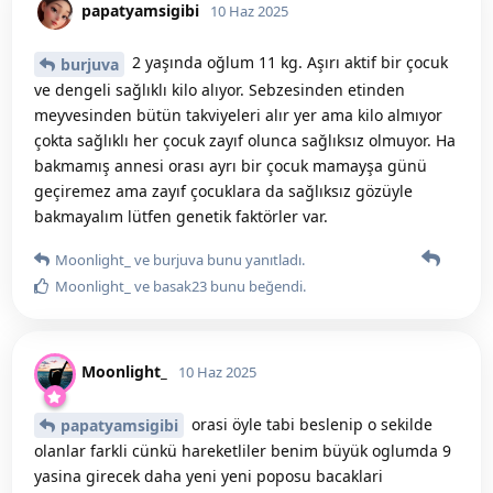
papatyamsigibi
10 Haz 2025
2 yaşında oğlum 11 kg. Aşırı aktif bir çocuk
burjuva
ve dengeli sağlıklı kilo alıyor. Sebzesinden etinden
meyvesinden bütün takviyeleri alır yer ama kilo almıyor
çokta sağlıklı her çocuk zayıf olunca sağlıksız olmuyor. Ha
bakmamış annesi orası ayrı bir çocuk mamayşa günü
geçiremez ama zayıf çocuklara da sağlıksız gözüyle
bakmayalım lütfen genetik faktörler var.
Moonlight_
ve
burjuva
bunu yanıtladı.
Moonlight_
ve
basak23
bunu beğendi
.
Moonlight_
10 Haz 2025
orasi öyle tabi beslenip o sekilde
papatyamsigibi
olanlar farkli cünkü hareketliler benim büyük oglumda 9
yasina girecek daha yeni yeni poposu bacaklari