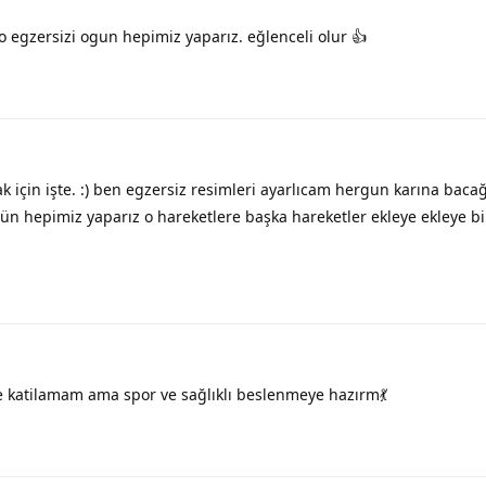
o egzersizi ogun hepimiz yaparız. eğlenceli olur 👍
 için işte. :) ben egzersiz resimleri ayarlıcam hergun karına bacağ
 öğün hepimiz yaparız o hareketlere başka hareketler ekleye ekleye bi
 katilamam ama spor ve sağlıklı beslenmeye hazırm💃