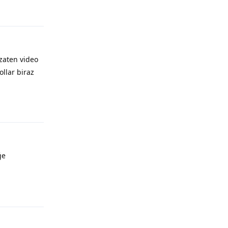
zaten video
llar biraz
ğe