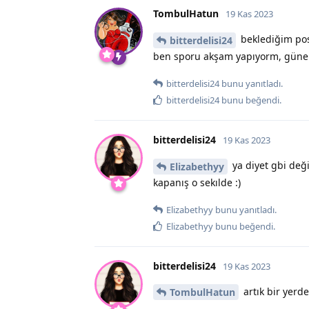
TombulHatun
19 Kas 2023
beklediğim pos
bitterdelisi24
ben sporu akşam yapıyorm, güne 
bitterdelisi24
bunu yanıtladı.
bitterdelisi24
bunu beğendi
.
bitterdelisi24
19 Kas 2023
ya diyet gbi değ
Elizabethyy
kapanış o sekılde :)
Elizabethyy
bunu yanıtladı.
Elizabethyy
bunu beğendi
.
bitterdelisi24
19 Kas 2023
artık bir yerde
TombulHatun