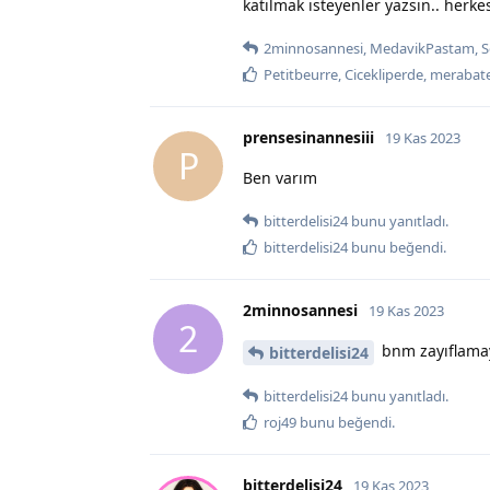
katılmak isteyenler yazsın.. her
2minnosannesi
,
MedavikPastam
,
S
Petitbeurre
,
Cicekliperde
,
merabate
prensesinannesiii
19 Kas 2023
P
Ben varım
bitterdelisi24
bunu yanıtladı.
bitterdelisi24
bunu beğendi
.
2minnosannesi
19 Kas 2023
2
bnm zayıflamay
bitterdelisi24
bitterdelisi24
bunu yanıtladı.
roj49
bunu beğendi
.
bitterdelisi24
19 Kas 2023