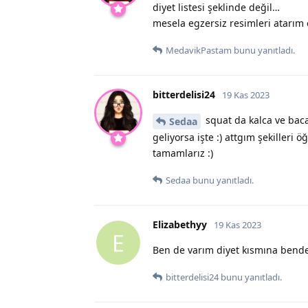
diyet listesi şeklinde değil…
mesela egzersiz resimleri atarım 
MedavikPastam
bunu yanıtladı.
bitterdelisi24
19 Kas 2023
squat da kalca ve bacak
Sedaa
geliyorsa işte :) attgım şekilleri
tamamlarız :)
Sedaa
bunu yanıtladı.
Elizabethyy
19 Kas 2023
E
Ben de varım diyet kısmına bende
bitterdelisi24
bunu yanıtladı.