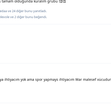
kes tamam olduğunda kuralım grubu 🥰🥰
edaa
ve
24
diğer
bunu yanıtladı.
levole
ve
2
diğer
bunu beğendi
.
a ihtiyacım yok ama spor yapmays ihtiyacım War malesef vücudum