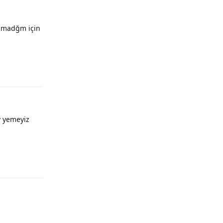
olmadğm için
y yemeyiz