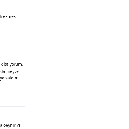
lı ekmek
k istiyorum.
arda meyve
iye saldım
a oeynır vs