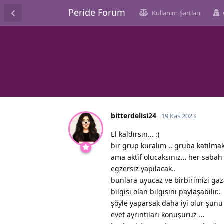
Peride Forum
Kullanım Şartları
bitterdelisi24
19 Kas 2023
El kaldırsın… :)
bir grup kuralım .. gruba katılmak
ama aktif olucaksınız… her sabah l
egzersiz yapılacak..
bunlara uyucaz ve birbirimizi gaz
bilgisi olan bilgisini paylaşabilir..
şöyle yaparsak daha iyi olur şunu 
evet ayrıntıları konuşuruz …