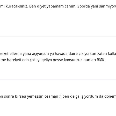
mi kuracaksınız. Ben diyet yapamam canim. Sporda yani sanmiyo
areket ellerini yana açıyorsun ya havada daire çiziyorsun zaten koll
me hareketi oda çok iyi geliyo neyse konsuuruz bunları 🥰🥰
en sonra bırseu yemezsin ozaman :) ben de çalışıyordum da döne