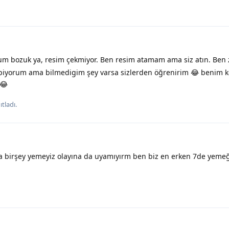
m bozuk ya, resim çekmiyor. Ben resim atamam ama siz atın. Ben 
apiyorum ama bilmedigim şey varsa sizlerden öğrenirim 😂 benim ko
 😂
tladı.
 birşey yemeyiz olayına da uyamıyırm ben biz en erken 7de yeme