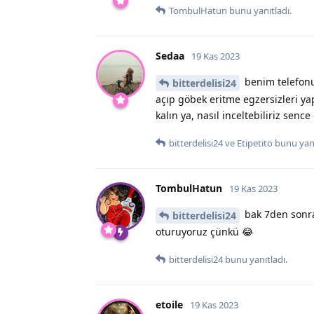
TombulHatun
bunu yanıtladı.
Sedaa
19 Kas 2023
benim telefonu
bitterdelisi24
açıp göbek eritme egzersizleri y
kalın ya, nasıl inceltebiliriz sence
bitterdelisi24
ve
Etipetito
bunu yanı
TombulHatun
19 Kas 2023
bak 7den sonra
bitterdelisi24
oturuyoruz çünkü 😂
bitterdelisi24
bunu yanıtladı.
etoile
19 Kas 2023