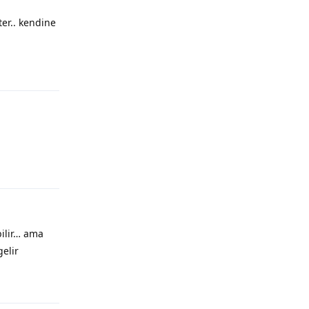
ter.. kendine
bilir… ama
gelir