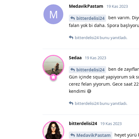
MedavikPastam
19 Kas 2023
M
ben varım. Diy
bitterdelisi24
falan yok bi daha. Spora başlıyo
bitterdelisi24
bunu yanıtladı.
Sedaa
19 Kas 2023
ben de zayıfla
bitterdelisi24
Gün içinde squat yapiyorum sık s
cerez felan yiyorum. Gece saat 2
kendimi 😅
bitterdelisi24
bunu yanıtladı.
bitterdelisi24
19 Kas 2023
heyet yürü 
MedavikPastam