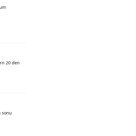
rum
arn 20 den
m sonu