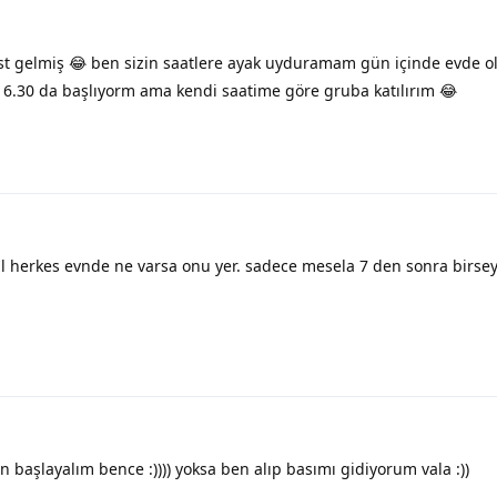
t gelmiş 😂 ben sizin saatlere ayak uyduramam gün içinde evde 
6.30 da başlıyorm ama kendi saatime göre gruba katılırım 😂
il herkes evnde ne varsa onu yer. sadece mesela 7 den sonra birse
n başlayalım bence :)))) yoksa ben alıp basımı gidiyorum vala :))