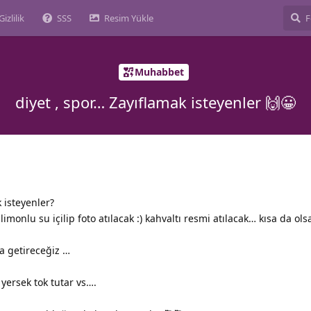
Gizlilik
SSS
Resim Yükle
Muhabbet
diyet , spor… Zayıflamak isteyenler 🙌😀
 isteyenler?
imonlu su içilip foto atılacak :) kahvaltı resmi atılacak… kısa da ol
a getireceğiz …
yersek tok tutar vs….