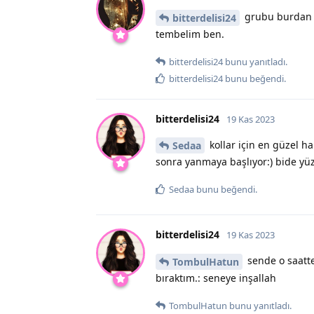
grubu burdan 
bitterdelisi24
tembelim ben.
bitterdelisi24
bunu yanıtladı.
bitterdelisi24
bunu beğendi
.
bitterdelisi24
19 Kas 2023
kollar için en güzel h
Sedaa
sonra yanmaya başlıyor:) bide yüz
Sedaa
bunu beğendi
.
bitterdelisi24
19 Kas 2023
sende o saatt
TombulHatun
bıraktım.: seneye inşallah
TombulHatun
bunu yanıtladı.