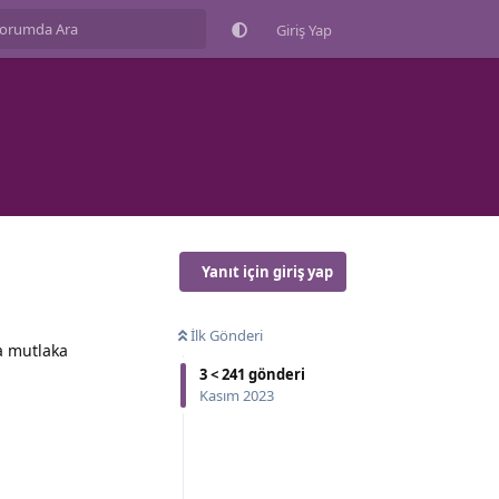
Giriş Yap
Yanıt için giriş yap
İlk Gönderi
sa mutlaka
3
<
241
gönderi
Kasım 2023