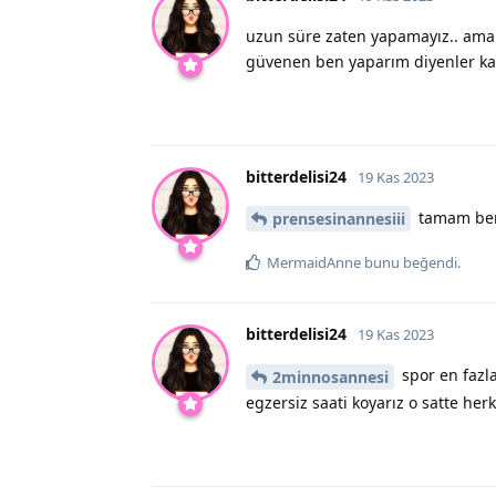
uzun süre zaten yapamayız.. ama t
güvenen ben yaparım diyenler katı
bitterdelisi24
19 Kas 2023
tamam ben 
prensesinannesiii
MermaidAnne
bunu beğendi
.
bitterdelisi24
19 Kas 2023
spor en fazla
2minnosannesi
egzersiz saati koyarız o satte her