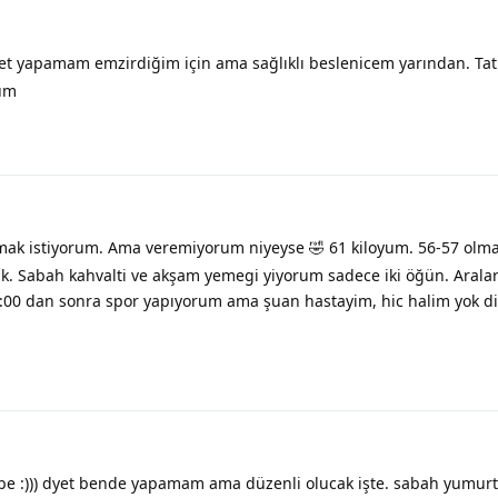
et yapamam emzirdiğim için ama sağlıklı beslenicem yarından. Tat
rum
mak istiyorum. Ama veremiyorum niyeyse 🤣 61 kiloyum. 56-57 olma
ık. Sabah kahvalti ve akşam yemegi yiyorum sadece iki öğün. Aral
2:00 dan sonra spor yapıyorum ama şuan hastayim, hic halim yok d
be :))) dyet bende yapamam ama düzenli olucak işte. sabah yumurt