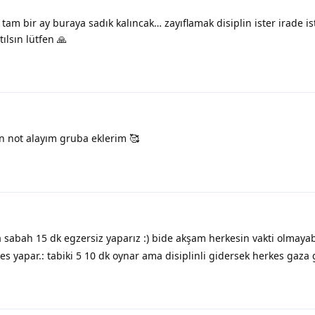
am bir ay buraya sadık kalıncak… zayıflamak disiplin ister irade is
lsın lütfen 🙏
not alayım gruba eklerim 🥰
 sabah 15 dk egzersiz yaparız :) bide akşam herkesin vakti olmaya
kes yapar.: tabiki 5 10 dk oynar ama disiplinli gidersek herkes gaza 