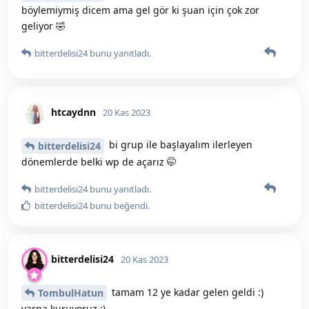
böylemiymiş dicem ama gel gör ki şuan için çok zor
geliyor 🤣
bitterdelisi24
bunu yanıtladı.
htcaydnn
20 Kas 2023
bi grup ile başlayalım ilerleyen
bitterdelisi24
dönemlerde belki wp de açarız 🤭
bitterdelisi24
bunu yanıtladı.
bitterdelisi24
bunu beğendi
.
bitterdelisi24
20 Kas 2023
tamam 12 ye kadar gelen geldi :)
TombulHatun
yarna kuruyoruz :)