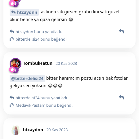
aslında sık girsen grubu kursak güzel
htcaydnn
okur bence ya gaza gelirsin 😂
htcaydnn
bunu yanıtladı.
bitterdelisi24
bunu beğendi
.
TombulHatun
20 Kas 2023
bitter hanımcım postu açtın bak fotolar
@bitterdelisi24
geliyo sen yoksun 😂😂😂
bitterdelisi24
bunu yanıtladı.
MedavikPastam
bunu beğendi
.
htcaydnn
20 Kas 2023