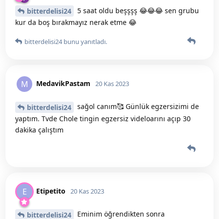
5 saat oldu beşşşş 😂😂😂 sen grubu
bitterdelisi24
kur da boş bırakmayız nerak etme 😂
bitterdelisi24
bunu yanıtladı.
MedavikPastam
M
20 Kas 2023
sağol canım🥰 Günlük egzersizimi de
bitterdelisi24
yaptım. Tvde Chole tingin egzersiz videloarını açıp 30
dakika çalıştım
Etipetito
E
20 Kas 2023
Eminim öğrendikten sonra
bitterdelisi24