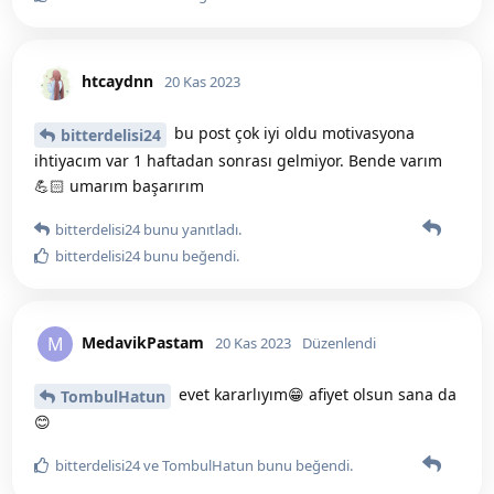
htcaydnn
20 Kas 2023
bu post çok iyi oldu motivasyona
bitterdelisi24
ihtiyacım var 1 haftadan sonrası gelmiyor. Bende varım
💪🏻 umarım başarırım
bitterdelisi24
bunu yanıtladı.
bitterdelisi24
bunu beğendi
.
MedavikPastam
M
20 Kas 2023
Düzenlendi
evet kararlıyım😁 afiyet olsun sana da
TombulHatun
😊
bitterdelisi24
ve
TombulHatun
bunu beğendi
.