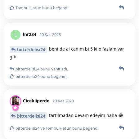
TombulHatun
bunu beğendi
.
lnr234
L
20 Kas 2023
beni de al canım bi 5 kilo fazlam var
bitterdelisi24
gibi
bitterdelisi24
bunu yanıtladı.
bitterdelisi24
bunu beğendi
.
Cicekliperde
20 Kas 2023
tartılmadan devam edeyim haha 😂
bitterdelisi24
bitterdelisi24
ve
TombulHatun
bunu beğendi
.