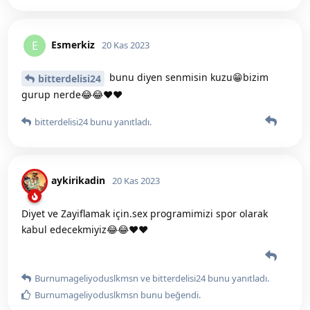
Esmerkiz
E
20 Kas 2023
bunu diyen senmisin kuzu😁bizim
bitterdelisi24
gurup nerde😂😂❤️❤️
bitterdelisi24
bunu yanıtladı.
aykirikadin
20 Kas 2023
Diyet ve Zayiflamak için.sex programimizi spor olarak
kabul edecekmiyiz😂😂❤️❤️
Burnumageliyoduslkmsn
ve
bitterdelisi24
bunu yanıtladı.
Burnumageliyoduslkmsn
bunu beğendi
.