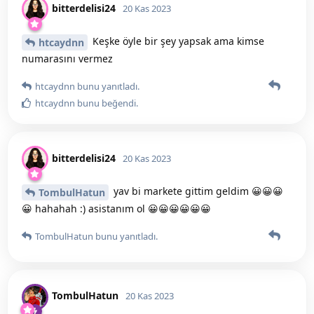
bitterdelisi24
20 Kas 2023
Keşke öyle bir şey yapsak ama kimse
htcaydnn
numarasını vermez
htcaydnn
bunu yanıtladı.
htcaydnn
bunu beğendi
.
bitterdelisi24
20 Kas 2023
yav bi markete gittim geldim 😀😀😀
TombulHatun
😀 hahahah :) asistanım ol 😀😀😀😀😀😀
TombulHatun
bunu yanıtladı.
TombulHatun
20 Kas 2023