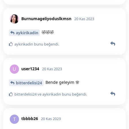
Burnumageliyoduslkmsn
20 Kas 2023
🤣🤣🤣
aykirikadin
aykirikadin
bunu beğendi
.
user1234
U
20 Kas 2023
Bende geleyim 🌸
bitterdelisi24
bitterdelisi24
ve
aykirikadin
bunu beğendi
.
tbbbb26
T
20 Kas 2023