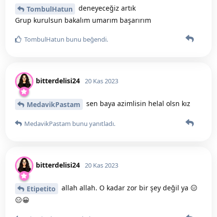
deneyeceğiz artık
TombulHatun
Grup kurulsun bakalım umarım başarırım
TombulHatun
bunu beğendi
.
bitterdelisi24
20 Kas 2023
sen baya azimlisin helal olsn kız
MedavikPastam
MedavikPastam
bunu yanıtladı.
bitterdelisi24
20 Kas 2023
allah allah. O kadar zor bir şey değil ya 😑
Etipetito
😑😀