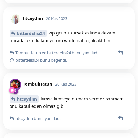
htcaydnn
20 Kas 2023
wp grubu kursak aslında devamlı
bitterdelisi24
burada aktif kalamıyorum wpde daha çok aktifim
TombulHatun
ve
bitterdelisi24
bunu yanıtladı.
bitterdelisi24
bunu beğendi
.
TombulHatun
20 Kas 2023
kimse kimseye numara vermez sanmam
htcaydnn
onu kabul eden olmaz gibi
htcaydnn
bunu yanıtladı.