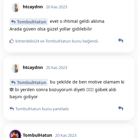
htcaydnn
20 Kas 2023
evet o ihtimal geldi aklıma
TombulHatun
Arada güven olsa güzel yollar gidilebilir
bitterdelisi24
ve
TombulHatun
bunu beğendi
.
htcaydnn
20 Kas 2023
bu şekilde de ben motive olamam ki
TombulHatun
🙈 bi yerden sonra bozuyorum diyeti 🤦🏻‍♀️ göbek aldı
başını gidiyor
TombulHatun
bunu yanıtladı.
TombulHatun
20 Kas 2023