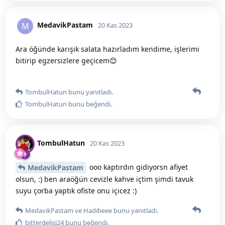
MedavikPastam
M
20 Kas 2023
Ara öğünde karışık salata hazırladım kendime, işlerimi
bitirip egzersizlere geçicem😊
TombulHatun
bunu yanıtladı.
TombulHatun
bunu beğendi
.
TombulHatun
20 Kas 2023
ooo kaptırdın gidiyorsn afiyet
MedavikPastam
olsun, :) ben araöğün cevizle kahve içtim şimdi tavuk
suyu çorba yaptık ofiste onu içicez :)
MedavikPastam
ve
Hadibeee
bunu yanıtladı.
bitterdelisi24
bunu beğendi
.