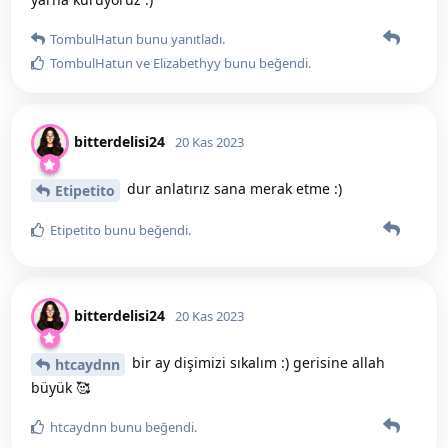
TombulHatun
bunu yanıtladı.
TombulHatun
ve
Elizabethyy
bunu beğendi
.
bitterdelisi24
20 Kas 2023
dur anlatırız sana merak etme :)
Etipetito
Etipetito
bunu beğendi
.
bitterdelisi24
20 Kas 2023
bir ay dişimizi sıkalım :) gerisine allah
htcaydnn
büyük 🥰
htcaydnn
bunu beğendi
.