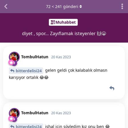
72
<
241
gönderi
Muhabbet
diyet , spor… Zayıflamak isteyenler 🙌😀
TombulHatun
20 Kas 2023
gelen geldi çok kalabalık olmasn
bitterdelisi24
karışıyor ortalık 😂😂
TombulHatun
20 Kas 2023
ishal için söyledim kız onu ben 😂
bitterdelisi24