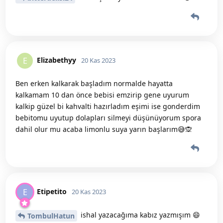
Elizabethyy
E
20 Kas 2023
Ben erken kalkarak başladım normalde hayatta
kalkamam 10 dan önce bebisi emzirip gene uyurum
kalkip güzel bi kahvalti hazırladım eşimi ise gonderdim
bebitomu uyutup dolapları silmeyi düşünüyorum spora
dahil olur mu acaba limonlu suya yarın başlarım😅🙊
Etipetito
E
20 Kas 2023
ishal yazacağıma kabız yazmışım 😄
TombulHatun