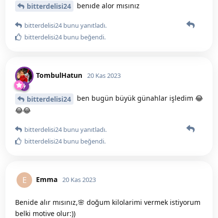
benıde alor mısınız
bitterdelisi24
bitterdelisi24
bunu yanıtladı.
bitterdelisi24
bunu beğendi
.
TombulHatun
20 Kas 2023
ben bugün büyük günahlar işledim 😂
bitterdelisi24
😂😂
bitterdelisi24
bunu yanıtladı.
bitterdelisi24
bunu beğendi
.
Emma
E
20 Kas 2023
Benide alır mısınız,🌸 doğum kilolarimi vermek istiyorum
belki motive olur:))