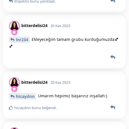
Etipetito
bunu yanıtladı.
bitterdelisi24
20 Kas 2023
Ekleyeceğim tamam grubu kurduğumuzda💕
lnr234
💕
bitterdelisi24
20 Kas 2023
Umarım hepimiz başarırız inşallah:)
htcaydnn
htcaydnn
bunu beğendi
.