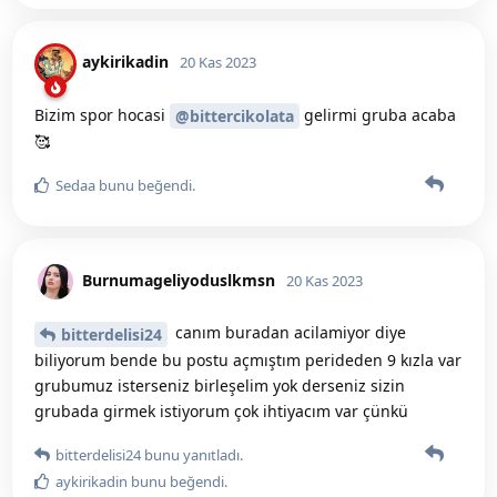
aykirikadin
20 Kas 2023
Bizim spor hocasi
gelirmi gruba acaba
@bittercikolata
🥰
Sedaa
bunu beğendi
.
Burnumageliyoduslkmsn
20 Kas 2023
canım buradan acilamiyor diye
bitterdelisi24
biliyorum bende bu postu açmıştım perideden 9 kızla var
grubumuz isterseniz birleşelim yok derseniz sizin
grubada girmek istiyorum çok ihtiyacım var çünkü
bitterdelisi24
bunu yanıtladı.
aykirikadin
bunu beğendi
.