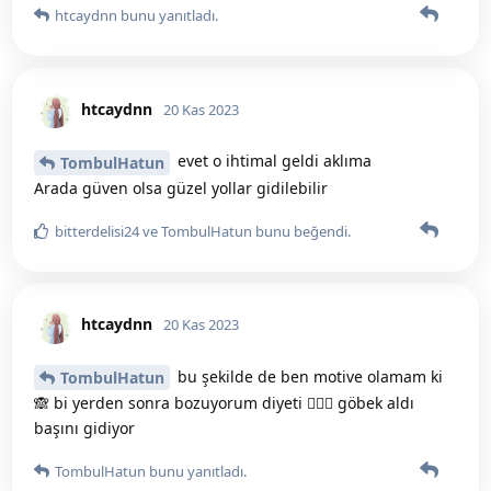
htcaydnn
bunu yanıtladı.
htcaydnn
20 Kas 2023
evet o ihtimal geldi aklıma
TombulHatun
Arada güven olsa güzel yollar gidilebilir
bitterdelisi24
ve
TombulHatun
bunu beğendi
.
htcaydnn
20 Kas 2023
bu şekilde de ben motive olamam ki
TombulHatun
🙈 bi yerden sonra bozuyorum diyeti 🤦🏻‍♀️ göbek aldı
başını gidiyor
TombulHatun
bunu yanıtladı.