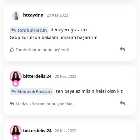
htcaydnn
20 Kas 2023
deneyeceğiz artık
TombulHatun
Grup kurulsun bakalım umarım başarırım
TombulHatun
bunu beğendi
.
bitterdelisi24
20 Kas 2023
sen baya azimlisin helal olsn kız
MedavikPastam
MedavikPastam
bunu yanıtladı.
bitterdelisi24
20 Kas 2023