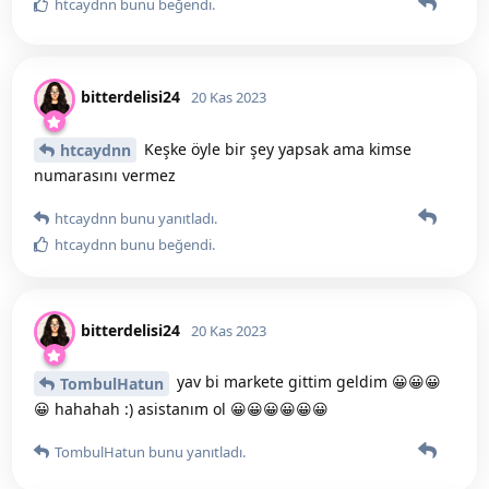
htcaydnn
bunu beğendi
.
bitterdelisi24
20 Kas 2023
Keşke öyle bir şey yapsak ama kimse
htcaydnn
numarasını vermez
htcaydnn
bunu yanıtladı.
htcaydnn
bunu beğendi
.
bitterdelisi24
20 Kas 2023
yav bi markete gittim geldim 😀😀😀
TombulHatun
😀 hahahah :) asistanım ol 😀😀😀😀😀😀
TombulHatun
bunu yanıtladı.