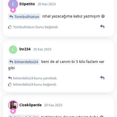
Etipetito
E
20 Kas 2023
ishal yazacağıma kabız yazmışım 😄
TombulHatun
TombulHatun
bunu beğendi
.
lnr234
L
20 Kas 2023
beni de al canım bi 5 kilo fazlam var
bitterdelisi24
gibi
bitterdelisi24
bunu yanıtladı.
bitterdelisi24
bunu beğendi
.
Cicekliperde
20 Kas 2023