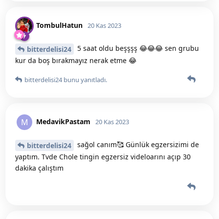
TombulHatun
20 Kas 2023
5 saat oldu beşşşş 😂😂😂 sen grubu
bitterdelisi24
kur da boş bırakmayız nerak etme 😂
bitterdelisi24
bunu yanıtladı.
MedavikPastam
M
20 Kas 2023
sağol canım🥰 Günlük egzersizimi de
bitterdelisi24
yaptım. Tvde Chole tingin egzersiz videloarını açıp 30
dakika çalıştım