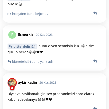
büyük 🥰
htcaydnn
bunu beğendi
.
Esmerkiz
E
20 Kas 2023
bunu diyen senmisin kuzu😁bizim
bitterdelisi24
gurup nerde😂😂❤️❤️
bitterdelisi24
bunu yanıtladı.
aykirikadin
20 Kas 2023
Diyet ve Zayiflamak için.sex programimizi spor olarak
kabul edecekmiyiz😂😂❤️❤️