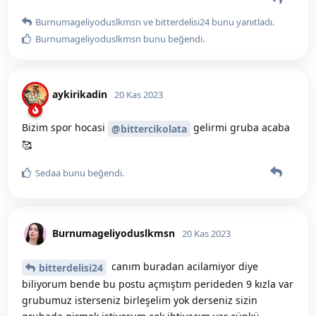
Burnumageliyoduslkmsn
ve
bitterdelisi24
bunu yanıtladı.
Burnumageliyoduslkmsn
bunu beğendi
.
aykirikadin
20 Kas 2023
Bizim spor hocasi
gelirmi gruba acaba
@bittercikolata
🥰
Sedaa
bunu beğendi
.
Burnumageliyoduslkmsn
20 Kas 2023
canım buradan acilamiyor diye
bitterdelisi24
biliyorum bende bu postu açmıştım perideden 9 kızla var
grubumuz isterseniz birleşelim yok derseniz sizin