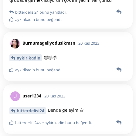
grubada girmek istiyorum çok ihtiyacım var çünkü
bitterdelisi24
bunu yanıtladı.
aykirikadin
bunu beğendi
.
Burnumageliyoduslkmsn
20 Kas 2023
🤣🤣🤣
aykirikadin
aykirikadin
bunu beğendi
.
user1234
U
20 Kas 2023
Bende geleyim 🌸
bitterdelisi24
bitterdelisi24
ve
aykirikadin
bunu beğendi
.