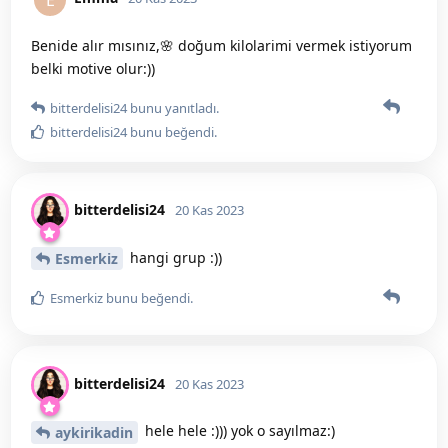
Benide alır mısınız,🌸 doğum kilolarimi vermek istiyorum
belki motive olur:))
bitterdelisi24
bunu yanıtladı.
bitterdelisi24
bunu beğendi
.
bitterdelisi24
20 Kas 2023
hangi grup :))
Esmerkiz
Esmerkiz
bunu beğendi
.
bitterdelisi24
20 Kas 2023
hele hele :))) yok o sayılmaz:)
aykirikadin