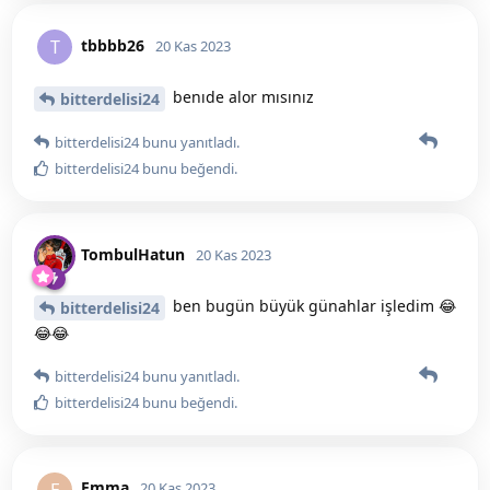
tbbbb26
T
20 Kas 2023
benıde alor mısınız
bitterdelisi24
bitterdelisi24
bunu yanıtladı.
bitterdelisi24
bunu beğendi
.
TombulHatun
20 Kas 2023
ben bugün büyük günahlar işledim 😂
bitterdelisi24
😂😂
bitterdelisi24
bunu yanıtladı.
bitterdelisi24
bunu beğendi
.
Emma
E
20 Kas 2023