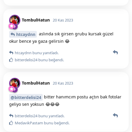
TombulHatun
20 Kas 2023
aslında sık girsen grubu kursak güzel
htcaydnn
okur bence ya gaza gelirsin 😂
htcaydnn
bunu yanıtladı.
bitterdelisi24
bunu beğendi
.
TombulHatun
20 Kas 2023
bitter hanımcım postu açtın bak fotolar
@bitterdelisi24
geliyo sen yoksun 😂😂😂
bitterdelisi24
bunu yanıtladı.
MedavikPastam
bunu beğendi
.