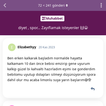
72
<
241
gönderi
Muhabbet
diyet , spor… Zayıflamak isteyenler 🙌😀
Elizabethyy
E
20 Kas 2023
Ben erken kalkarak başladım normalde hayatta
kalkamam 10 dan önce bebisi emzirip gene uyurum
kalkip güzel bi kahvalti hazırladım eşimi ise gonderdim
bebitomu uyutup dolapları silmeyi düşünüyorum spora
dahil olur mu acaba limonlu suya yarın başlarım😅🙊