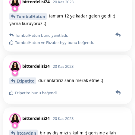
bitterdelisi24
20 Kas 2023
tamam 12 ye kadar gelen geldi :)
TombulHatun
yarna kuruyoruz :)
TombulHatun
bunu yanıtladı.
TombulHatun
ve
Elizabethyy
bunu beğendi
.
bitterdelisi24
20 Kas 2023
dur anlatırız sana merak etme :)
Etipetito
Etipetito
bunu beğendi
.
bitterdelisi24
20 Kas 2023
bir ay dişimizi sıkalım :) gerisine allah
htcaydnn