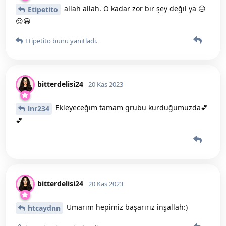
allah allah. O kadar zor bir şey değil ya 😑
Etipetito
😑😀
Etipetito
bunu yanıtladı.
bitterdelisi24
20 Kas 2023
Ekleyeceğim tamam grubu kurduğumuzda💕
lnr234
💕
bitterdelisi24
20 Kas 2023
Umarım hepimiz başarırız inşallah:)
htcaydnn