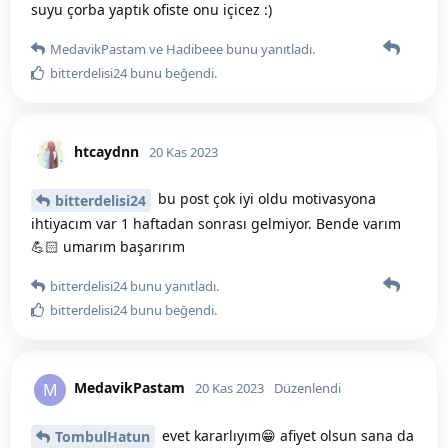
suyu çorba yaptık ofiste onu içicez :)
MedavikPastam
ve
Hadibeee
bunu yanıtladı.
bitterdelisi24
bunu beğendi
.
htcaydnn
20 Kas 2023
bu post çok iyi oldu motivasyona
bitterdelisi24
ihtiyacım var 1 haftadan sonrası gelmiyor. Bende varım
💪🏻 umarım başarırım
bitterdelisi24
bunu yanıtladı.
bitterdelisi24
bunu beğendi
.
MedavikPastam
M
20 Kas 2023
Düzenlendi
evet kararlıyım😁 afiyet olsun sana da
TombulHatun