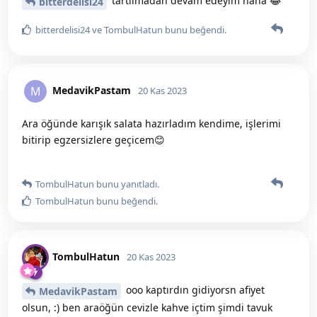
tartılmadan devam edeyim haha 😂
bitterdelisi24
bitterdelisi24
ve
TombulHatun
bunu beğendi
.
MedavikPastam
M
20 Kas 2023
Ara öğünde karışık salata hazırladım kendime, işlerimi
bitirip egzersizlere geçicem😊
TombulHatun
bunu yanıtladı.
TombulHatun
bunu beğendi
.
TombulHatun
20 Kas 2023
ooo kaptırdın gidiyorsn afiyet
MedavikPastam
olsun, :) ben araöğün cevizle kahve içtim şimdi tavuk