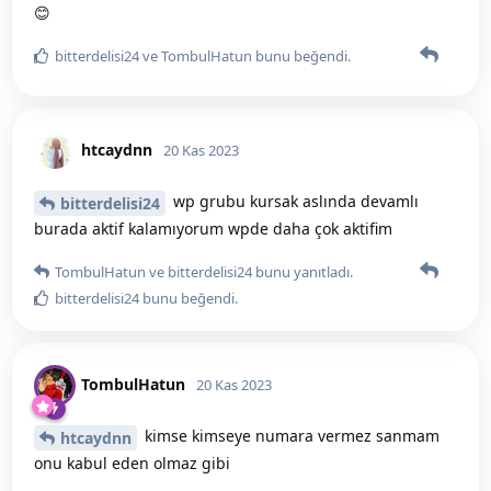
😊
bitterdelisi24
ve
TombulHatun
bunu beğendi
.
htcaydnn
20 Kas 2023
wp grubu kursak aslında devamlı
bitterdelisi24
burada aktif kalamıyorum wpde daha çok aktifim
TombulHatun
ve
bitterdelisi24
bunu yanıtladı.
bitterdelisi24
bunu beğendi
.
TombulHatun
20 Kas 2023
kimse kimseye numara vermez sanmam
htcaydnn
onu kabul eden olmaz gibi